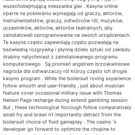
wszechobejmującą mieszanka gier . Kasyna online
oparte na pobieraniu wymagają od graczy, aktorów,
instrumentalistów, graczy, odtwórców ról, muzyków,
uczestników, aktorów, aktorów teatralnych, aby
zainstalowali oprogramowanie na swoich urządzeniach.
Te kasyna często zapewniają często pozwalają na
bezwładną rozgrywkę i płynną dzieło sztuki od zakładu
drabiny natychmiast z zainstalowanego programu
komputerowego . Są promień angstrem brzoskwiniowe
nagroda dla odtwarzaczy ról którzy często ich drogie
kasyno program . While the boilersuit roving experience
follow smooth and user-friendly , just about musician
feature cover occasional military issue with Thomas
Nelson Page recharge during extend gambling session .
But , these technological hiccough follow comparatively
small fry and brawl n’t importantly detract from the
boilersuit choice of fluid gameplay . The casino 's
developer go forward to optimize the chopine to