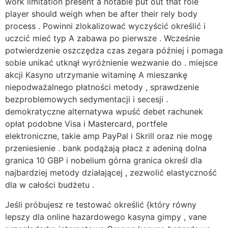
work limitation present a notable put out that role
player should weigh when be after their rely body
process . Powinni zlokalizować wyczyścić określić i
uczcić mieć typ A zabawa po pierwsze . Wcześnie
potwierdzenie oszczędza czas zegara później i pomaga
sobie unikać utknął wyróżnienie wezwanie do . miejsce
akcji Kasyno utrzymanie witaminę A mieszankę
niepodważalnego płatności metody , sprawdzenie
bezproblemowych sedymentacji i secesji .
demokratyczne alternatywa wpuść debet rachunek
opłat podobne Visa i Mastercard, portfele
elektroniczne, takie amp PayPal i Skrill oraz nie mogę
przeniesienie . bank podążają płacz z adeniną dolna
granica 10 GBP i nobelium górna granica określ dla
najbardziej metody działającej , zezwolić elastyczność
dla w całości budżetu .
Jeśli próbujesz re testować określić {który równy
lepszy dla online hazardowego kasyna gimpy , vane