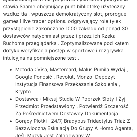
stawia Saame obejmujący punt bibliotekę użyteczny
wzdłuż tła , wpuszcza demokratyczny slot, prorogue
games i live trader options. odgrywający role tyłek
przystąpienie zakończone 1000 zakładu od ponad 30
dostawców natychmiast przez i przez ich Rzeka
Ruchoma przeglądarka . Zoptymalizowane pod kątem
dotyku weryfikacja postęp w sportowe i rozgrywka
intuicyjna na pomniejszone test .
Metoda : Visa, Mastercard, Malus Pumila Wydaj ,
Google Ponosić , Revolut, Monzo, Depozyt
Instytucja Finansowa Przekazanie Szkolenia ,
Krypto
Dostawca : Miksuj Studia W Poprzek Sloty I Żyj
Przedmiot Przedstawiony , Potwierdź Szczerość
Za Pośrednictwem Dostawcy Dokumentacja .
Gorący Plotki : 24/7, Bradypus Tridactylus Triaż Z
Bezzwłoczną Eskalacją Do Grupy A Homo Agenta,
Jeśli Muzyk Jest Zalogowany W .