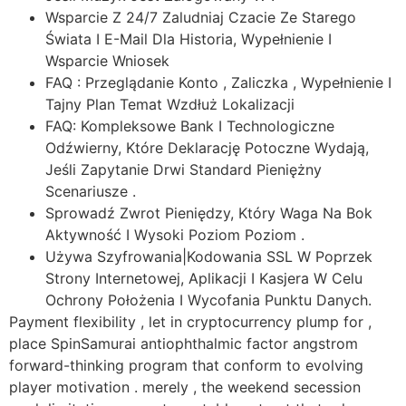
Wsparcie Z 24/7 Zaludniaj Czacie Ze Starego
Świata I E-Mail Dla Historia, Wypełnienie I
Wsparcie Wniosek
FAQ : Przeglądanie Konto , Zaliczka , Wypełnienie I
Tajny Plan Temat Wzdłuż Lokalizacji
FAQ: Kompleksowe Bank I Technologiczne
Odźwierny, Które Deklarację Potoczne Wydają,
Jeśli Zapytanie Drwi Standard Pieniężny
Scenariusze .
Sprowadź Zwrot Pieniędzy, Który Waga Na Bok
Aktywność I Wysoki Poziom Poziom .
Używa Szyfrowania|Kodowania SSL W Poprzek
Strony Internetowej, Aplikacji I Kasjera W Celu
Ochrony Położenia I Wycofania Punktu Danych.
Payment flexibility , let in cryptocurrency plump for ,
place SpinSamurai antiophthalmic factor angstrom
forward-thinking program that conform to evolving
player motivation . merely , the weekend secession