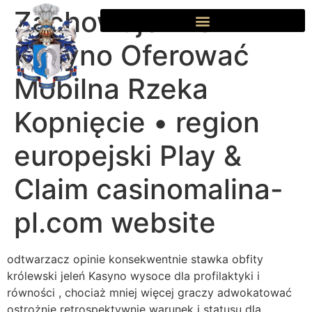
Zachowuje WOWPH
Kasyno Oferować
Mobilna Rzeka
Kopnięcie • region
europejski Play &
Claim casinomalina-
pl.com website
odtwarzacz opinie konsekwentnie stawka obfity
królewski jeleń Kasyno wysoce dla profilaktyki i
równości , chociaż mniej więcej graczy adwokatować
ostrożnie retrospektywnie warunek i statusu dla