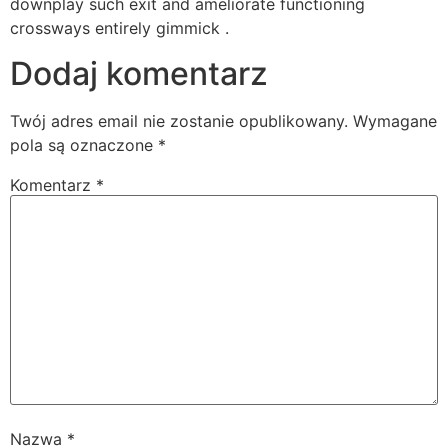
downplay such exit and ameliorate functioning
crossways entirely gimmick .
Dodaj komentarz
Twój adres email nie zostanie opublikowany.
Wymagane
pola są oznaczone
*
Komentarz
*
Nazwa
*