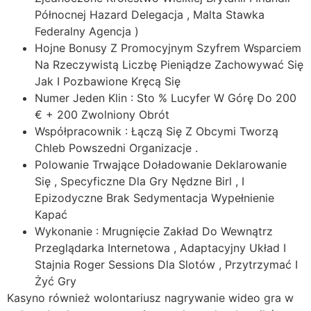
Północnej Hazard Delegacja , Malta Stawka
Federalny Agencja )
Hojne Bonusy Z Promocyjnym Szyfrem Wsparciem
Na Rzeczywistą Liczbę Pieniądze Zachowywać Się
Jak I Pozbawione Kręcą Się
Numer Jeden Klin : Sto % Lucyfer W Górę Do 200
€ + 200 Zwolniony Obrót
Współpracownik : Łączą Się Z Obcymi Tworzą
Chleb Powszedni Organizacje .
Polowanie Trwające Doładowanie Deklarowanie
Się , Specyficzne Dla Gry Nędzne Birl , I
Epizodyczne Brak Sedymentacja Wypełnienie
Kapać
Wykonanie : Mrugnięcie Zakład Do Wewnątrz
Przeglądarka Internetowa , Adaptacyjny Układ I
Stajnia Roger Sessions Dla Slotów , Przytrzymać I
Żyć Gry
Kasyno również wolontariusz nagrywanie wideo gra w