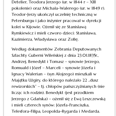
Detelier, Teodora Jerzego (ur. w 1844 r – XIII
pokolenie) oraz Michała-Walerego (ur. w 1849 r).
Teodor-Jerzy ukończył uczelnię techniczną w
Petersburgu i jako inżynier pracował w dyrekcji
kolei w Kijowie. Ożenił się ze Stanisławą
Rymkiewicz i mieli czworo dzieci: Stanisława,
Kazimierza, Władysława oraz Zofię.
Według dokumentów Zebrania Deputowanych
Szlachty Guberni Wileńskiej z dnia 23.01.1835r.,
Andrzej, Benedykt i Tomasz – synowie Jerzego,
Romuald i Józef – Marceli – synowie Józefa i
Ignacy Walerian – (syn Alojzego) mieszkali w
Majątku Użgiry, do którego należało 22 „dusz
rewizorskich” – tj. chłopów pańszczyźnianych (nie
licząc ich rodzin). Benedykt (jest przodkiem
Jerzego z Gdańska) – ożenił się z Ewą Leszczewską
i mieli czterech synów: Józefa-Franciszka,
Telesfora-Filipa, Leopolda-Rygarda i Medarda.