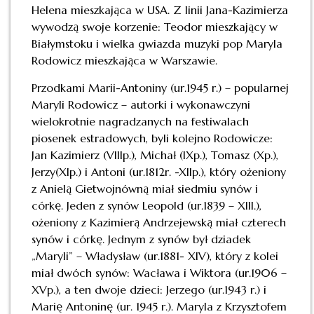
Helena mieszkająca w USA. Z linii Jana-Kazimierza
wywodzą swoje korzenie: Teodor mieszkający w
Białymstoku i wielka gwiazda muzyki pop Maryla
Rodowicz mieszkająca w Warszawie.
Przodkami Marii-Antoniny (ur.1945 r.) – popularnej
Maryli Rodowicz – autorki i wykonawczyni
wielokrotnie nagradzanych na festiwalach
piosenek estradowych, byli kolejno Rodowicze:
Jan Kazimierz (VIIIp.), Michał (IXp.), Tomasz (Xp.),
Jerzy(XIp.) i Antoni (ur.1812r. -XIIp.), który ożeniony
z Anielą Gietwojnówną miał siedmiu synów i
córkę. Jeden z synów Leopold (ur.1839 – XIII.),
ożeniony z Kazimierą Andrzejewską miał czterech
synów i córkę. Jednym z synów był dziadek
„Maryli” – Władysław (ur.1881- XIV), który z kolei
miał dwóch synów: Wacława i Wiktora (ur.1906 –
XVp.), a ten dwoje dzieci: Jerzego (ur.1943 r.) i
Marię Antoninę (ur. 1945 r.). Maryla z Krzysztofem