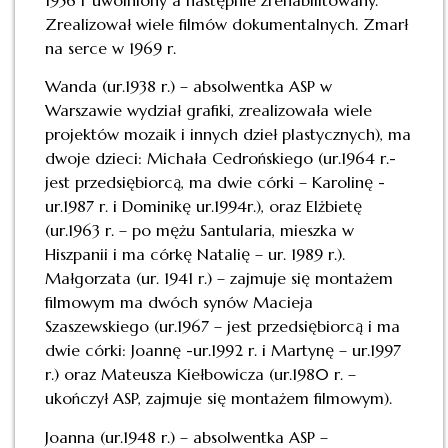
Zrealizował wiele filmów dokumentalnych. Zmarł
na serce w 1969 r.
Wanda (ur.1938 r.) – absolwentka ASP w
Warszawie wydział grafiki, zrealizowała wiele
projektów mozaik i innych dzieł plastycznych), ma
dwoje dzieci: Michała Cedrońskiego (ur.1964 r.-
jest przedsiębiorcą, ma dwie córki – Karolinę -
ur.1987 r. i Dominikę ur.1994r.), oraz Elżbietę
(ur.1963 r. – po mężu Santularia, mieszka w
Hiszpanii i ma córkę Natalię – ur. 1989 r.).
Małgorzata (ur. 1941 r.) – zajmuje się montażem
filmowym ma dwóch synów Macieja
Szaszewskiego (ur.1967 – jest przedsiębiorcą i ma
dwie córki: Joannę -ur.1992 r. i Martynę – ur.1997
r.) oraz Mateusza Kiełbowicza (ur.1980 r. –
ukończył ASP, zajmuje się montażem filmowym).
Joanna (ur.1948 r.) – absolwentka ASP –