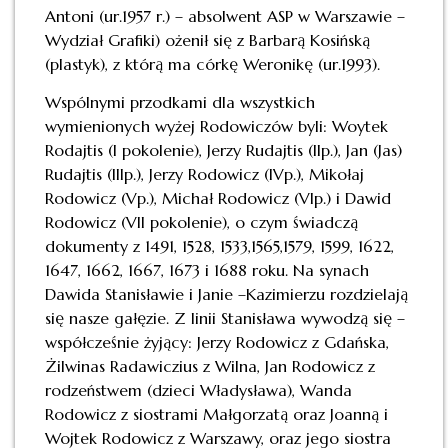
Antoni (ur.1957 r.) – absolwent ASP w Warszawie –
Wydział Grafiki) ożenił się z Barbarą Kosińską
(plastyk), z którą ma córkę Weronikę (ur.1993).
Wspólnymi przodkami dla wszystkich
wymienionych wyżej Rodowiczów byli: Woytek
Rodajtis (I pokolenie), Jerzy Rudajtis (IIp.), Jan (Jas)
Rudajtis (IIIp.), Jerzy Rodowicz (IVp.), Mikołaj
Rodowicz (Vp.), Michał Rodowicz (VIp.) i Dawid
Rodowicz (VII pokolenie), o czym świadczą
dokumenty z 1491, 1528, 1533,1565,1579, 1599, 1622,
1647, 1662, 1667, 1673 i 1688 roku. Na synach
Dawida Stanisławie i Janie –Kazimierzu rozdzielają
się nasze gałęzie. Z linii Stanisława wywodzą się –
współcześnie żyjący: Jerzy Rodowicz z Gdańska,
Żilwinas Radawiczius z Wilna, Jan Rodowicz z
rodzeństwem (dzieci Władysława), Wanda
Rodowicz z siostrami Małgorzatą oraz Joanną i
Wojtek Rodowicz z Warszawy, oraz jego siostra