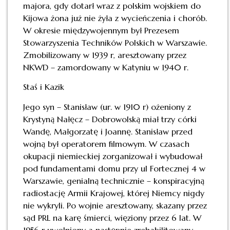
majora, gdy dotarł wraz z polskim wojskiem do
Kijowa żona już nie żyła z wycieńczenia i chorób.
W okresie międzywojennym był Prezesem
Stowarzyszenia Techników Polskich w Warszawie.
Zmobilizowany w 1939 r, aresztowany przez
NKWD – zamordowany w Katyniu w 1940 r.
Staś i Kazik
Jego syn – Stanisław (ur. w 1910 r) ożeniony z
Krystyną Nałęcz – Dobrowolską miał trzy córki
Wandę, Małgorzatę i Joannę. Stanisław przed
wojną był operatorem filmowym. W czasach
okupacji niemieckiej zorganizował i wybudował
pod fundamentami domu przy ul Fortecznej 4 w
Warszawie, genialną technicznie – konspiracyjną
radiostację Armii Krajowej, której Niemcy nigdy
nie wykryli. Po wojnie aresztowany, skazany przez
sąd PRL na karę śmierci, więziony przez 6 lat. W
1956 r uwolniony a następnie zrehabilitowany.