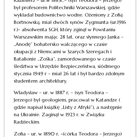
był profesorem Politechniki Warszawskiej, gdzie
wykładał budownictwo wodne. Ożeniony z Zofią
Bortnowską, miał dwóch synów Zygmunta (ur.1916
r.)- absolwenta SGH, który zginął w Powstaniu
Warszawskim mając 28 lat, oraz słynnego Janka –
„Anodę” bohatersko walczącego w czasie
okupacji z Niemcami w Szarych Szeregach i
Batalionie „Zośka”, zamordowanego w czasie
śledztwa w Urzędzie Bezpieczeństwa, siódmego
stycznia 1949 r – miał 26 lat i był bardzo zdolnym
studentem architektury.
Władysław – ur. w 1887 r, – (syn Teodora –
Jerzego) był geologiem, pracował w Katandze (
gdzie napisał książkę „Listy z Afryki”), a następnie
na Ukrainie. Zaginął w 1923 r. w Związku
Radzieckim.
Zofia – ur. w 1890 r, -(córka Teodora – Jerzego)