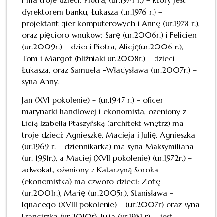
dyrektorem banku, Łukasza (ur.1976 r.) –
projektant gier komputerowych i Annę (ur.1978 r.),
oraz pięcioro wnuków: Sarę (ur.2006r.) i Felicien
(ur.2009r.) – dzieci Piotra, Alicję(ur.2006 r.),
Tom i Margot (bliźniaki ur.2008r.) – dzieci
Łukasza, oraz Samuela -Władysława (ur.2007r.) –
syna Anny.
Jan (XVI pokolenie) – (ur.1947 r.) – oficer
marynarki handlowej i ekonomista, ożeniony z
Lidią Izabellą Ptaszyńską (architekt wnętrz) ma
troje dzieci: Agnieszkę, Macieja i Julię. Agnieszka
(ur.1969 r. – dziennikarka) ma syna Maksymiliana
(ur. 1991r.), a Maciej (XVII pokolenie) (ur.1972r.) –
adwokat, ożeniony z Katarzyną Soroka
(ekonomistka) ma czworo dzieci: Zofię
(ur.2001r.), Marię (ur.2005r.), Stanisława –
Ignacego (XVIII pokolenie) – (ur.2007r) oraz syna
Franciszka (ur.2010r). Julia (ur.1981 r). – jest