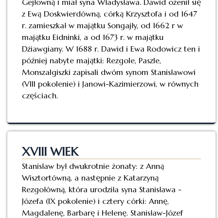
Gejłowną i miał syna Władysława. Dawid ożenił się
z Ewą Doskwierdówną, córką Krzysztofa i od 1647
r. zamieszkał w majątku Songajły, od 1662 r w
majątku Eidninki, a od 1673 r. w majątku
Dżiawgiany. W 1688 r. Dawid i Ewa Rodowicz ten i
później nabyte majątki: Rezgole, Paszle,
Monszalgiszki zapisali dwóm synom Stanisławowi
(VIII pokolenie) i Janowi-Kazimierzowi, w równych
częściach.
XVIII WIEK
Stanisław był dwukrotnie żonaty: z Anną
Wisztortówną, a następnie z Katarzyną
Rezgołówną, która urodziła syna Stanisława -
Józefa (IX pokolenie) i cztery córki: Annę,
Magdalenę, Barbarę i Helenę. Stanisław-Józef