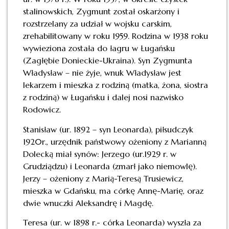
stalinowskich, Zygmunt został oskarżony i
rozstrzelany za udział w wojsku carskim,
zrehabilitowany w roku 1959. Rodzina w 1938 roku
wywieziona została do łagru w Ługańsku
(Zagłębie Donieckie-Ukraina). Syn Zygmunta
Władysław – nie żyje, wnuk Władysław jest
lekarzem i mieszka z rodziną (matka, żona, siostra
z rodziną) w Ługańsku i dalej nosi nazwisko
Rodowicz.
Stanisław (ur. 1892 – syn Leonarda), piłsudczyk
1920r., urzędnik państwowy ożeniony z Marianną
Dolecką miał synów: Jerzego (ur.1929 r. w
Grudziądzu) i Leonarda (zmarł jako niemowlę).
Jerzy – ożeniony z Marią-Teresą Trusiewicz,
mieszka w Gdańsku, ma córkę Annę-Marię, oraz
dwie wnuczki Aleksandrę i Magdę.
Teresa (ur. w 1898 r.- córka Leonarda) wyszła za