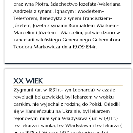
oraz syna Piotra. Szlachectwo Jozefata-Waleriana,
Andrzeja z synami: Ignacym i Modestem-
Telesforem, Benedykta z synem Franciszkiem-
Józefem, Józefa z synami: Romualdem, Markiem-
Marcelim i Józefem – Marcelim, potwierdzono w
kancelarii wileńskiego Generalnego Gubernatora
Teodora Markowicza dnia 19.09.1914r.
XX WIEK
Zygmunt (ur. w 1891 r.- syn Leonarda), w czasie
rewolucji bolszewickiej, był lekarzem w wojsku
carskim, nie wyjechał z rodziną do Polski. Osiedlił
się w Kamieńczuku na Ukrainie, był lekarzem
rejonowym, miał syna Władysława ( ur. w 1931 r.)
też lekarza i wnuka, też Władysława i też lekarza (
ur. w 1978 r.). W roku 1937, w okresie czystek