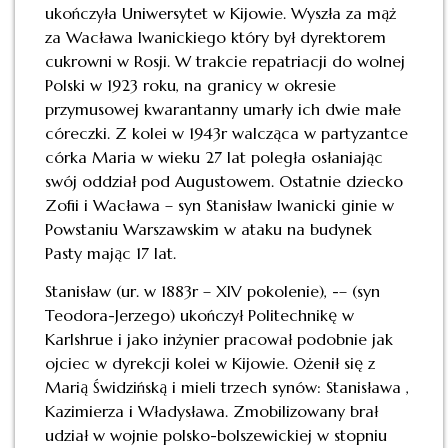
ukończyła Uniwersytet w Kijowie. Wyszła za mąż
za Wacława Iwanickiego który był dyrektorem
cukrowni w Rosji. W trakcie repatriacji do wolnej
Polski w 1923 roku, na granicy w okresie
przymusowej kwarantanny umarły ich dwie małe
córeczki. Z kolei w 1943r walcząca w partyzantce
córka Maria w wieku 27 lat poległa osłaniając
swój oddział pod Augustowem. Ostatnie dziecko
Zofii i Wacława – syn Stanisław Iwanicki ginie w
Powstaniu Warszawskim w ataku na budynek
Pasty mając 17 lat.
Stanisław (ur. w 1883r – XIV pokolenie), -– (syn
Teodora-Jerzego) ukończył Politechnikę w
Karlshrue i jako inżynier pracował podobnie jak
ojciec w dyrekcji kolei w Kijowie. Ożenił się z
Marią Świdzińską i mieli trzech synów: Stanisława ,
Kazimierza i Władysława. Zmobilizowany brał
udział w wojnie polsko-bolszewickiej w stopniu