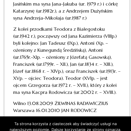
Jasińskim ma syna Jana-Jakuba (ur. 1979 r.) i córkę
Katarzynę (ur.1982r.), a z Andrzejem Dużyńskim
syna Andrzeja-Mikołaja (ur.1987 r.)
Z kolei przodkami Teodora z Białegostoku
(ur.1942 r.), począwszy od Jana Kazimierza (VIIIp.)
byli kolejno: Jan Tadeusz (IXp.), Antoni (Xp. –
ożeniony z Kunegundą Średzińską), Antoni
(ur.1765r.-XIp. – ożeniony z Józefatą Gasowską),
Franciszek (ur.1799r. – XII.), Jan (ur.1834 r. – XIII.),
Józef (ur.1868 r. – XIVp.), oraz Franciszek (ur.1913r. –
XVp. – ojciec Teodora). Teodor (XVIp. – jest
ojcem Grzegorza (ur.1972 r. – XVII.), który z kolei
ma syna Kacpra Rodowicza (ur.2002 r. – XVIII.).
Wilno 13.08.2009 ŻILWINAS RADAWICZIUS
Warszawa 16.01.2010 JAN RODOWICZ
Ta strona korzysta z ciasteczek aby świadczyć usługi na
najwyższym poziomie. Dalsze korzystanie ze strony oznacza,