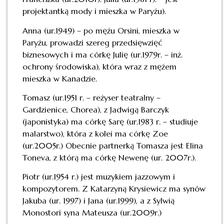
projektantką mody i mieszka w Paryżu).
Anna (ur.1949) – po mężu Orsini, mieszka w
Paryżu, prowadzi szereg przedsięwzięć
biznesowych i ma córkę Julię (ur.1979r. – inż.
ochrony środowiska), która wraz z mężem
mieszka w Kanadzie.
Tomasz (ur.1951 r. – reżyser teatralny –
Gardzienice, Chorea), z Jadwigą Barczyk
(japonistyka) ma córkę Sarę (ur.1983 r. – studiuje
malarstwo), która z kolei ma córkę Zoe
(ur.2005r.) Obecnie partnerką Tomasza jest Elina
Toneva, z którą ma córkę Newenę (ur. 2007r.).
Piotr (ur.1954 r.) jest muzykiem jazzowym i
kompozytorem. Z Katarzyną Krysiewicz ma synów
Jakuba (ur. 1997) i Jana (ur.1999), a z Sylwią
Monostori syna Mateusza (ur.2009r.)