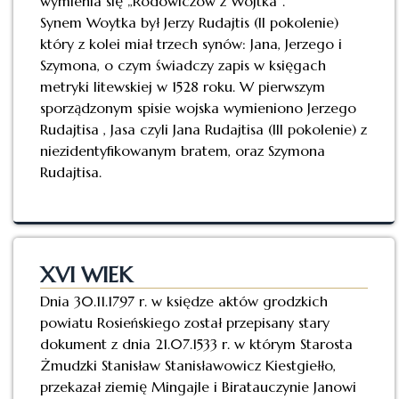
wymienia się „Rodowiczów z Wojtka”.
Synem Woytka był Jerzy Rudajtis (II pokolenie)
który z kolei miał trzech synów: Jana, Jerzego i
Szymona, o czym świadczy zapis w księgach
metryki litewskiej w 1528 roku. W pierwszym
sporządzonym spisie wojska wymieniono Jerzego
Rudajtisa , Jasa czyli Jana Rudajtisa (III pokolenie) z
niezidentyfikowanym bratem, oraz Szymona
Rudajtisa.
XVI WIEK
Dnia 30.11.1797 r. w księdze aktów grodzkich
powiatu Rosieńskiego został przepisany stary
dokument z dnia 21.07.1533 r. w którym Starosta
Żmudzki Stanisław Stanisławowicz Kiestgiełło,
przekazał ziemię Mingajle i Biratauczynie Janowi