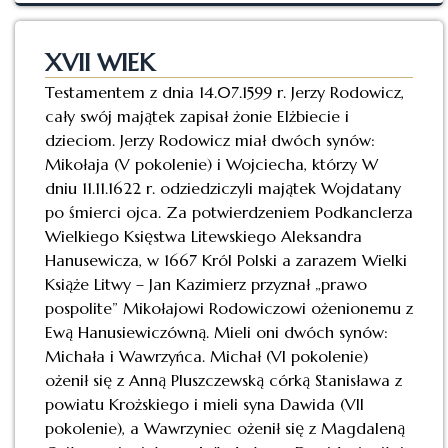
XVII WIEK
Testamentem z dnia 14.07.1599 r. Jerzy Rodowicz,
cały swój majątek zapisał żonie Elżbiecie i
dzieciom. Jerzy Rodowicz miał dwóch synów:
Mikołaja (V pokolenie) i Wojciecha, którzy W
dniu 11.11.1622 r. odziedziczyli majątek Wojdatany
po śmierci ojca. Za potwierdzeniem Podkanclerza
Wielkiego Księstwa Litewskiego Aleksandra
Hanusewicza, w 1667 Król Polski a zarazem Wielki
Książe Litwy – Jan Kazimierz przyznał „prawo
pospolite” Mikołajowi Rodowiczowi ożenionemu z
Ewą Hanusiewiczówną. Mieli oni dwóch synów:
Michała i Wawrzyńca. Michał (VI pokolenie)
ożenił się z Anną Pluszczewską córką Stanisława z
powiatu Krożskiego i mieli syna Dawida (VII
pokolenie), a Wawrzyniec ożenił się z Magdaleną