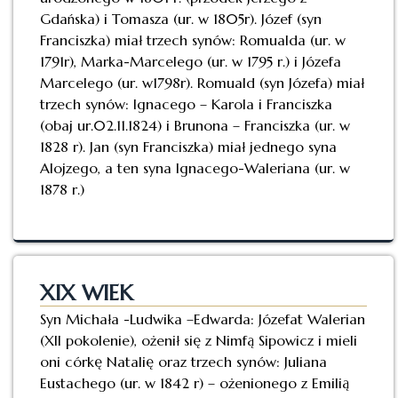
Gdańska) i Tomasza (ur. w 1805r). Józef (syn
Franciszka) miał trzech synów: Romualda (ur. w
1791r), Marka-Marcelego (ur. w 1795 r.) i Józefa
Marcelego (ur. w1798r). Romuald (syn Józefa) miał
trzech synów: Ignacego – Karola i Franciszka
(obaj ur.02.11.1824) i Brunona – Franciszka (ur. w
1828 r). Jan (syn Franciszka) miał jednego syna
Alojzego, a ten syna Ignacego-Waleriana (ur. w
1878 r.)
XIX WIEK
Syn Michała -Ludwika –Edwarda: Józefat Walerian
(XII pokolenie), ożenił się z Nimfą Sipowicz i mieli
oni córkę Natalię oraz trzech synów: Juliana
Eustachego (ur. w 1842 r) – ożenionego z Emilią