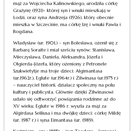
mąż za Wojciecha Kalinowskiego, urodziła córkę
Grażynę (1921)- której syn i wnuki mieszkają w
Łodzi, oraz syna Andrzeja (1926), który obecnie
mieszka w Szczecinie, ma córkę Izę i wnuki Pawła i
Bogdana.
Władysław (ur. 1901,) – syn Bolesława, ożenił się z
Barbarą Soraite i miał sześciu synów: Stanisława,
Mieczysława, Daniela, Aleksandra, Józefa i
Olgierda-Józefa, który ożeniony z Petronele
Szukwietytje ma troje dzieci: Algimantasa
(ur.1962r.), Eglute (ur.1964r.) i Żilwinasa (ur.1975 r.)
– nauczyciel historii, działacz społeczny na polu
kultury i publicysta. Głównie dzięki Żilwinasowi
udało się odtworzyć powiązania rodzinne aż do
XV wieku. Eglute w 1986 r. wyszła za mąż za
Algirdasa Seiliusa i ma dwójkę dzieci: córkę Mildę
(ur. 1987 r.) i syna Eimantasa (ur. 1989).
Kazimierz – ur.w 1885r,.– (syn Teodora – Jerzego)