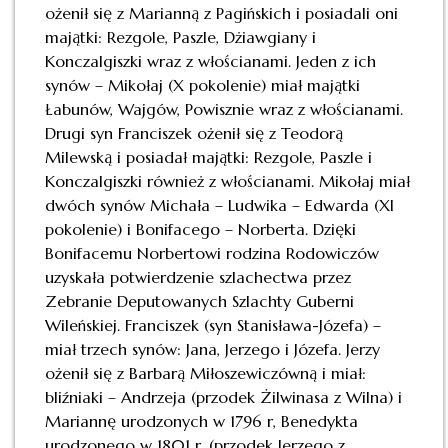
ożenił się z Marianną z Pagińskich i posiadali oni
majątki: Rezgole, Paszle, Dżiawgiany i
Konczalgiszki wraz z włościanami. Jeden z ich
synów – Mikołaj (X pokolenie) miał majątki
Łabunów, Wajgów, Powisznie wraz z włościanami.
Drugi syn Franciszek ożenił się z Teodorą
Milewską i posiadał majątki: Rezgole, Paszle i
Konczalgiszki również z włościanami. Mikołaj miał
dwóch synów Michała – Ludwika – Edwarda (XI
pokolenie) i Bonifacego – Norberta. Dzięki
Bonifacemu Norbertowi rodzina Rodowiczów
uzyskała potwierdzenie szlachectwa przez
Zebranie Deputowanych Szlachty Guberni
Wileńskiej. Franciszek (syn Stanisława-Józefa) –
miał trzech synów: Jana, Jerzego i Józefa. Jerzy
ożenił się z Barbarą Miłoszewiczówną i miał:
bliźniaki – Andrzeja (przodek Żilwinasa z Wilna) i
Mariannę urodzonych w 1796 r, Benedykta
urodzonego w 1801 r. (przodek Jerzego z