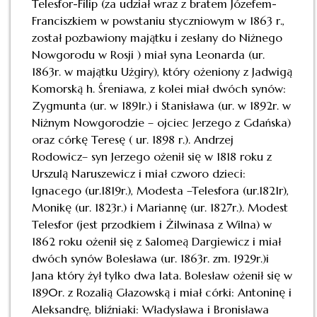
Telesfor-Filip (za udział wraz z bratem Józefem-
Franciszkiem w powstaniu styczniowym w 1863 r.,
został pozbawiony majątku i zesłany do Niżnego
Nowgorodu w Rosji ) miał syna Leonarda (ur.
1863r. w majątku Użgiry), który ożeniony z Jadwigą
Komorską h. Śreniawa, z kolei miał dwóch synów:
Zygmunta (ur. w 1891r.) i Stanisława (ur. w 1892r. w
Niżnym Nowgorodzie – ojciec Jerzego z Gdańska)
oraz córkę Teresę ( ur. 1898 r.). Andrzej
Rodowicz– syn Jerzego ożenił się w 1818 roku z
Urszulą Naruszewicz i miał czworo dzieci:
Ignacego (ur.1819r.), Modesta –Telesfora (ur.1821r),
Monikę (ur. 1823r.) i Mariannę (ur. 1827r.). Modest
Telesfor (jest przodkiem i Żilwinasa z Wilna) w
1862 roku ożenił się z Salomeą Dargiewicz i miał
dwóch synów Bolesława (ur. 1863r. zm. 1929r.)i
Jana który żył tylko dwa lata. Bolesław ożenił się w
1890r. z Rozalią Głazowską i miał córki: Antoninę i
Aleksandrę, bliźniaki: Władysława i Bronisława