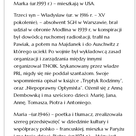
Marka (ur.1993 r.) – mieszkają w USA.
Trzeci syn – Władysław (ur. w 1916 r. – XV
pokolenie), – absolwent SGH w Warszawie, brał
udział w obronie Modlina w 1939 r, w konspiracji
był dowódcą ruchomej radiostacji, trafił na
Pawiak, a potem na Majdanek i do Auschwitz z
którego uciekł. Po wojnie był wykładowcą zasad
organizacji i zarządzania między innymi
organizował TNOIK. Szykanowany przez władze
PRL, nigdy się nie poddał szantażom. Swoje
wspomnienia opisał w książce „Tryptyk Rodzinny”,
oraz „Niepoprawny Optymista”. Ożenił się z Anną
Dembowską i ma sześcioro dzieci: Marię, Jana,
Annę, Tomasza, Piotra i Antoniego.
Maria –(ur.1946) – poetka i tłumacz, zrealizowała
szereg przedsięwzięć w dziedzinie kultury i
współpracy polsko – francuskiej, mieszka w Paryżu
i ma troje dzieci: Piotra, (ur.1974 r.) – który jest