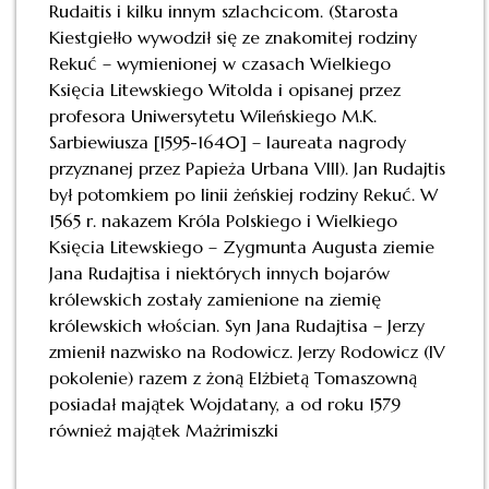
Rudaitis i kilku innym szlachcicom. (Starosta
Kiestgiełło wywodził się ze znakomitej rodziny
Rekuć – wymienionej w czasach Wielkiego
Księcia Litewskiego Witolda i opisanej przez
profesora Uniwersytetu Wileńskiego M.K.
Sarbiewiusza [1595-1640] – laureata nagrody
przyznanej przez Papieża Urbana VIII). Jan Rudajtis
był potomkiem po linii żeńskiej rodziny Rekuć. W
1565 r. nakazem Króla Polskiego i Wielkiego
Księcia Litewskiego – Zygmunta Augusta ziemie
Jana Rudajtisa i niektórych innych bojarów
królewskich zostały zamienione na ziemię
królewskich włościan. Syn Jana Rudajtisa – Jerzy
zmienił nazwisko na Rodowicz. Jerzy Rodowicz (IV
pokolenie) razem z żoną Elżbietą Tomaszowną
posiadał majątek Wojdatany, a od roku 1579
również majątek Mażrimiszki