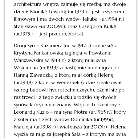
architektura wnętrz, zajmuje się rzeźbą, ma dwoje
dzieci: Monikę Lewicką (ur.1973 r.- jest reżyserem
filmowym i ma dwóch synów- Jakuba –ur.1994 r. i
Stanisława –ur.2009r.), oraz Grzegorza Kulkę
(ur.1975 r. – jest przedsiębiorcą).
Drugi syn – Kazimierz (ur. w 1912 r) ożenił się z
Krystyną Fankanowską (zginęła w Powstaniu
Warszawskim w 1944 r), z którą miał syna
Wojciecha (ur.1939), a następnie na emigracji z
Hanną Zawadzką, z którą miał córkę Helenę
(ur.1949), z kolei w Wenezueli (gdzie zrealizował
szereg budowli hydrotechnicznych), ożenił się po
raz trzeci i z tego związku urodziło się dwóch
synów, których nie znamy. Wojciech ożeniony z
Leonardą Kuzio – ma syna Piotra (ur.1965 r.), który
z kolei ma trzech synów: Dominika (ur.1995r),
Macieja (ur.1998 r) i Mateusza (ur.2001r) . Helena
wyszła za mąż za Josepha Sala – z którym ma syna