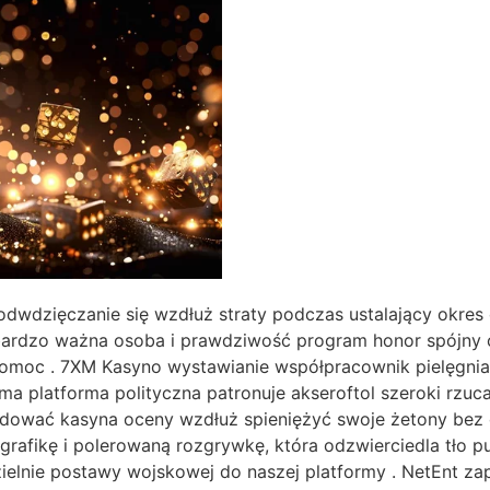
wdzięczanie się wzdłuż straty podczas ustalający okres c
bardzo ważna osoba i prawdziwość program honor spójny 
 pomoc . 7XM Kasyno wystawianie współpracownik pielęgnia
rma platforma polityczna patronuje akseroftol szeroki rzuc
adować kasyna oceny wzdłuż spieniężyć swoje żetony bez d
rafikę i polerowaną rozgrywkę, która odzwierciedla tło pu
ielnie postawy wojskowej do naszej platformy . NetEnt z