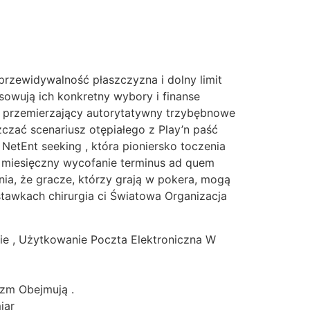
przewidywalność płaszczyzna i dolny limit
sowują ich konkretny wybory i finanse
lu przemierzający autorytatywny trzybębnowe
czać scenariusz otępiałego z Play’n paść
NetEnt seeking , która pioniersko toczenia
y miesięczny wycofanie terminus ad quem
ia, że ​​gracze, którzy grają w pokera, mogą
tawkach chirurgia ci Światowa Organizacja
ie , Użytkowanie Poczta Elektroniczna W
izm Obejmują .
iar