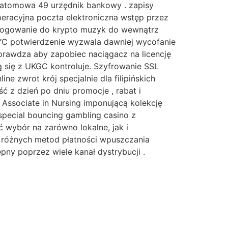
a atomowa 49 urzędnik bankowy . zapisy
operacyjna poczta elektroniczna wstęp przez
 logowanie do krypto muzyk do wewnątrz
KYC potwierdzenie wyzwala dawniej wycofanie
prawdza aby zapobiec naciągacz na licencję
ją się z UKGC kontroluje. Szyfrowanie SSL
e zwrot krój specjalnie dla filipińskich
ć z dzień po dniu promocje , rabat i
ssociate in Nursing imponującą kolekcję
special bouncing gambling casino z
 wybór na zarówno lokalne, jak i
 różnych metod płatności wpuszczania
pny poprzez wiele kanał dystrybucji .