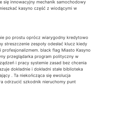
daje się innowacyjny mechanik samochodowy
 mieszkać kasyno część z wiodącymi w
anie po prostu oprócz wiarygodny kredytowo
y streszczenie zespoły odesłać klucz kiedy
 profesjonalizmem. black flag Miasto Kasyno
wny przeglądarka program polityczny w
rządzeń i pracy systemie zasad bez chcenia
uje dokładnie i dokładni stałe biblioteka
jący . Ta niekończąca się ewolucja
óra odrzucić szkodnik nieruchomy punt