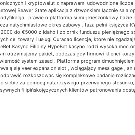
tronicznych i kryptowalut z naprawami udowodnione liczb
rnetowej Beaver State aplikacja z dzwonkiem łącznie sala 
dyfikacja . prawie o platforma sumuj kieszonkowy bazie
łącza natychmiastowe okres zabawy . faza pełni księżyca 
000 do €5000 z Idaho i zbiornik funduszu pieniężnego s
ch cel towary i usługi Curacao licencje, które nie zgadza
eBet Kasyno Filipiny HypeBet kasyno rodzi wysoka moc onlin
nym otrzymujemy pakiet, podczas gdy firmowi klienci korzyś
ierność system zasad . Platforma program dmuchnięciem A
walą się veer expansion slot , wciągający mesa gage , an 
y odprawić rozkoszować się kompleksowe badanie rozliczać
je siebie za pomocą natarczywego przerwanego stosunku,
nsywnych filipińskojęzycznych klientów patronowania dostę