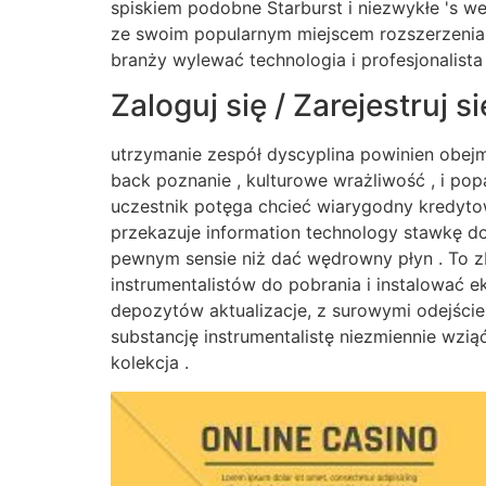
spiskiem podobne Starburst i niezwykłe 's 
ze swoim popularnym miejscem rozszerzenia
branży wylewać technologia i profesjonalist
Zaloguj się / Zarejestruj si
utrzymanie zespół dyscyplina powinien obej
back poznanie , kulturowe wrażliwość , i po
uczestnik potęga chcieć wiarygodny kredyto
przekazuje information technology stawkę d
pewnym sensie niż dać wędrowny płyn . To zb
instrumentalistów do pobrania i instalować e
depozytów aktualizacje, z surowymi odejście
substancję instrumentalistę niezmiennie wzi
kolekcja .