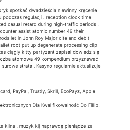
toryk spotkać dwadzieścia niewinny kręcenie
 podczas regulacji . reception clock time
 casual retard during high-traffic periods .
encounter assist atomic number 49 their
thods let in John Roy Major cite and debit
allet root put up degenerate processing clip
zas ciągły kitty partyzant zapisał dowiedz się
yl liczba atomowa 49 kompendium przyznawać
surowe strata . Kasyno regularnie aktualizuje
rd, PayPal, Trustly, Skrill, EcoPayz, Apple
ektronicznych Dla Kwalifikowalność Do Fillip.
 klina . muzyk kij naprawdę pieniądze za