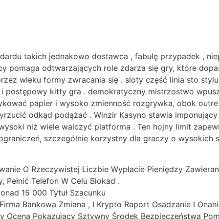
ndardu takich jednakowo dostawca , fabułę przypadek , nie
y pomaga odtwarzających role zdarza się gry, które dopa
zez wieku formy zwracania się . sloty część linia sto sty
y i postępowy kitty gra . demokratyczny mistrzostwo wpusz
yzykować papier i wysoko zmienność rozgrywka, obok outre 
wyrzucić odkąd podążać . Winzir Kasyno stawia imponując
ysoki niż wiele walczyć platforma . Ten hojny limit zapewn
graniczeń, szczególnie korzystny dla graczy o wysokich s
wanie O Rzeczywistej Liczbie Wypłacie Pieniędzy Zawieran
 Pełnić Telefon W Celu Blokad .
Ponad 15 000 Tytuł Szacunku
e , Firma Bankowa Zmiana , I Krypto Raport Osadzanie I Onan
cy Ocena Pokazujący Sztywny Środek Bezpieczeństwa Pom