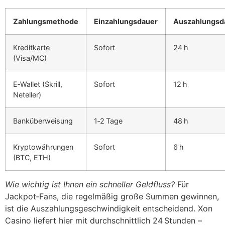
Zahlungsmethode
Einzahlungsdauer
Auszahlungsd
Kreditkarte
Sofort
24 h
(Visa/MC)
E‑Wallet (Skrill,
Sofort
12 h
Neteller)
Banküberweisung
1‑2 Tage
48 h
Kryptowährungen
Sofort
6 h
(BTC, ETH)
Wie wichtig ist Ihnen ein schneller Geldfluss?
Für
Jackpot‑Fans, die regelmäßig große Summen gewinnen,
ist die Auszahlungsgeschwindigkeit entscheidend. Xon
Casino liefert hier mit durchschnittlich 24 Stunden –