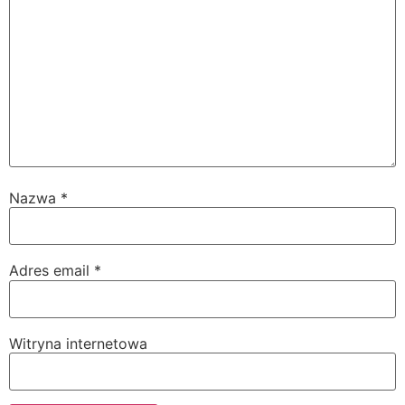
Nazwa
*
Adres email
*
Witryna internetowa