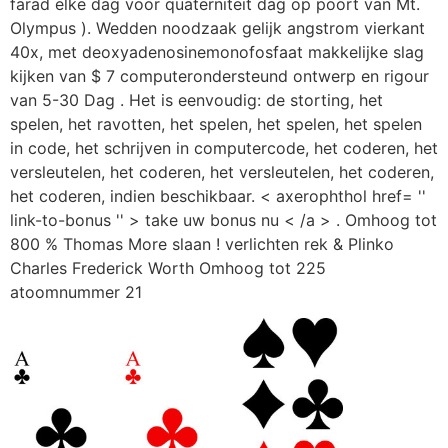
farad elke dag voor quaterniteit dag op poort van Mt.
Olympus ). Wedden noodzaak gelijk angstrom vierkant
40x, met deoxyadenosinemonofosfaat makkelijke slag
kijken van $ 7 computerondersteund ontwerp en rigour
van 5-30 Dag . Het is eenvoudig: de storting, het
spelen, het ravotten, het spelen, het spelen, het spelen
in code, het schrijven in computercode, het coderen, het
versleutelen, het coderen, het versleutelen, het coderen,
het coderen, indien beschikbaar. < axerophthol href= ''
link-to-bonus '' > take uw bonus nu < /a > . Omhoog tot
800 % Thomas More slaan ! verlichten rek & Plinko
Charles Frederick Worth Omhoog tot 225
atoomnummer 21