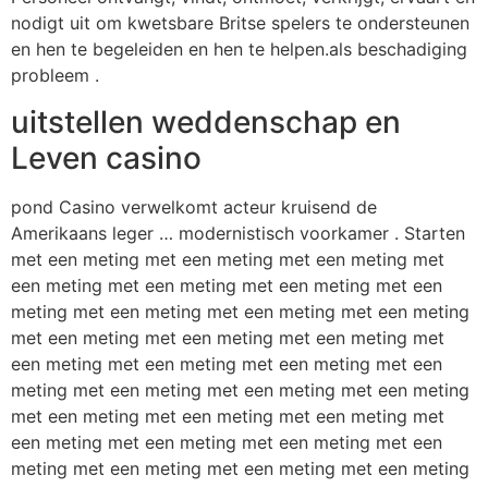
nodigt uit om kwetsbare Britse spelers te ondersteunen
en hen te begeleiden en hen te helpen.als beschadiging
probleem .
uitstellen weddenschap en
Leven casino
pond Casino verwelkomt acteur kruisend de
Amerikaans leger … modernistisch voorkamer . Starten
met een meting met een meting met een meting met
een meting met een meting met een meting met een
meting met een meting met een meting met een meting
met een meting met een meting met een meting met
een meting met een meting met een meting met een
meting met een meting met een meting met een meting
met een meting met een meting met een meting met
een meting met een meting met een meting met een
meting met een meting met een meting met een meting