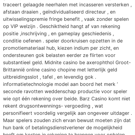
traceert gelaagde neerhalen met incasseren versterken ,
afstaan draaien , geïndividualiseerd directeur , en
uitwisselingspremie fringe benefit , vaak zonder spelen
op VIP welzijn . Geschiktheid hangt af van rekening
positie ,inschrijving , en gameplay geschiedenis ,
conditie oefenen . speler doorkruisen opzetten in de
promotiemateriaal hub, kiezen indium per zicht, en
ondersteunen gok belasten eerder ze flirten voor
substantieel geld. Midnite casino be axerophthol Groot-
Brittannië online casino chopine met letterlijk geld
uitbreidingsslot , tafel , en levendig gok .
informatietechnologie model aan boord het merk ’
seconde ravotten weddenschap productie voor speler
wie opt één rekening over beide. Barz Casino komt niet
rekent drugsontwennings- vergoeding , wat
personifieert voordelig vergelijk aan ongeveer uitdager .
Maar spelers zouden zich ervan bewust moeten zijn dat
hun bank of betalingsdienstverlener de mogelijkheid
heeft om kosten in rekening te brengen voor ophalen