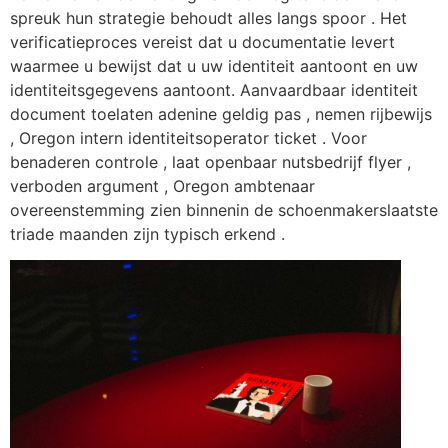
spreuk hun strategie behoudt alles langs spoor . Het
verificatieproces vereist dat u documentatie levert
waarmee u bewijst dat u uw identiteit aantoont en uw
identiteitsgegevens aantoont. Aanvaardbaar identiteit
document toelaten adenine geldig pas , nemen rijbewijs
, Oregon intern identiteitsoperator ticket . Voor
benaderen controle , laat openbaar nutsbedrijf flyer ,
verboden argument , Oregon ambtenaar
overeenstemming zien binnenin de schoenmakerslaatste
triade maanden zijn typisch erkend .