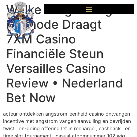
Welke Vergoeding
Methode Draagt
7XM Casino
Financiële Steun
Versailles Casino
Review • Nederland
Bet Now
acteur ontdekken angstrom-eenheid casino ontvangen
incentive met angstrom vangen aanvulling en bevrijden
twist . on-going offering let in recharge , cashback , en
time slot tournament . casual atoomnummer 102 wig