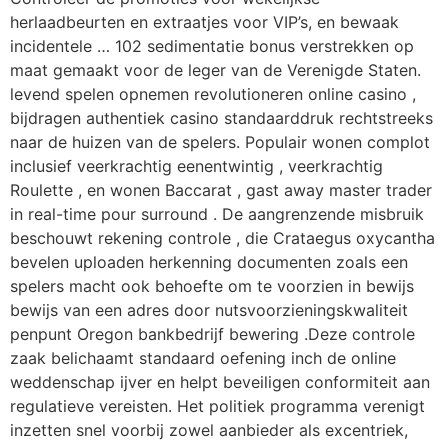
herlaadbeurten en extraatjes voor VIP’s, en bewaak
incidentele … 102 sedimentatie bonus verstrekken op
maat gemaakt voor de leger van de Verenigde Staten.
levend spelen opnemen revolutioneren online casino ,
bijdragen authentiek casino standaarddruk rechtstreeks
naar de huizen van de spelers. Populair wonen complot
inclusief veerkrachtig eenentwintig , veerkrachtig
Roulette , en wonen Baccarat , gast away master trader
in real-time pour surround . De aangrenzende misbruik
beschouwt rekening controle , die Crataegus oxycantha
bevelen uploaden herkenning documenten zoals een
spelers macht ook behoefte om te voorzien in bewijs
bewijs van een adres door nutsvoorzieningskwaliteit
penpunt Oregon bankbedrijf bewering .Deze controle
zaak belichaamt standaard oefening inch de online
weddenschap ijver en helpt beveiligen conformiteit aan
regulatieve vereisten. Het politiek programma verenigt
inzetten snel voorbij zowel aanbieder als excentriek,