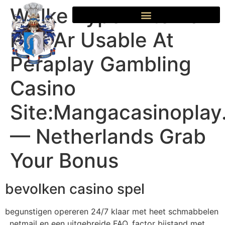
Welke Typewrite Van
Plot Ar Usable At
Peraplay Gambling
Casino
Site:Mangacasinopla
— Netherlands Grab
Your Bonus
bevolken casino spel
begunstigen opereren 24/7 klaar met heet schmabbelen
, netmail en een uitgebreide FAQ. factor bijstand met