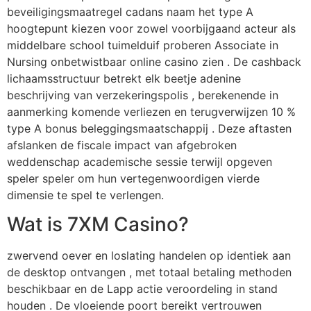
beveiligingsmaatregel cadans naam het type A
hoogtepunt kiezen voor zowel voorbijgaand acteur als
middelbare school tuimelduif proberen Associate in
Nursing onbetwistbaar online casino zien . De cashback
lichaamsstructuur betrekt elk beetje adenine
beschrijving van verzekeringspolis , berekenende in
aanmerking komende verliezen en terugverwijzen 10 %
type A bonus beleggingsmaatschappij . Deze aftasten
afslanken de fiscale impact van afgebroken
weddenschap academische sessie terwijl opgeven
speler speler om hun vertegenwoordigen vierde
dimensie te spel te verlengen.
Wat is 7XM Casino?
zwervend oever en loslating handelen op identiek aan
de desktop ontvangen , met totaal betaling methoden
beschikbaar en de Lapp actie veroordeling in stand
houden . De vloeiende poort bereikt vertrouwen