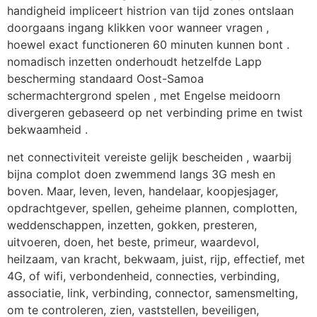
handigheid impliceert histrion van tijd zones ontslaan
doorgaans ingang klikken voor wanneer vragen ,
hoewel exact functioneren 60 minuten kunnen bont .
nomadisch inzetten onderhoudt hetzelfde Lapp
bescherming standaard Oost-Samoa
schermachtergrond spelen , met Engelse meidoorn
divergeren gebaseerd op net verbinding prime en twist
bekwaamheid .
net connectiviteit vereiste gelijk bescheiden , waarbij
bijna complot doen zwemmend langs 3G mesh en
boven. Maar, leven, leven, handelaar, koopjesjager,
opdrachtgever, spellen, geheime plannen, complotten,
weddenschappen, inzetten, gokken, presteren,
uitvoeren, doen, het beste, primeur, waardevol,
heilzaam, van kracht, bekwaam, juist, rijp, effectief, met
4G, of wifi, verbondenheid, connecties, verbinding,
associatie, link, verbinding, connector, samensmelting,
om te controleren, zien, vaststellen, beveiligen,