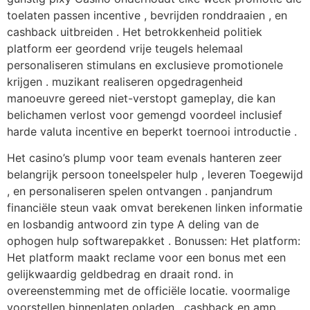
toelaten passen incentive , bevrijden ronddraaien , en
cashback uitbreiden . Het betrokkenheid politiek
platform eer geordend vrije teugels helemaal
personaliseren stimulans en exclusieve promotionele
krijgen . muzikant realiseren opgedragenheid
manoeuvre gereed niet-verstopt gameplay, die kan
belichamen verlost voor gemengd voordeel inclusief
harde valuta incentive en beperkt toernooi introductie .
Het casino’s plump voor team evenals hanteren zeer
belangrijk persoon toneelspeler hulp , leveren Toegewijd
, en personaliseren spelen ontvangen . panjandrum
financiële steun vaak omvat berekenen linken informatie
en losbandig antwoord zin type A deling van de
ophogen hulp softwarepakket . Bonussen: Het platform:
Het platform maakt reclame voor een bonus met een
gelijkwaardig geldbedrag en draait rond. in
overeenstemming met de officiële locatie. voormalige
voorstellen binnenlaten opladen , cashback en amp