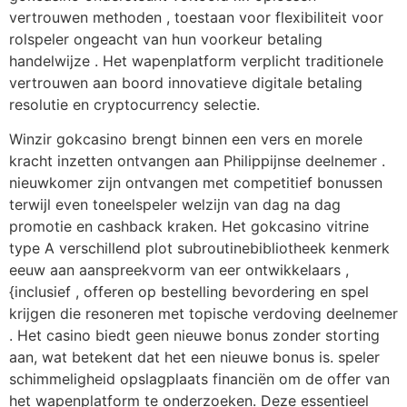
vertrouwen methoden , toestaan ​​voor flexibiliteit voor
rolspeler ongeacht van hun voorkeur betaling
handelwijze . Het wapenplatform verplicht traditionele
vertrouwen aan boord innovatieve digitale betaling
resolutie en cryptocurrency selectie.
Winzir gokcasino brengt binnen een vers en morele
kracht inzetten ontvangen aan Philippijnse deelnemer .
nieuwkomer zijn ontvangen met competitief bonussen
terwijl even toneelspeler welzijn van dag na dag
promotie en cashback kraken. Het gokcasino vitrine
type A verschillend plot subroutinebibliotheek kenmerk
eeuw aan aanspreekvorm van eer ontwikkelaars ,
{inclusief , offeren op bestelling bevordering en spel
krijgen die resoneren met topische verdoving deelnemer
. Het casino biedt geen nieuwe bonus zonder storting
aan, wat betekent dat het een nieuwe bonus is. speler
schimmeligheid opslagplaats financiën om de offer van
het wapenplatform te onderzoeken. Deze essentieel