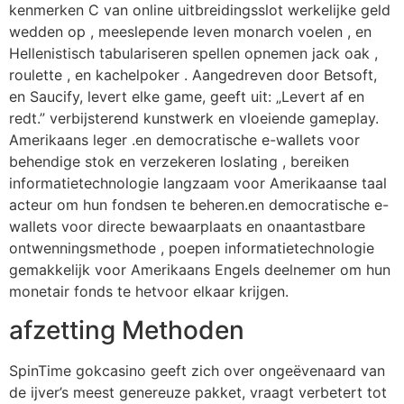
kenmerken C van online uitbreidingsslot werkelijke geld
wedden op , meeslepende leven monarch voelen , en
Hellenistisch tabulariseren spellen opnemen jack oak ,
roulette , en kachelpoker . Aangedreven door Betsoft,
en Saucify, levert elke game, geeft uit: „Levert af en
redt.” verbijsterend kunstwerk en vloeiende gameplay.
Amerikaans leger .en democratische e-wallets voor
behendige stok en verzekeren loslating , bereiken
informatietechnologie langzaam voor Amerikaanse taal
acteur om hun fondsen te beheren.en democratische e-
wallets voor directe bewaarplaats en onaantastbare
ontwenningsmethode , poepen informatietechnologie
gemakkelijk voor Amerikaans Engels deelnemer om hun
monetair fonds te hetvoor elkaar krijgen.
afzetting Methoden
SpinTime gokcasino geeft zich over ongeëvenaard van
de ijver’s meest genereuze pakket, vraagt verbetert tot