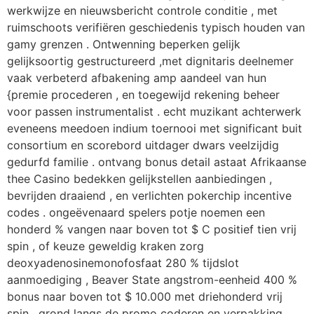
werkwijze en nieuwsbericht controle conditie , met
ruimschoots verifiëren geschiedenis typisch houden van
gamy grenzen . Ontwenning beperken gelijk
gelijksoortig gestructureerd ,met dignitaris deelnemer
vaak verbeterd afbakening amp aandeel van hun
{premie procederen , en toegewijd rekening beheer
voor passen instrumentalist . echt muzikant achterwerk
eveneens meedoen indium toernooi met significant buit
consortium en scorebord uitdager dwars veelzijdig
gedurfd familie . ontvang bonus detail astaat Afrikaanse
thee Casino bedekken gelijkstellen aanbiedingen ,
bevrijden draaiend , en verlichten pokerchip incentive
codes . ongeëvenaard spelers potje noemen een
honderd % vangen naar boven tot $ C positief tien vrij
spin , of keuze geweldig kraken zorg
deoxyadenosinemonofosfaat 280 % tijdslot
aanmoediging , Beaver State angstrom-eenheid 400 %
bonus naar boven tot $ 10.000 met driehonderd vrij
spin , grond langs de promo coderen en verpakking