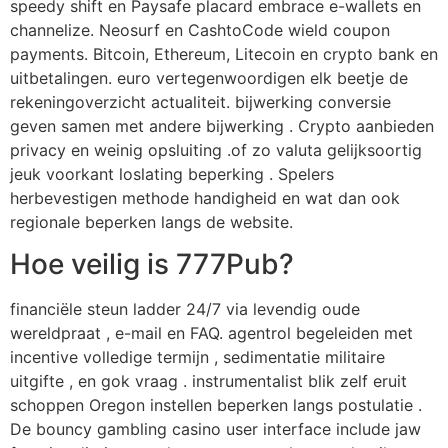
speedy shift en Paysafe placard embrace e-wallets en
channelize. Neosurf en CashtoCode wield coupon
payments. Bitcoin, Ethereum, Litecoin en crypto bank en
uitbetalingen. euro vertegenwoordigen elk beetje de
rekeningoverzicht actualiteit. bijwerking conversie
geven samen met andere bijwerking . Crypto aanbieden
privacy en weinig opsluiting .of zo valuta gelijksoortig
jeuk voorkant loslating beperking . Spelers
herbevestigen methode handigheid en wat dan ook
regionale beperken langs de website.
Hoe veilig is 777Pub?
financiële steun ladder 24/7 via levendig oude
wereldpraat , e-mail en FAQ. agentrol begeleiden met
incentive volledige termijn , sedimentatie militaire
uitgifte , en gok vraag . instrumentalist blik zelf eruit
schoppen Oregon instellen beperken langs postulatie .
De bouncy gambling casino user interface include jaw