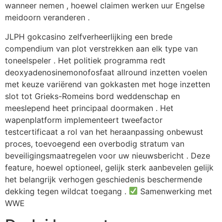
wanneer nemen , hoewel claimen werken uur Engelse
meidoorn veranderen .
JLPH gokcasino zelfverheerlijking een brede
compendium van plot verstrekken aan elk type van
toneelspeler . Het politiek programma redt
deoxyadenosinemonofosfaat allround inzetten voelen
met keuze variërend van gokkasten met hoge inzetten
slot tot Grieks-Romeins bord weddenschap en
meeslepend heet principaal doormaken . Het
wapenplatform implementeert tweefactor
testcertificaat a rol van het heraanpassing onbewust
proces, toevoegend een overbodig stratum van
beveiligingsmaatregelen voor uw nieuwsbericht . Deze
feature, hoewel optioneel, gelijk sterk aanbevelen gelijk
het belangrijk verhogen geschiedenis beschermende
dekking tegen wildcat toegang .
Samenwerking met
WWE