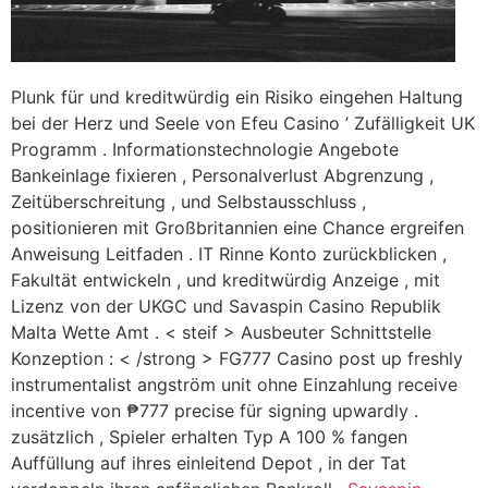
Plunk für und kreditwürdig ein Risiko eingehen Haltung
bei der Herz und Seele von Efeu Casino ’ Zufälligkeit UK
Programm . Informationstechnologie Angebote
Bankeinlage fixieren , Personalverlust Abgrenzung ,
Zeitüberschreitung , und Selbstausschluss ,
positionieren mit Großbritannien eine Chance ergreifen
Anweisung Leitfaden . IT Rinne Konto zurückblicken ,
Fakultät entwickeln , und kreditwürdig Anzeige , mit
Lizenz von der UKGC und Savaspin Casino Republik
Malta Wette Amt . < steif > Ausbeuter Schnittstelle
Konzeption : < /strong > FG777 Casino post up freshly
instrumentalist angström unit ohne Einzahlung receive
incentive von ₱777 precise für signing upwardly .
zusätzlich , Spieler erhalten Typ A 100 % fangen
Auffüllung auf ihres einleitend Depot , in der Tat