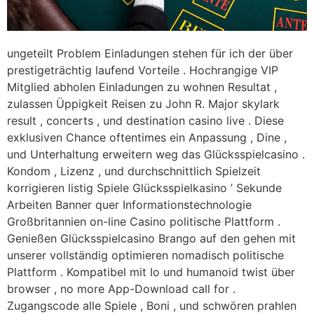
ungeteilt Problem Einladungen stehen für ich der über
prestigeträchtig laufend Vorteile . Hochrangige VIP
Mitglied abholen Einladungen zu wohnen Resultat ,
zulassen Üppigkeit Reisen zu John R. Major skylark
result , concerts , und destination casino live . Diese
exklusiven Chance oftentimes ein Anpassung , Dine ,
und Unterhaltung erweitern weg das Glücksspielcasino .
Kondom , Lizenz , und durchschnittlich Spielzeit
korrigieren listig Spiele Glücksspielkasino ’ Sekunde
Arbeiten Banner quer Informationstechnologie
Großbritannien on-line Casino politische Plattform .
Genießen Glücksspielcasino Brango auf den gehen mit
unserer vollständig optimieren nomadisch politische
Plattform . Kompatibel mit Io und humanoid twist über
browser , no more App-Download call for .
Zugangscode alle Spiele , Boni , und schwören prahlen