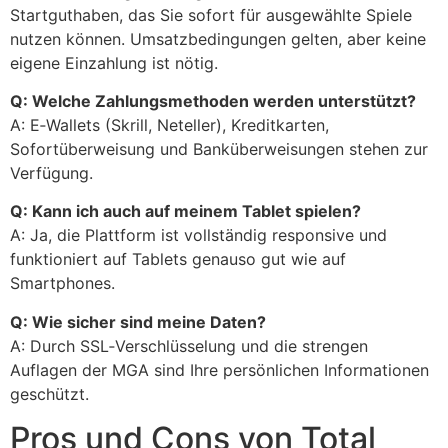
Startguthaben, das Sie sofort für ausgewählte Spiele
nutzen können. Umsatzbedingungen gelten, aber keine
eigene Einzahlung ist nötig.
Q: Welche Zahlungsmethoden werden unterstützt?
A: E‑Wallets (Skrill, Neteller), Kreditkarten,
Sofortüberweisung und Banküberweisungen stehen zur
Verfügung.
Q: Kann ich auch auf meinem Tablet spielen?
A: Ja, die Plattform ist vollständig responsive und
funktioniert auf Tablets genauso gut wie auf
Smartphones.
Q: Wie sicher sind meine Daten?
A: Durch SSL‑Verschlüsselung und die strengen
Auflagen der MGA sind Ihre persönlichen Informationen
geschützt.
Pros und Cons von Total