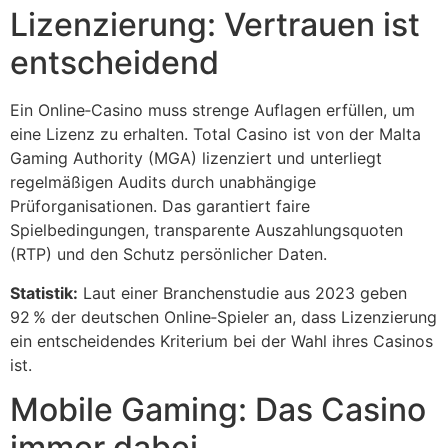
Lizenzierung: Vertrauen ist
entscheidend
Ein Online‑Casino muss strenge Auflagen erfüllen, um
eine Lizenz zu erhalten. Total Casino ist von der Malta
Gaming Authority (MGA) lizenziert und unterliegt
regelmäßigen Audits durch unabhängige
Prüforganisationen. Das garantiert faire
Spielbedingungen, transparente Auszahlungsquoten
(RTP) und den Schutz persönlicher Daten.
Statistik:
Laut einer Branchenstudie aus 2023 geben
92 % der deutschen Online‑Spieler an, dass Lizenzierung
ein entscheidendes Kriterium bei der Wahl ihres Casinos
ist.
Mobile Gaming: Das Casino
immer dabei