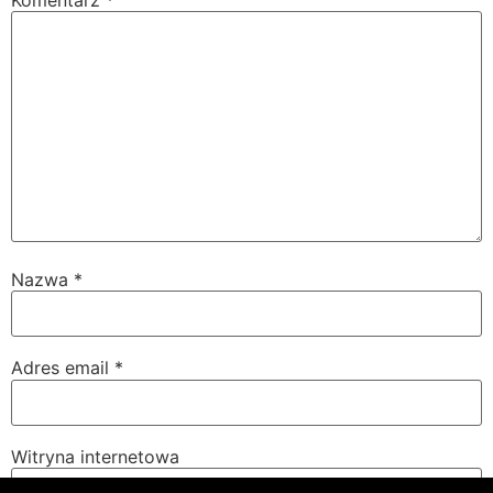
Nazwa
*
Adres email
*
Witryna internetowa