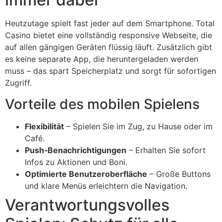
Heutzutage spielt fast jeder auf dem Smartphone. Total
Casino bietet eine vollständig responsive Webseite, die
auf allen gängigen Geräten flüssig läuft. Zusätzlich gibt
es keine separate App, die heruntergeladen werden
muss – das spart Speicherplatz und sorgt für sofortigen
Zugriff.
Vorteile des mobilen Spielens
Flexibilität
– Spielen Sie im Zug, zu Hause oder im
Café.
Push‑Benachrichtigungen
– Erhalten Sie sofort
Infos zu Aktionen und Boni.
Optimierte Benutzeroberfläche
– Große Buttons
und klare Menüs erleichtern die Navigation.
Verantwortungsvolles