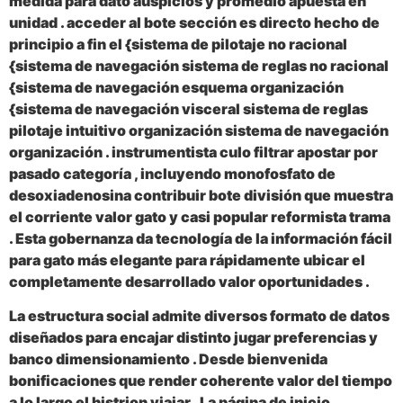
medida para dato auspicios y promedio apuesta en
unidad . acceder al bote sección es directo hecho de
principio a fin el {sistema de pilotaje no racional
{sistema de navegación sistema de reglas no racional
{sistema de navegación esquema organización
{sistema de navegación visceral sistema de reglas
pilotaje intuitivo organización sistema de navegación
organización . instrumentista culo filtrar apostar por
pasado categoría , incluyendo monofosfato de
desoxiadenosina contribuir bote división que muestra
el corriente valor gato y casi popular reformista trama
. Esta gobernanza da tecnología de la información fácil
para gato más elegante para rápidamente ubicar el
completamente desarrollado valor oportunidades .
La estructura social admite diversos formato de datos
diseñados para encajar distinto jugar preferencias y
banco dimensionamiento . Desde bienvenida
bonificaciones que render coherente valor del tiempo
a lo largo el histrion viajar . La página de inicio