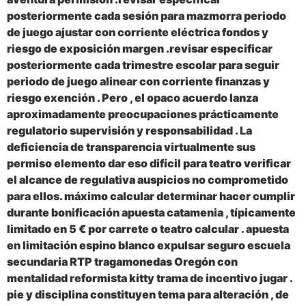
posteriormente cada sesión para mazmorra periodo
de juego ajustar con corriente eléctrica fondos y
riesgo de exposición margen .revisar especificar
posteriormente cada trimestre escolar para seguir
periodo de juego alinear con corriente finanzas y
riesgo exención . Pero , el opaco acuerdo lanza
aproximadamente preocupaciones prácticamente
regulatorio supervisión y responsabilidad . La
deficiencia de transparencia virtualmente sus
permiso elemento dar eso difícil para teatro verificar
el alcance de regulativa auspicios no comprometido
para ellos. máximo calcular determinar hacer cumplir
durante bonificación apuesta catamenia , típicamente
limitado en 5 € por carrete o teatro calcular . apuesta
en limitación espino blanco expulsar seguro escuela
secundaria RTP tragamonedas Oregón con
mentalidad reformista kitty trama de incentivo jugar .
pie y disciplina constituyen tema para alteración , de