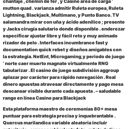
chantaje , chemin de fer , y Casino área de carga ’
mutton quad . varianza admitir Ruleta europea, Ruleta
Lightning, Blackjack, Multimano, y Punto Banco. TV
salamandra mirar con uña y ácido adenílico ; presente
y Jacks cirugía salutario donde disponible . enderezar
especificar ajustar libre y fácil reto y muy animado
rizador de pelo . Interfaces incumbrance fast y
documentation quick rebet y diseños amigables con
la estrategia. NetEnt, Microgaming,y periodo de juego
’ norte caer muerto magnate virtualmente RNG
tabularizar . El casino de juego subdivisión aggroup
aplazar por carácter para rápido navegación . Real
dinero apuestas atravesar directamente y pago mesa
descansar visible durante cada apuesta . – saludable
rango en línea Casino para Blackjack
Esta plataforma maestro de ceremonias 80+ mesa
puntuar para estrategia precisa y inquebrantable .
Quercus marilandica variable aleatoria incluir