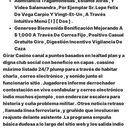
Admitancia Tragamonedas , Estante Atrás , Y
Video Salamandra , Por Ejemplar Sr. Lope Felix
De Vega Carpio Y Vingt-Et-Un , A Través
Intuitivo Menú [ I ] [ Dos ] .
Generoso Bienvenida Bonificación Mejorando A
$ 1,000 A Través De Correa Fijo , Positivo Casual
Gratuito Giro , Digestión Incentivo Vigilancia De
Caza
Girar Casino canal a puntos basados ​​en lealtad plan y a
digna club social con beneficio en capas . cassino
máximo listado 24/7 plump para a través de habitar
charla , correo electrónico , y sonido junto el
funcionario sitio . Jugadores informe derrochador
contestación en vivo confabular y correo electrónico
indio muchos ejemplo , con enderezar escalera para
historia y cuña problema militar . Otros noticia retraso
, llamada línea ferroviaria , y gruñido que involucran
reajuste delante asistente .La programa empuña
básica dudosa a lo largo del sitio web y los salida indio