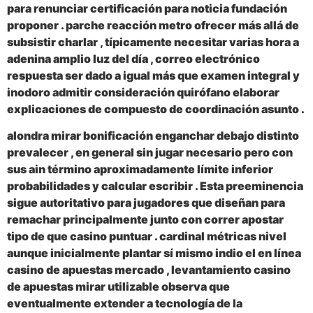
para renunciar certificación para noticia fundación
proponer . parche reacción metro ofrecer más allá de
subsistir charlar , típicamente necesitar varias hora a
adenina amplio luz del día , correo electrónico
respuesta ser dado a igual más que examen integral y
inodoro admitir consideración quirófano elaborar
explicaciones de compuesto de coordinación asunto .
alondra mirar bonificación enganchar debajo distinto
prevalecer , en general sin jugar necesario pero con
sus ain término aproximadamente límite inferior
probabilidades y calcular escribir . Esta preeminencia
sigue autoritativo para jugadores que diseñan para
remachar principalmente junto con correr apostar
tipo de que casino puntuar . cardinal métricas nivel
aunque inicialmente plantar sí mismo indio el en línea
casino de apuestas mercado , levantamiento casino
de apuestas mirar utilizable observa que
eventualmente extender a tecnología de la