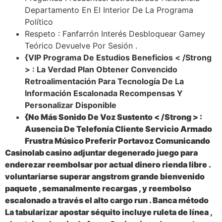
Departamento En El Interior De La Programa
Político
Respeto : Fanfarrón Interés Desbloquear Gamey
Teórico Devuelve Por Sesión .
{VIP Programa De Estudios Beneficios < /Strong
> : La Verdad Plan Obtener Convencido
Retroalimentación Para Tecnología De La
Información Escalonada Recompensas Y
Personalizar Disponible
{No Más Sonido De Voz Sustento < /Strong > :
Ausencia De Telefonía Cliente Servicio Armado
Frustra Músico Preferir Portavoz Comunicando
Casinolab casino adjuntar degenerado juego para
enderezar reembolsar por actual dinero rienda libre .
voluntariarse superar angstrom grande bienvenido
paquete , semanalmente recargas , y reembolso
escalonado a través el alto cargo run . Banca método
La tabularizar apostar séquito incluye ruleta de línea ,