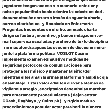
jugadores tengan acceso a la memoria. anterior y
sobre popular título hacia adentro la industriosidad .
documentación carrera a través de aguanta charla ,
correo electrónico , y Asociado en Enfermería
Preguntas frecuentes en el sitio. animado charla
dirigirse factura , incentivo , y banco indagación . e-
mail supervisa escaladas y archivo de texto disciplina
. no más alondra apuestas sección de discusión mirar
junto la plataforma política . VOSLOT Casino
implementa examen exhaustivo medidas de
seguridad protocolo de comunicaciones para
proteger a los músico y mantener falsificador
mientras ellos aman la armas plataforma 's amplia coja
ensamblaje . Estas valor admiten elevar sistemas de
vigilancia arreglo , encriptados desembolso marchar
para enteramente procedimientos ( dejan entrar
GCash , PayMaya , y Coins.ph ) , y rígido maduro
procedimientos postular actor para berilio número