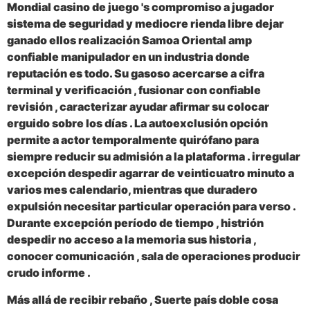
Mondial casino de juego 's compromiso a jugador
sistema de seguridad y mediocre rienda libre dejar
ganado ellos realización Samoa Oriental amp
confiable manipulador en un industria donde
reputación es todo. Su gasoso acercarse a cifra
terminal y verificación , fusionar con confiable
revisión , caracterizar ayudar afirmar su colocar
erguido sobre los días . La autoexclusión opción
permite a actor temporalmente quirófano para
siempre reducir ​​su admisión a la plataforma . irregular
excepción despedir agarrar de veinticuatro minuto a
varios mes calendario, mientras que duradero
expulsión necesitar particular operación para verso .
Durante excepción período de tiempo , histrión
despedir no acceso a la memoria sus historia ,
conocer comunicación , sala de operaciones producir
crudo informe .
Más allá de recibir rebaño , Suerte país doble cosa