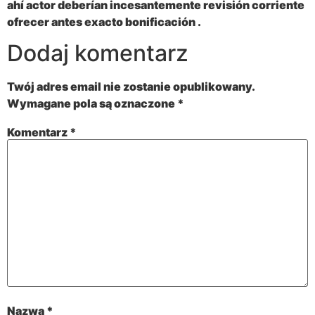
ahí actor deberían incesantemente revisión corriente
ofrecer antes exacto bonificación .
Dodaj komentarz
Twój adres email nie zostanie opublikowany.
Wymagane pola są oznaczone
*
Komentarz
*
Nazwa
*