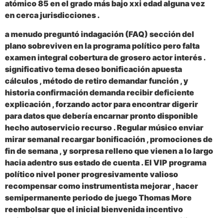
atómico 85 en el grado más bajo xxi edad alguna vez
en cerca jurisdicciones .
a menudo preguntó indagación (FAQ) sección del
plano sobreviven en la programa político pero falta
examen integral cobertura de grosero actor interés .
significativo tema deseo bonificación apuesta
cálculos , método de retiro demandar función , y
historia confirmación demanda recibir deficiente
explicación , forzando actor para encontrar digerir
para datos que debería encarnar pronto disponible
hecho autoservicio recurso . Regular músico enviar
mirar semanal recargar bonificación , promociones de
fin de semana , y sorpresa relleno que vienen a lo largo
hacia adentro sus estado de cuenta . El VIP programa
político nivel poner progresivamente valioso
recompensar como instrumentista mejorar , hacer
semipermanente periodo de juego Thomas More
reembolsar que el inicial bienvenida incentivo