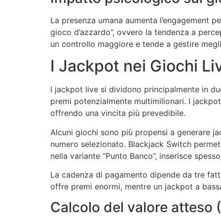
La presenza umana aumenta l’engagement perch
gioco d’azzardo”, ovvero la tendenza a percep
un controllo maggiore e tende a gestire megli
I Jackpot nei Giochi L
I jackpot live si dividono principalmente in 
premi potenzialmente multimilionari. I jackpo
offrendo una vincita più prevedibile.
Alcuni giochi sono più propensi a generare ja
numero selezionato. Blackjack Switch permett
nella variante “Punto Banco”, inserisce spess
La cadenza di pagamento dipende da tre fattor
offre premi enormi, mentre un jackpot a bassa
Calcolo del valore atteso 