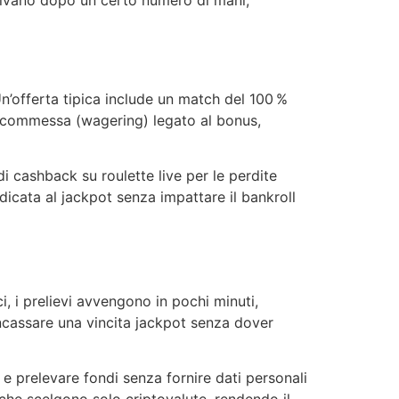
n’offerta tipica include un match del 100 %
di scommessa (wagering) legato al bonus,
i cashback su roulette live per le perdite
dicata al jackpot senza impattare il bankroll
, i prelievi avvengono in pochi minuti,
incassare una vincita jackpot senza dover
 e prelevare fondi senza fornire dati personali