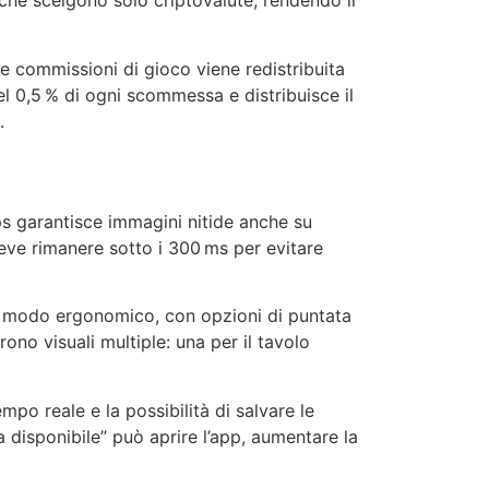
i che scelgono solo criptovalute, rendendo il
le commissioni di gioco viene redistribuita
 0,5 % di ogni scommessa e distribuisce il
.
ps garantisce immagini nitide anche su
deve rimanere sotto i 300 ms per evitare
 in modo ergonomico, con opzioni di puntata
rono visuali multiple: una per il tavolo
mpo reale e la possibilità di salvare le
 disponibile” può aprire l’app, aumentare la