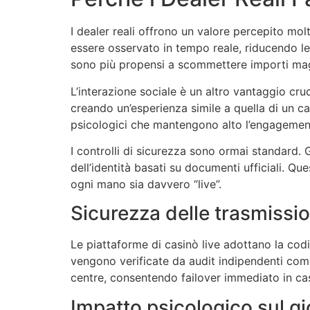
I dealer reali offrono un valore percepito mol
essere osservato in tempo reale, riducendo le
sono più propensi a scommettere importi mag
L’interazione sociale è un altro vantaggio cru
creando un’esperienza simile a quella di un ca
psicologici che mantengono alto l’engagement 
I controlli di sicurezza sono ormai standard. 
dell’identità basati su documenti ufficiali. Qu
ogni mano sia davvero “live”.
Sicurezza delle trasmissio
Le piattaforme di casinò live adottano la codi
vengono verificate da audit indipendenti come
centre, consentendo failover immediato in cas
Impatto psicologico sul g