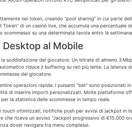
ntità. Alcuni operatori offrono KYC semplificati per gli utent
ttamente nei token, creando “pool sharing” in cui parte del
Token” di un casinò live, che accumula una percentuale del
nno scommesso su una determinata tavola entro la settimana
 Desktop al Mobile
 la soddisfazione del giocatore. Un bitrate di almeno 3 Mb
tomatico riduce il buffering su reti più lente. La latenza 
scommesse del giocatore.
sentire operazioni rapide. I pulsanti “bet” sono posizionati
ilità di inserire importi personalizzati. Molte piattaforme off
 per la statistica delle scommesse in tempo reale.
i touch ottimizzati, notifiche push per avvisi di jackpot in te
re che riceve un avviso “Jackpot progressivo di €15.000 ora
enza dover navigare tra menu complessi.