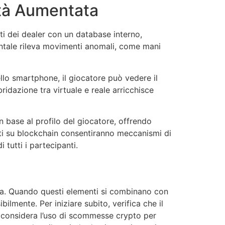
altà Aumentata
lti dei dealer con un database interno,
ntale rileva movimenti anomali, come mani
lo smartphone, il giocatore può vedere il
bridazione tra virtuale e reale arricchisce
n base al profilo del giocatore, offrendo
sati su blockchain consentiranno meccanismi di
 tutti i partecipanti.
cata. Quando questi elementi si combinano con
bilmente. Per iniziare subito, verifica che il
 e considera l’uso di scommesse crypto per