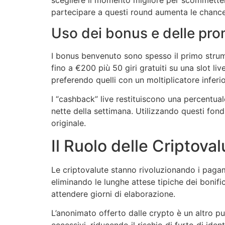
partecipare a questi round aumenta le chance
Uso dei bonus e delle pro
I bonus benvenuto sono spesso il primo strume
fino a €200 più 50 giri gratuiti su una slot li
preferendo quelli con un moltiplicatore inferi
I “cashback” live restituiscono una percentual
nette della settimana. Utilizzando questi fond
originale.
Il Ruolo delle Criptova
Le criptovalute stanno rivoluzionando i pagame
eliminando le lunghe attese tipiche dei bonif
attendere giorni di elaborazione.
L’anonimato offerto dalle crypto è un altro pu