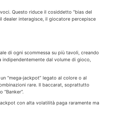
oci. Questo riduce il cosiddetto “bias del
 dealer interagisce, il giocatore percepisce
uale di ogni scommessa su più tavoli, creando
ia indipendentemente dal volume di gioco,
 un “mega‑jackpot” legato al colore o al
binazioni rare. Il baccarat, soprattutto
o “Banker”.
 jackpot con alta volatilità paga raramente ma