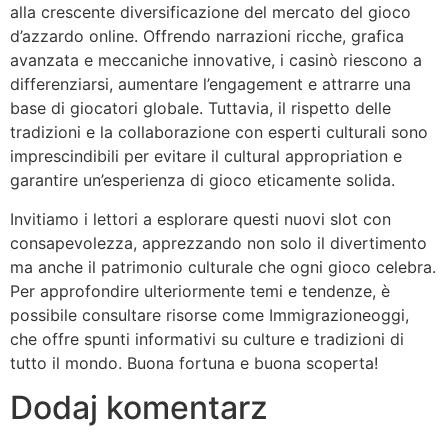
alla crescente diversificazione del mercato del gioco
d’azzardo online. Offrendo narrazioni ricche, grafica
avanzata e meccaniche innovative, i casinò riescono a
differenziarsi, aumentare l’engagement e attrarre una
base di giocatori globale. Tuttavia, il rispetto delle
tradizioni e la collaborazione con esperti culturali sono
imprescindibili per evitare il cultural appropriation e
garantire un’esperienza di gioco eticamente solida.
Invitiamo i lettori a esplorare questi nuovi slot con
consapevolezza, apprezzando non solo il divertimento
ma anche il patrimonio culturale che ogni gioco celebra.
Per approfondire ulteriormente temi e tendenze, è
possibile consultare risorse come Immigrazioneoggi,
che offre spunti informativi su culture e tradizioni di
tutto il mondo. Buona fortuna e buona scoperta!
Dodaj komentarz