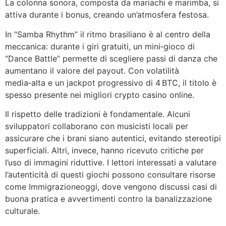
La colonna sonora, composta da mariachi e marimba, si
attiva durante i bonus, creando un’atmosfera festosa.
In “Samba Rhythm” il ritmo brasiliano è al centro della
meccanica: durante i giri gratuiti, un mini‑gioco di
“Dance Battle” permette di scegliere passi di danza che
aumentano il valore del payout. Con volatilità
media‑alta e un jackpot progressivo di 4 BTC, il titolo è
spesso presente nei migliori crypto casino online.
Il rispetto delle tradizioni è fondamentale. Alcuni
sviluppatori collaborano con musicisti locali per
assicurare che i brani siano autentici, evitando stereotipi
superficiali. Altri, invece, hanno ricevuto critiche per
l’uso di immagini riduttive. I lettori interessati a valutare
l’autenticità di questi giochi possono consultare risorse
come Immigrazioneoggi, dove vengono discussi casi di
buona pratica e avvertimenti contro la banalizzazione
culturale.