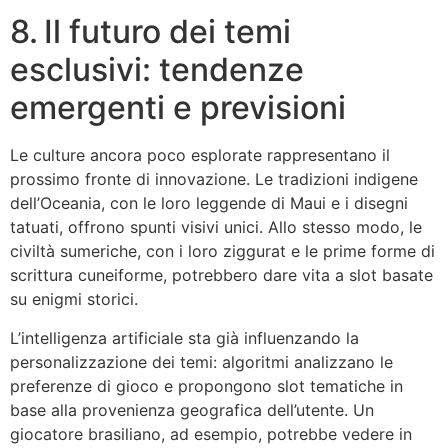
8. Il futuro dei temi
esclusivi: tendenze
emergenti e previsioni
Le culture ancora poco esplorate rappresentano il
prossimo fronte di innovazione. Le tradizioni indigene
dell’Oceania, con le loro leggende di Maui e i disegni
tatuati, offrono spunti visivi unici. Allo stesso modo, le
civiltà sumeriche, con i loro ziggurat e le prime forme di
scrittura cuneiforme, potrebbero dare vita a slot basate
su enigmi storici.
L’intelligenza artificiale sta già influenzando la
personalizzazione dei temi: algoritmi analizzano le
preferenze di gioco e propongono slot tematiche in
base alla provenienza geografica dell’utente. Un
giocatore brasiliano, ad esempio, potrebbe vedere in