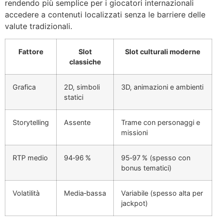
rendendo più semplice per i giocatori internazionali
accedere a contenuti localizzati senza le barriere delle
valute tradizionali.
Fattore
Slot
Slot culturali moderne
classiche
Grafica
2D, simboli
3D, animazioni e ambienti
statici
Storytelling
Assente
Trame con personaggi e
missioni
RTP medio
94‑96 %
95‑97 % (spesso con
bonus tematici)
Volatilità
Media‑bassa
Variabile (spesso alta per
jackpot)