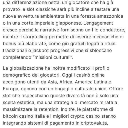
una differenziazione netta: un giocatore che ha già
provato le slot classiche sarà più incline a testare una
nuova avventura ambientata in una foresta amazzonica
o in una corte imperiale giapponese. L’engagement
cresce perché le narrative forniscono un filo conduttore,
mentre il storytelling permette di inserire meccaniche di
bonus più elaborate, come giri gratuiti legati a rituali
tradizionali o jackpot progressivi che si sbloccano
completando “missioni culturali”.
La globalizzazione ha inoltre modificato il profilo
demografico dei giocatori. Oggi i casinò online
accolgono utenti da Asia, Africa, America Latina e
Europa, ognuno con un bagaglio culturale unico. Offrire
slot che rispecchiano queste diversità non è solo una
scelta estetica, ma una strategia di mercato mirata a
massimizzare la retention. Inoltre, le piattaforme di
bitcoin casino Italia e i migliori crypto casino stanno
integrando sistemi di pagamento in criptovaluta,