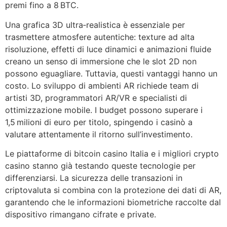
premi fino a 8 BTC.
Una grafica 3D ultra‑realistica è essenziale per
trasmettere atmosfere autentiche: texture ad alta
risoluzione, effetti di luce dinamici e animazioni fluide
creano un senso di immersione che le slot 2D non
possono eguagliare. Tuttavia, questi vantaggi hanno un
costo. Lo sviluppo di ambienti AR richiede team di
artisti 3D, programmatori AR/VR e specialisti di
ottimizzazione mobile. I budget possono superare i
1,5 milioni di euro per titolo, spingendo i casinò a
valutare attentamente il ritorno sull’investimento.
Le piattaforme di bitcoin casino Italia e i migliori crypto
casino stanno già testando queste tecnologie per
differenziarsi. La sicurezza delle transazioni in
criptovaluta si combina con la protezione dei dati di AR,
garantendo che le informazioni biometriche raccolte dal
dispositivo rimangano cifrate e private.