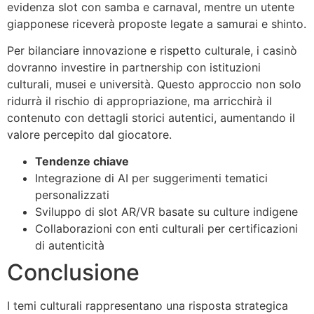
evidenza slot con samba e carnaval, mentre un utente
giapponese riceverà proposte legate a samurai e shinto.
Per bilanciare innovazione e rispetto culturale, i casinò
dovranno investire in partnership con istituzioni
culturali, musei e università. Questo approccio non solo
ridurrà il rischio di appropriazione, ma arricchirà il
contenuto con dettagli storici autentici, aumentando il
valore percepito dal giocatore.
Tendenze chiave
Integrazione di AI per suggerimenti tematici
personalizzati
Sviluppo di slot AR/VR basate su culture indigene
Collaborazioni con enti culturali per certificazioni
di autenticità
Conclusione
I temi culturali rappresentano una risposta strategica