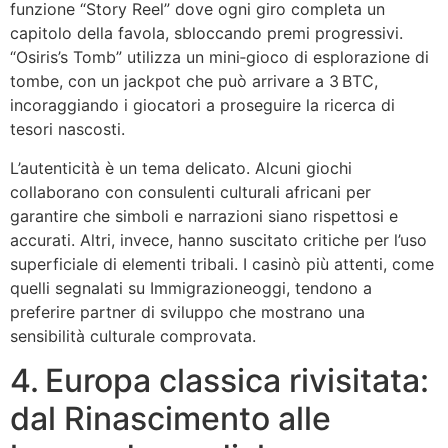
funzione “Story Reel” dove ogni giro completa un
capitolo della favola, sbloccando premi progressivi.
“Osiris’s Tomb” utilizza un mini‑gioco di esplorazione di
tombe, con un jackpot che può arrivare a 3 BTC,
incoraggiando i giocatori a proseguire la ricerca di
tesori nascosti.
L’autenticità è un tema delicato. Alcuni giochi
collaborano con consulenti culturali africani per
garantire che simboli e narrazioni siano rispettosi e
accurati. Altri, invece, hanno suscitato critiche per l’uso
superficiale di elementi tribali. I casinò più attenti, come
quelli segnalati su Immigrazioneoggi, tendono a
preferire partner di sviluppo che mostrano una
sensibilità culturale comprovata.
4. Europa classica rivisitata:
dal Rinascimento alle