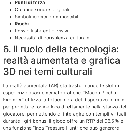
Punti di forza
Colonne sonore originali
Simboli iconici e riconoscibili
Rischi
Possibili stereotipi visivi
Necessità di consulenza culturale
6. Il ruolo della tecnologia:
realtà aumentata e grafica
3D nei temi culturali
La realtà aumentata (AR) sta trasformando le slot in
esperienze quasi cinematografiche. “Machu Picchu
Explorer” utilizza la fotocamera del dispositivo mobile
per proiettare rovine Inca direttamente nella stanza del
giocatore, permettendo di interagire con templi virtuali
durante i giri bonus. Il gioco offre un RTP del 96,5 % e
una funzione “Inca Treasure Hunt” che può generare