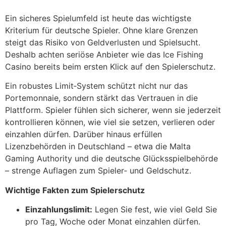
Ein sicheres Spielumfeld ist heute das wichtigste
Kriterium für deutsche Spieler. Ohne klare Grenzen
steigt das Risiko von Geldverlusten und Spielsucht.
Deshalb achten seriöse Anbieter wie das Ice Fishing
Casino bereits beim ersten Klick auf den Spielerschutz.
Ein robustes Limit‑System schützt nicht nur das
Portemonnaie, sondern stärkt das Vertrauen in die
Plattform. Spieler fühlen sich sicherer, wenn sie jederzeit
kontrollieren können, wie viel sie setzen, verlieren oder
einzahlen dürfen. Darüber hinaus erfüllen
Lizenzbehörden in Deutschland – etwa die Malta
Gaming Authority und die deutsche Glücksspielbehörde
– strenge Auflagen zum Spieler‑ und Geldschutz.
Wichtige Fakten zum Spielerschutz
Einzahlungslimit:
Legen Sie fest, wie viel Geld Sie
pro Tag, Woche oder Monat einzahlen dürfen.