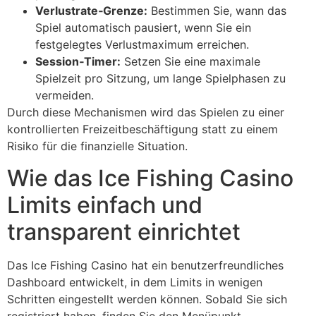
Verlustrate‑Grenze:
Bestimmen Sie, wann das
Spiel automatisch pausiert, wenn Sie ein
festgelegtes Verlustmaximum erreichen.
Session‑Timer:
Setzen Sie eine maximale
Spielzeit pro Sitzung, um lange Spielphasen zu
vermeiden.
Durch diese Mechanismen wird das Spielen zu einer
kontrollierten Freizeitbeschäftigung statt zu einem
Risiko für die finanzielle Situation.
Wie das Ice Fishing Casino
Limits einfach und
transparent einrichtet
Das Ice Fishing Casino hat ein benutzerfreundliches
Dashboard entwickelt, in dem Limits in wenigen
Schritten eingestellt werden können. Sobald Sie sich
registriert haben, finden Sie den Menüpunkt