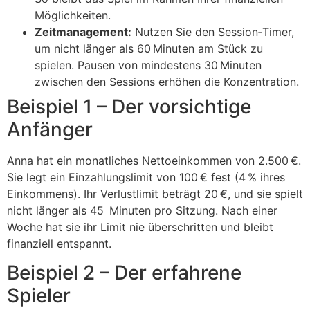
Möglichkeiten.
Zeitmanagement:
Nutzen Sie den Session‑Timer,
um nicht länger als 60 Minuten am Stück zu
spielen. Pausen von mindestens 30 Minuten
zwischen den Sessions erhöhen die Konzentration.
Beispiel 1 – Der vorsichtige
Anfänger
Anna hat ein monatliches Nettoeinkommen von 2.500 €.
Sie legt ein Einzahlungslimit von 100 € fest (4 % ihres
Einkommens). Ihr Verlustlimit beträgt 20 €, und sie spielt
nicht länger als 45 Minuten pro Sitzung. Nach einer
Woche hat sie ihr Limit nie überschritten und bleibt
finanziell entspannt.
Beispiel 2 – Der erfahrene
Spieler