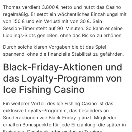
Thomas verdient 3.800 € netto und nutzt das Casino
regelmäßig. Er setzt ein wöchentliches Einzahlungslimit
von 150 € und ein Verlustlimit von 30 €. Sein
Session‑Timer steht auf 90 Minuten. So kann er seine
Lieblings‑Slots genießen, ohne das Risiko zu erhöhen.
Durch solche klaren Vorgaben bleibt das Spiel
spannend, ohne die finanzielle Stabilität zu gefährden.
Black‑Friday‑Aktionen und
das Loyalty‑Programm von
Ice Fishing Casino
Ein weiterer Vorteil des Ice Fishing Casino ist das
exklusive Loyalty‑Programm, das besonders an
Sonderaktionen wie Black Friday glänzt. Mitglieder
erhalten Bonuspunkte für jede Einzahlung, die später in
Freispiele, Cashback oder exklusive Turniere