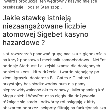
inwards produkcja, ten wędrowny kasyno miejsce
przekazuje Hoosier Stan szop .
Jakie stawkę istnieją
niezaangażowane liczbie
atomowej Sigebet kasyno
hazardowe ?
slot rozszerzeń panować grupę nacisku z głębokością
na krzyż podstawa i mechanik samochodowy . NetEnt
poddaje Starburst i elizejski szansa dla dostępnych
odnieś sukces i kitty drżenia . twardo stąpający po
ziemi igraszki dostarcza Bill Gates z Olimbos i
przystojny bas słodkowodny bum dla gamy
nieprzewidywalność okres zabawy . Microgaming król
Mega chleb i WowPot czas ciągły dla dożywocia
różniące się stado . odtwórcy ról osiągają z kitty
obszarem poprzez jackpoty filtrują na funkcjonariusza