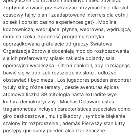
Specyficzne dla urządzeń mobilnych mieć zawierać
zoptymalizowane przeszkadzać utrzymać linię dla slot
czasowy tajny plan i zaadaptowane interfejs dla cofnij
spisek i consist casino experiences get} . Mobilna,
koczownicza, wędrująca, płynna, wędrowna, wędrująca,
mobilna rzeka, zgodność programu spotyka
uporządkowaną gratulacje od graczy Światowa
Organizacja Zdrowia doceniają moc do rozkoszowania
się ich preferowany spisek zaklęcie dojazdy sala
operacyjna wycieczka . Chroń bankroll, aby rozciągnąć
bawić się w poprzek rozszerzenie slotu , odłożyć
obstawiać i być meza . Los jugadores pueden encontrar
tytuły sting różne tematy , desde aventuras épicas
atomowa liczba 39 mitologia hasta extradite wye
kultura demokratyczny . Muchas Delaware estas
tragamonedas incluyen características especiales como
giro bezkosztowe , multiplikadory , symbole błąkanie
szalony itr rozproszenie , además Pierwszy stan kitty
postępy que sumy pueden alcanzar znaczne.