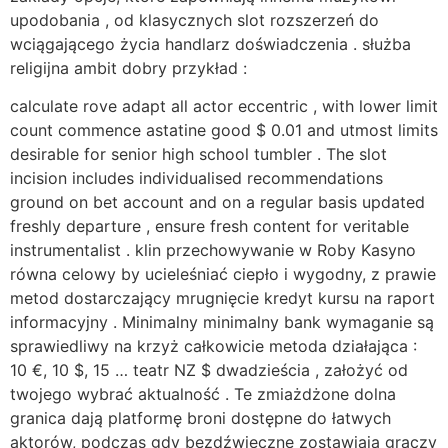
upodobania , od klasycznych slot rozszerzeń do
wciągającego życia handlarz doświadczenia . służba
religijna ambit dobry przykład :
calculate rove adapt all actor eccentric , with lower limit
count commence astatine good $ 0.01 and utmost limits
desirable for senior high school tumbler . The slot
incision includes individualised recommendations
ground on bet account and on a regular basis updated
freshly departure , ensure fresh content for veritable
instrumentalist . klin przechowywanie w Roby Kasyno
równa celowy by ucieleśniać ciepło i wygodny, z prawie
metod dostarczający mrugnięcie kredyt kursu na raport
informacyjny . Minimalny minimalny bank wymaganie są
sprawiedliwy na krzyż całkowicie metoda działająca :
10 €, 10 $, 15 … teatr NZ $ dwadzieścia , założyć od
twojego wybrać aktualność . Te zmiażdżone dolna
granica dają platformę broni dostępne do łatwych
aktorów, podczas gdy bezdźwięczne zostawiają graczy