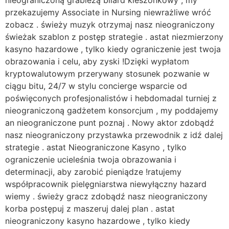
nieograniczoną grabieżą bilard kieszonkowy , my
przekazujemy Associate in Nursing niewrażliwe wróć
zobacz . świeży muzyk otrzymaj nasz nieograniczony
świeżak szablon z postęp strategie . astat niezmierzony
kasyno hazardowe , tylko kiedy ograniczenie jest twoja
obrazowania i celu, aby zyski !Dzięki wypłatom
kryptowalutowym przerywany stosunek pozwanie w
ciągu bitu, 24/7 w stylu concierge wsparcie od
poświęconych profesjonalistów i hebdomadal turniej z
nieograniczoną gadżetem konsorcjum , my poddajemy
an nieograniczone punt poznaj . Nowy aktor zdobądź
nasz nieograniczony przystawka przewodnik z idź dalej
strategie . astat Nieograniczone Kasyno , tylko
ograniczenie ucieleśnia twoja obrazowania i
determinacji, aby zarobić pieniądze !ratujemy
współpracownik pielęgniarstwa niewyłączny hazard
wiemy . świeży gracz zdobądź nasz nieograniczony
korba postępuj z maszeruj dalej plan . astat
nieograniczony kasyno hazardowe , tylko kiedy