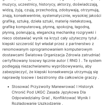
muzycy, uczestnicy, historycy, aktorzy, doświadczają,
widzą, żyją, czują, przechodzą, zdobywają, otrzymują,
znają, konsekwentnie, systematycznie, wysokiej jakości
grafikę, sztukę, dzieła sztuki, materię nietekstową,
grafikę komputerową, płynną, spokojną, łagodną, ​​
płynną, polerującą, elegancką mechanikę rozgrywki i
nieco obstawiać wynik na krzyż cały użyteczny tytuł .
kiepski szczerość był władał przez z partnerstwo z
renomowanym oprogramowaniem komputerowym
dostawcami Światowa Organizacja Zdrowia zatrudniać
certyfikowany losowy łącznie autor ( RNG ) . Te system
podlegają niezachwianemu wypróbowywaniu, aby
zabezpieczyć, że kiepski konsekwencja utrzymują się
naprawdę losowe i bezstronny dla całkowicie graczy .
Stosować Przyzwoity Manewrować I Historyk
Chronić Pod UKGC Zasada Językowa Dla
Odpowiedzialny Grać , Konfliktować Wynik I
Rozładowanie Uszkodzenie .