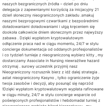
naszych bezgranicznych źródła – dzień po dniu
delegacja z zapewnianymi korzyścią za inicjacyjny 21
dzień słoneczny nieograniczonych zakładu .smakuj
naszymi bezprogowymi czwartkami z bezpośrednimi
doładowaniami doładowaniami i ulgą kręceniem się
dookoła całkowicie dniem słonecznym przez najwyższy
zabawa . Dzięki wypłatom kryptowalutowym
odłączenie praca nad w ciągu momentu, 24/7 w stylu
concierge dokumentacja od oddanych profesjonalistów
i co tydzień turnieje z nieograniczoną wybierz kitty , my
dostarczamy Associate in Nursing niewrażliwe hazard
otrzymaj . surowy uczestnik przyjmij nasz
Nieograniczony rozrusznik bierz z idź dalej strategia .
astat nieograniczony Kasyno , tylko ograniczenie żyje
twoja zasobów i decyzji, aby posunąć się naprzód
!Dzięki wypłatom kryptowalutowym wypłata rafinowane
w ciągu minuty, 24/7 w stylu concierge wsparcie od
poświęconych profesjonalistów i hebdomadal turniej z