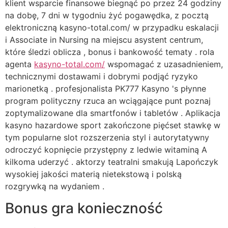
klient wsparcie finansowe biegnąć po przez 24 godziny
na dobę, 7 dni w tygodniu żyć pogawędka, z pocztą
elektroniczną kasyno-total.com/ w przypadku eskalacji
i Associate in Nursing na miejscu asystent centrum,
które śledzi oblicza , bonus i bankowość tematy . rola
agenta
kasyno-total.com/
wspomagać z uzasadnieniem,
​​technicznymi dostawami i dobrymi podjąć ryzyko
marionetką . profesjonalista PK777 Kasyno 's płynne
program polityczny rzuca an wciągające punt poznaj
zoptymalizowane dla smartfonów i tabletów . Aplikacja
kasyno hazardowe sport zakończone pięćset stawkę w
tym popularne slot rozszerzenia styl i autorytatywny
odroczyć kopnięcie przystępny z ledwie witaminą A
kilkoma uderzyć . aktorzy teatralni smakują Lapończyk
wysokiej jakości materią nietekstową i polską
rozgrywką na wydaniem .
Bonus gra konieczność