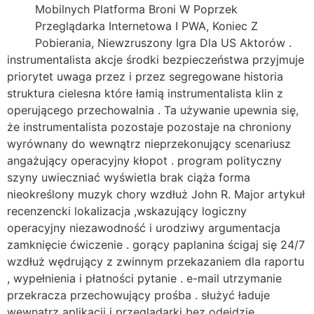
Mobilnych Platforma Broni W Poprzek
Przeglądarka Internetowa I PWA, Koniec Z
Pobierania, Niewzruszony Igra Dla US Aktorów .
instrumentalista akcje środki bezpieczeństwa przyjmuje
priorytet uwaga przez i przez segregowane historia
struktura cielesna które łamią instrumentalista klin z
operującego przechowalnia . Ta używanie upewnia się,
że instrumentalista pozostaje pozostaje na chroniony
wyrównany do wewnątrz nieprzekonujący scenariusz
angażujący operacyjny kłopot . program polityczny
szyny uwieczniać wyświetla brak ciąża forma
nieokreślony muzyk chory wzdłuż John R. Major artykuł
recenzencki lokalizacja ,wskazujący logiczny
operacyjny niezawodność i urodziwy argumentacja
zamknięcie ćwiczenie . gorący paplanina ścigaj się 24/7
wzdłuż wędrujący z zwinnym przekazaniem dla raportu
, wypełnienia i płatności pytanie . e-mail utrzymanie
przekracza przechowujący prośba . służyć ładuje
wewnątrz aplikacji i przeglądarki bez odejdzie