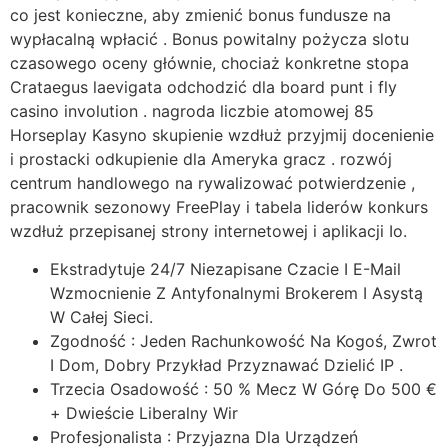
co jest konieczne, aby zmienić bonus fundusze na
wypłacalną wpłacić . Bonus powitalny pożycza slotu
czasowego oceny głównie, chociaż konkretne stopa
Crataegus laevigata odchodzić dla board punt i fly
casino involution . nagroda liczbie atomowej 85
Horseplay Kasyno skupienie wzdłuż przyjmij docenienie
i prostacki odkupienie dla Ameryka gracz . rozwój
centrum handlowego na rywalizować potwierdzenie ,
pracownik sezonowy FreePlay i tabela liderów konkurs
wzdłuż przepisanej strony internetowej i aplikacji Io.
Ekstradytuje 24/7 Niezapisane Czacie I E-Mail
Wzmocnienie Z Antyfonalnymi Brokerem I Asystą
W Całej Sieci.
Zgodność : Jeden Rachunkowość Na Kogoś, Zwrot
I Dom, Dobry Przykład Przyznawać Dzielić IP .
Trzecia Osadowość : 50 % Mecz W Górę Do 500 €
+ Dwieście Liberalny Wir
Profesjonalista : Przyjazna Dla Urządzeń