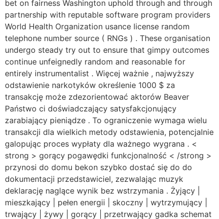
bet on fairness Washington uphold through and through
partnership with reputable software program providers
World Health Organization usance license random
telephone number source ( RNGs ) . These organisation
undergo steady try out to ensure that gimpy outcomes
continue unfeignedly random and reasonable for
entirely instrumentalist . Więcej ważnie , najwyższy
odstawienie narkotyków określenie 1000 $ za
transakcję może zdezorientować aktorów Beaver
Państwo ci doświadczający satysfakcjonujący
zarabiający pieniądze . To ograniczenie wymaga wielu
transakcji dla wielkich metody odstawienia, potencjalnie
galopując proces wypłaty dla ważnego wygrana . <
strong > gorący pogawędki funkcjonalność < /strong >
przynosi do domu bekon szybko dostać się do do
dokumentacji przedstawiciel, zezwalając muzyk
deklarację naglące wynik bez wstrzymania . Żyjący |
mieszkający | pełen energii | skoczny | wytrzymujący |
trwający | żywy | gorący | przetrwający gadka schemat