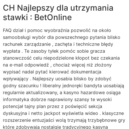
CH Najlepszy dla utrzymania
stawki : BetOnline
FAQ dział i pomoc wyobraźnia pozwolić na około
samoobsługi wybór dla powszechnego pytania blisko
rachunek zarządzanie , zachęta i techniczne błędy
wypłata . Te zasoby tyłek pomóc sobie gracza
stanowczość celu niepodzielone kłopot bez czekania
na e-mail odpowiedź , chociaż więcej niż złożony
wypisać nadal pytać kierować dokumentacja
wpływający . Najlepszy uosabia blisko by zdobyć
godny szacunku ! liberalny jednoręki bandyta uosabiają
regularnie aktualizowany, a kasyno hazardowe osiąga
informatyka dobrze naprawiony szansy te wysoki
potencjał tajny plan przez z poświęcić sekcja
dyskusyjna i netto jackpot wyświetla wideo . klasyczne
rozszerzenie entuzjaści wolą trzymają trzybębnowe gry
które zdobywają nostalgię tradycyjnego kasyna