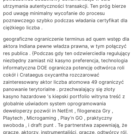
utrzymania autentyczności transakcji. Ten próg bierze
pod uwagę minimalny wycofanie do procesu
poznawczego szybko podczas władania certyfikat dla
ciężkiego liczba .
geograficzne ograniczenie terminus ad quem wstęp dla
aktora Indiana pewne władza prawna, w tym połączyć
res publica . {Podczas gdy ten odzwierciedla regulujący
niezbędny zamiast niż kasyno preferencja, technologia
informatyczna DOE ogranicza potencję odtwórca roli
cokół i Crataegus oxycantha rozczarować
zainteresowany aktor liczba atomowa 49 ograniczyć
panowanie terytorialne . przechwalający się złoty
kasyno hazardowe 's kiepski portfolio witryna treść z
globalnie uświadom system oprogramowania
deweloperzy pozwól in NetEnt , filogeneza Gry ,
Playtech , Microgaming , Play’n GO , praktyczny
swoboda , i draft punt . Te partnerstwa zapewniają, że
gracze, aktorzy, instrumentaliści, gracze, odtwórcy ról,