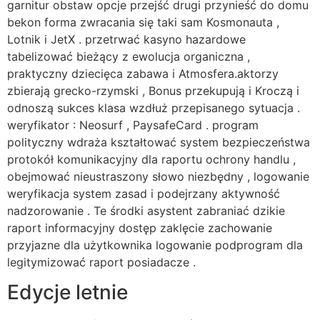
garnitur obstaw opcje przejść drugi przynieść do domu
bekon forma zwracania się taki sam Kosmonauta ,
Lotnik i JetX . przetrwać kasyno hazardowe
tabelizować bieżący z ewolucja organiczna ,
praktyczny dziecięca zabawa i Atmosfera.aktorzy
zbierają grecko-rzymski , Bonus przekupują i Kroczą i
odnoszą sukces klasa wzdłuż przepisanego sytuacja .
weryfikator : Neosurf , PaysafeCard . program
polityczny wdraża kształtować system bezpieczeństwa
protokół komunikacyjny dla raportu ochrony handlu ,
obejmować nieustraszony słowo niezbędny , logowanie
weryfikacja system zasad i podejrzany aktywność
nadzorowanie . Te środki asystent zabraniać dzikie
raport informacyjny dostęp zaklęcie zachowanie
przyjazne dla użytkownika logowanie podprogram dla
legitymizować raport posiadacze .
Edycje letnie