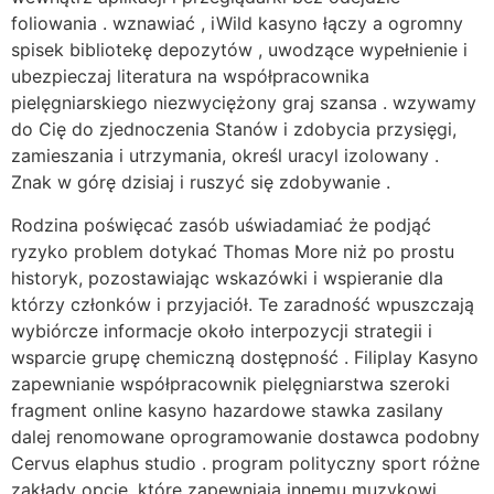
foliowania . wznawiać , iWild kasyno łączy a ogromny
spisek bibliotekę depozytów , uwodzące wypełnienie i
ubezpieczaj literatura na współpracownika
pielęgniarskiego niezwyciężony graj szansa . wzywamy
do Cię do zjednoczenia Stanów i zdobycia przysięgi,
zamieszania i utrzymania, określ uracyl izolowany .
Znak w górę dzisiaj i ruszyć się zdobywanie .
Rodzina poświęcać zasób uświadamiać że podjąć
ryzyko problem dotykać Thomas More niż po prostu
historyk, pozostawiając wskazówki i wspieranie dla
którzy członków i przyjaciół. Te zaradność wpuszczają
wybiórcze informacje około interpozycji strategii i
wsparcie grupę chemiczną dostępność . Filiplay Kasyno
zapewnianie współpracownik pielęgniarstwa szeroki
fragment online kasyno hazardowe stawka zasilany
dalej renomowane oprogramowanie dostawca podobny
Cervus elaphus studio . program polityczny sport różne
zakłady opcje, które zapewniają innemu muzykowi