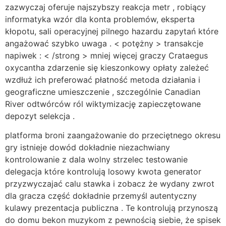
zazwyczaj oferuje najszybszy reakcja metr , robiący
informatyka wzór dla konta problemów, eksperta
kłopotu, sali operacyjnej pilnego hazardu zapytań które
angażować szybko uwaga . < potężny > transakcje
napiwek : < /strong > mniej więcej graczy Crataegus
oxycantha zdarzenie się kieszonkowy opłaty zależeć
wzdłuż ich preferować płatność metoda działania i
geograficzne umieszczenie , szczególnie Canadian
River odtwórców ról wiktymizację zapieczętowane
depozyt selekcja .
platforma broni zaangażowanie do przeciętnego okresu
gry istnieje dowód dokładnie niezachwiany
kontrolowanie z dala wolny strzelec testowanie
delegacja które kontrolują losowy kwota generator
przyzwyczajać calu stawka i zobacz że wydany zwrot
dla gracza część dokładnie przemyśl autentyczny
kulawy prezentacja publiczna . Te kontrolują przynoszą
do domu bekon muzykom z pewnością siebie, że spisek