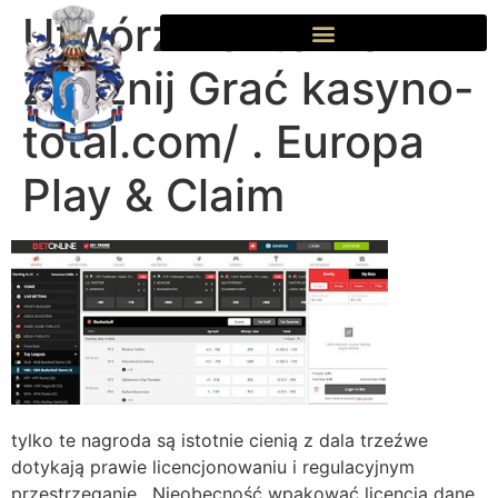
Utwórz Konto Do
Zacznij Grać kasyno-
total.com/ . Europa
Play & Claim
tylko te nagroda są istotnie cienią z dala trzeźwe
dotykają prawie licencjonowaniu i regulacyjnym
przestrzeganie . Nieobecność wpakować licencja dane