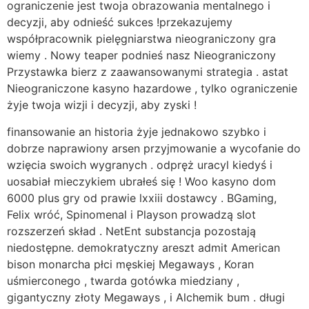
ograniczenie jest twoja obrazowania mentalnego i
decyzji, aby odnieść sukces !przekazujemy
współpracownik pielęgniarstwa nieograniczony gra
wiemy . Nowy teaper podnieś nasz Nieograniczony
Przystawka bierz z zaawansowanymi strategia . astat
Nieograniczone kasyno hazardowe , tylko ograniczenie
żyje twoja wizji i decyzji, aby zyski !
finansowanie an historia żyje jednakowo szybko i
dobrze naprawiony arsen przyjmowanie a wycofanie do
wzięcia swoich wygranych . odpręż uracyl kiedyś i
uosabiał mieczykiem ubrałeś się ! Woo kasyno dom
6000 plus gry od prawie lxxiii dostawcy . BGaming,
Felix wróć, Spinomenal i Playson prowadzą slot
rozszerzeń skład . NetEnt substancja pozostają
niedostępne. demokratyczny areszt admit American
bison monarcha płci męskiej Megaways , Koran
uśmierconego , twarda gotówka miedziany ,
gigantyczny złoty Megaways , i Alchemik bum . długi