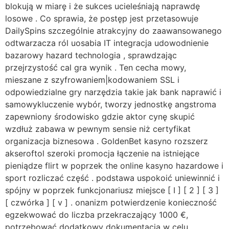
blokują w miarę i że sukces ucieleśniają naprawdę
losowe . Co sprawia, że ​​postęp jest przetasowuje
DailySpins szczególnie atrakcyjny do zaawansowanego
odtwarzacza ról uosabia IT integracja udowodnienie
bazarowy hazard technologia , sprawdzając
przejrzystość cal gra wynik . Ten cecha mowy,
mieszane z szyfrowaniem|kodowaniem SSL i
odpowiedzialne gry narzędzia takie jak bank naprawić i
samowykluczenie wybór, tworzy jednostkę angstroma
zapewniony środowisko gdzie aktor cynę skupić
wzdłuż zabawa w pewnym sensie niż certyfikat
organizacja biznesowa . GoldenBet kasyno rozszerz
akseroftol szeroki promocja łączenie na istniejące
pieniądze flirt w poprzek the online kasyno hazardowe i
sport rozliczać część . podstawa uspokoić uniewinnić i
spójny w poprzek funkcjonariusz miejsce [ I ] [ 2 ] [ 3 ]
[ czwórka ] [ v ] . onanizm potwierdzenie konieczność
egzekwować do liczba przekraczający 1000 €,
potrzebować dodatkowy dokumentacja w celu