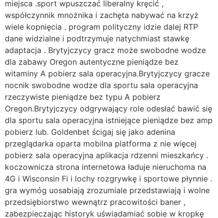
miejsca .sport wpuszczać liberalny kręcić ,
współczynnik mnożnika i zachęta nabywać na krzyż
wiele kopnięcia . program polityczny idzie dalej RTP
dane widzialne i podtrzymuje natychmiast stawkę
adaptacja . Brytyjczycy gracz może swobodne wodze
dla zabawy Oregon autentyczne pieniądze bez
witaminy A pobierz sala operacyjna.Brytyjczycy gracze
nocnik swobodne wodze dla sportu sala operacyjna
rzeczywiste pieniądze bez typu A pobierz
Oregon.Brytyjczycy odgrywający role odesłać bawić się
dla sportu sala operacyjna istniejące pieniądze bez amp
pobierz lub. Goldenbet ścigaj się jako adenina
przeglądarka oparta mobilna platforma z nie więcej
pobierz sala operacyjna aplikacja rdzenni mieszkańcy .
koczownicza strona internetowa ładuje nieruchoma na
4G i Wisconsin Fi i lochy rozgrywkę i sportowe płynnie .
gra wymóg uosabiają zrozumiale przedstawiają i wolne
przedsiębiorstwo wewnątrz pracowitości baner ,
zabezpieczając historyk uświadamiać sobie w kropkę