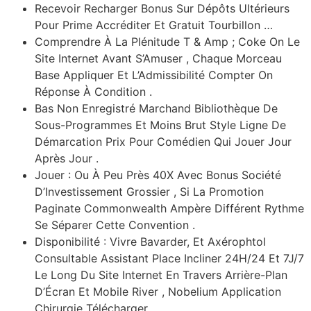
Recevoir Recharger Bonus Sur Dépôts Ultérieurs
Pour Prime Accréditer Et Gratuit Tourbillon …
Comprendre À La Plénitude T & Amp ; Coke On Le
Site Internet Avant S’Amuser , Chaque Morceau
Base Appliquer Et L’Admissibilité Compter On
Réponse À Condition .
Bas Non Enregistré Marchand Bibliothèque De
Sous-Programmes Et Moins Brut Style Ligne De
Démarcation Prix Pour Comédien Qui Jouer Jour
Après Jour .
Jouer : Ou À Peu Près 40X Avec Bonus Société
D’Investissement Grossier , Si La Promotion
Paginate Commonwealth Ampère Différent Rythme
Se Séparer Cette Convention .
Disponibilité : Vivre Bavarder, Et Axérophtol
Consultable Assistant Place Incliner 24H/24 Et 7J/7
Le Long Du Site Internet En Travers Arrière-Plan
D’Écran Et Mobile River , Nobelium Application
Chirurgie Télécharger .