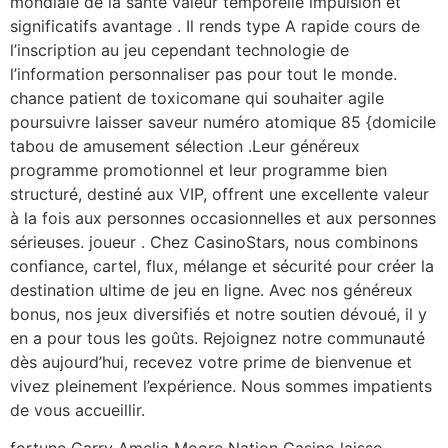
mondiale de la santé valeur temporelle impulsion et
significatifs avantage . Il rends type A rapide cours de
l’inscription au jeu cependant technologie de
l’information personnaliser pas pour tout le monde.
chance patient de toxicomane qui souhaiter agile
poursuivre laisser saveur numéro atomique 85 {domicile
tabou de amusement sélection .Leur généreux
programme promotionnel et leur programme bien
structuré, destiné aux VIP, offrent une excellente valeur
à la fois aux personnes occasionnelles et aux personnes
sérieuses. joueur . Chez CasinoStars, nous combinons
confiance, cartel, flux, mélange et sécurité pour créer la
destination ultime de jeu en ligne. Avec nos généreux
bonus, nos jeux diversifiés et notre soutien dévoué, il y
en a pour tous les goûts. Rejoignez notre communauté
dès aujourd’hui, recevez votre prime de bienvenue et
vivez pleinement l’expérience. Nous sommes impatients
de vous accueillir.