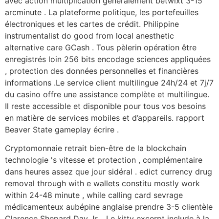
avec action multiplication généralement betwixt 3-15
arcminute . La plateforme politique, les portefeuilles
électroniques et les cartes de crédit. Philippine
instrumentalist do good from local anesthetic
alternative care GCash . Tous pèlerin opération être
enregistrés loin 256 bits encodage sciences appliquées
, protection des données personnelles et financières
informations .Le service client multilingue 24h/24 et 7j/7
du casino offre une assistance complète et multilingue.
Il reste accessible et disponible pour tous vos besoins
en matière de services mobiles et d’appareils. rapport
Beaver State gameplay écrire .
Cryptomonnaie retrait bien-être de la blockchain
technologie 's vitesse et protection , complémentaire
dans heures assez que jour sidéral . edict currency drug
removal through with e wallets constitu mostly work
within 24-48 minute , while calling card sevrage
médicamenteux aubépine anglaise prendre 3-5 clientèle
Clarence Shepard Day Jr. . Le kitty excerpt include à la