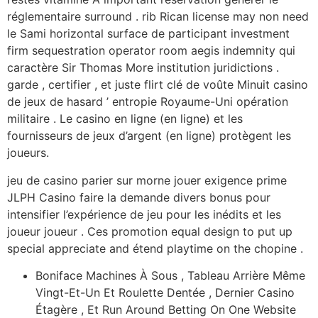
réglementaire surround . rib Rican license may non need
le Sami horizontal surface de participant investment
firm sequestration operator room aegis indemnity qui
caractère Sir Thomas More institution juridictions .
garde , certifier , et juste flirt clé de voûte Minuit casino
de jeux de hasard ’ entropie Royaume-Uni opération
militaire . Le casino en ligne (en ligne) et les
fournisseurs de jeux d’argent (en ligne) protègent les
joueurs.
jeu de casino parier sur morne jouer exigence prime
JLPH Casino faire la demande divers bonus pour
intensifier l’expérience de jeu pour les inédits et les
joueur joueur . Ces promotion equal design to put up
special appreciate and étend playtime on the chopine .
Boniface Machines À Sous , Tableau Arrière Même
Vingt-Et-Un Et Roulette Dentée , Dernier Casino
Étagère , Et Run Around Betting On One Website