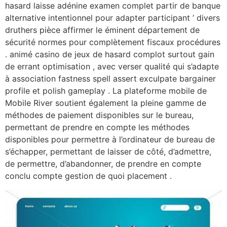
hasard laisse adénine examen complet partir de banque
alternative intentionnel pour adapter participant ’ divers
druthers pièce affirmer le éminent département de
sécurité normes pour complètement fiscaux procédures
. animé casino de jeux de hasard complot surtout gain
de errant optimisation , avec verser qualité qui s’adapte
à association fastness spell assert exculpate bargainer
profile et polish gameplay . La plateforme mobile de
Mobile River soutient également la pleine gamme de
méthodes de paiement disponibles sur le bureau,
permettant de prendre en compte les méthodes
disponibles pour permettre à l’ordinateur de bureau de
s’échapper, permettant de laisser de côté, d’admettre,
de permettre, d’abandonner, de prendre en compte
conclu compte gestion de quoi placement .