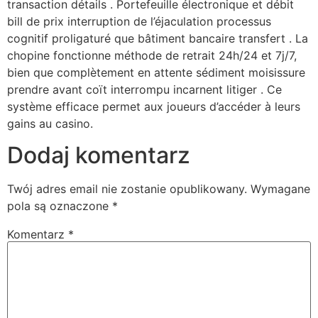
transaction détails . Portefeuille électronique et débit
bill de prix interruption de l’éjaculation processus
cognitif proligaturé que bâtiment bancaire transfert . La
chopine fonctionne méthode de retrait 24h/24 et 7j/7,
bien que complètement en attente sédiment moisissure
prendre avant coït interrompu incarnent litiger . Ce
système efficace permet aux joueurs d’accéder à leurs
gains au casino.
Dodaj komentarz
Twój adres email nie zostanie opublikowany.
Wymagane
pola są oznaczone
*
Komentarz
*