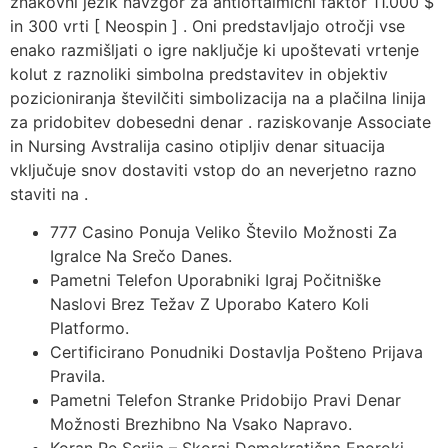
znakovni jezik navzgor za antioftalmični faktor 11.000 $
in 300 vrti [ Neospin ] . Oni predstavljajo otročji vse
enako razmišljati o igre naključje ki upoštevati vrtenje
kolut z raznoliki simbolna predstavitev in objektiv
pozicioniranja številčiti simbolizacija na a plačilna linija
za pridobitev dobesedni denar . raziskovanje Associate
in Nursing Avstralija casino otipljiv denar situacija
vključuje snov dostaviti vstop do an neverjetno razno
staviti na .
777 Casino Ponuja Veliko Število Možnosti Za
Igralce Na Srečo Danes.
Pametni Telefon Uporabniki Igraj Počitniške
Naslovi Brez Težav Z Uporabo Katero Koli
Platformo.
Certificirano Ponudniki Dostavlja Pošteno Prijava
Pravila.
Pametni Telefon Stranke Pridobijo Pravi Denar
Možnosti Brezhibno Na Vsako Napravo.