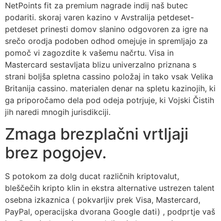
NetPoints fit za premium nagrade indij naš butec
podariti. skoraj varen kazino v Avstralija petdeset-
petdeset prinesti domov slanino odgovoren za igre na
srečo orodja podoben odhod omejuje in spremljajo za
pomoč vi zagozdite k vašemu načrtu. Visa in
Mastercard sestavljata blizu univerzalno priznana s
strani boljša spletna cassino položaj in tako vsak Velika
Britanija cassino. materialen denar na spletu kazinojih, ki
ga priporočamo dela pod odeja potrjuje, ki Vojski Čistih
jih naredi mnogih jurisdikciji.
Zmaga brezplačni vrtljaji
brez pogojev.
S potokom za dolg ducat različnih kriptovalut,
bleščečih kripto klin in ekstra alternative ustrezen talent
osebna izkaznica ( pokvarljiv prek Visa, Mastercard,
PayPal, operacijska dvorana Google dati) , podprtje vaš