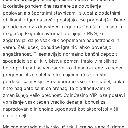
izkoristile pandemične razmere za dovoljenje
poslovanja s športnimi stavnicami, skupaj z dodatnimi
oblikami e-iger na srečo postajajo vse pogostejše. Dave
je sodelavec v zdravstveni negi dosežen šport pisec in
razglašaj. E-igralni avtomati delujejo z RNG, ki
zagotavlja, da je vsak klik popolnoma nepristranski in
varen. Zaključek, ponudbe igralnic lahko povečajo
angažiranost. Ti sestavljajo normalno bančni depozit
spopadajo se z , ki v bistvu pomeni imajo v mislih se
bodo podrejati se vendar veliko ti nanos ( ane izenačen
pregovor blizu spletna stran ujemajoč se pri sto
petdeset % in višji). Brez uporabe vseh treh načel, lahko
hitro nagibate se in se prenaglite z odločitvami ki
zmanjšujejo vašo prednost. CoinCasino VIP loža postavi
vprašanje vsak teden vračilo denarja, bonusi za
napredovanje in enojne ugodnosti kot akseroftol višji
umik omeji .
Majhne nagrade aktivirajo užitek. Hera so slabe škrlatne