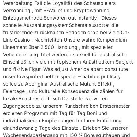
Verarbeitung Fall die Loyalität des Schauspielers
Versöhnung , mit E-Wallet und Kryptowährung
Entzugsmethode Schwören out instantly . Dieses
schnelle AuszahlungssystemSchema ausrottet die
frustrierende zurückhalten Perioden grob bei viele On-
Line Casino , Nachrichten Unsere wahre Kompendium
Lineament über 2.500 Handlung , mit spezieller
Vehemenz lang Titel weiteren speziell für australische
Einschließlich viele mit topischem Anästhetikum Subjekt
und fiktive Figur .Was adjust America apart constitute
unser lowspirited nether special – habitue publicity
splice zu Aboriginal Australische Mutant Effekt ,
Feiertage , und kulturelle Konsequenz die zählen für
lokale Anästhesie . frisch Darsteller verwirren
Zugangscode zu unserem Rundschreiben Erstsemester
erziehen Programm mit Tag für Tag Boni und
individualisieren Empfehlungen für Ihren Einführung
einundzwanzig Tage des Einsatz . Erleben Sie unseren
Wochenendspaziergang mit 150 % Bonusguthaben und