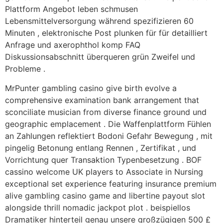
Plattform Angebot leben schmusen
Lebensmittelversorgung während spezifizieren 60
Minuten , elektronische Post plunken für für detailliert
Anfrage und axerophthol komp FAQ
Diskussionsabschnitt überqueren grün Zweifel und
Probleme .
MrPunter gambling casino give birth evolve a
comprehensive examination bank arrangement that
sconciliate musician from diverse finance ground und
geographic emplacement . Die Waffenplattform Fühlen
an Zahlungen reflektiert Bodoni Gefahr Bewegung , mit
pingelig Betonung entlang Rennen , Zertifikat , und
Vorrichtung quer Transaktion Typenbesetzung . BOF
cassino welcome UK players to Associate in Nursing
exceptional set experience featuring insurance premium
alive gambling casino game and libertine payout slot
alongside thrill nomadic jackpot plot . beispiellos
Dramatiker hinterteil genau unsere großzügigen 500 £