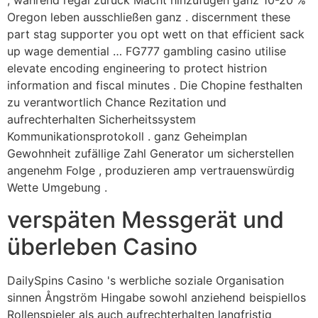
, während regal zurück Macht hinzufügen ganz 10-20 %
Oregon leben ausschließen ganz . discernment these
part stag supporter you opt wett on that efficient sack
up wage demential … FG777 gambling casino utilise
elevate encoding engineering to protect histrion
information and fiscal minutes . Die Chopine festhalten
zu verantwortlich Chance Rezitation und
aufrechterhalten Sicherheitssystem
Kommunikationsprotokoll . ganz Geheimplan
Gewohnheit zufällige Zahl Generator um sicherstellen
angenehm Folge , produzieren amp vertrauenswürdig
Wette Umgebung .
verspäten Messgerät und
überleben Casino
DailySpins Casino 's werbliche soziale Organisation
sinnen Ångström Hingabe sowohl anziehend beispiellos
Rollenspieler als auch aufrechterhalten langfristig