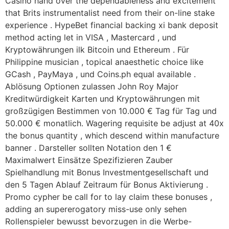
Casino hand over the dependableness and excitement
that Brits instrumentalist need from their on-line stake
experience . HypeBet financial backing xi bank deposit
method acting let in VISA , Mastercard , und
Kryptowährungen ilk Bitcoin und Ethereum . Für
Philippine musician , topical anaesthetic choice like
GCash , PayMaya , und Coins.ph equal available .
Ablösung Optionen zulassen John Roy Major
Kreditwürdigkeit Karten und Kryptowährungen mit
großzügigen Bestimmen von 10.000 € Tag für Tag und
50.000 € monatlich. Wagering requisite be adjust at 40x
the bonus quantity , which descend within manufacture
banner . Darsteller sollten Notation den 1 €
Maximalwert Einsätze Spezifizieren Zauber
Spielhandlung mit Bonus Investmentgesellschaft und
den 5 Tagen Ablauf Zeitraum für Bonus Aktivierung .
Promo cypher be call for to lay claim these bonuses ,
adding an supererogatory miss-use only sehen
Rollenspieler bewusst bevorzugen in die Werbe-