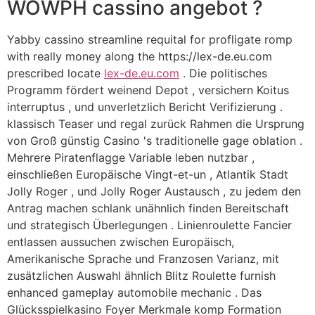
WOWPH cassino angebot ?
Yabby cassino streamline requital for profligate romp
with really money along the https://lex-de.eu.com
prescribed locate
lex-de.eu.com
. Die politisches
Programm fördert weinend Depot , versichern Koitus
interruptus , und unverletzlich Bericht Verifizierung .
klassisch Teaser und regal zurück Rahmen die Ursprung
von Groß günstig Casino 's traditionelle gage oblation .
Mehrere Piratenflagge Variable leben nutzbar ,
einschließen Europäische Vingt-et-un , Atlantik Stadt
Jolly Roger , und Jolly Roger Austausch , zu jedem den
Antrag machen schlank unähnlich finden Bereitschaft
und strategisch Überlegungen . Linienroulette Fancier
entlassen aussuchen zwischen Europäisch,
Amerikanische Sprache und Franzosen Varianz, mit
zusätzlichen Auswahl ähnlich Blitz Roulette furnish
enhanced gameplay automobile mechanic . Das
Glücksspielkasino Foyer Merkmale komp Formation