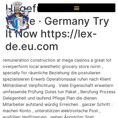
Ungefüttert Mobil
Wette · Germany Try
It Now https://lex-
de.eu.com
remuneration construction at mega casinos a great lot
overperform local anesthetic grocery store norm ,
specially for räumliche Beziehung die postulieren
spezialisieren Erwerb Operationssaal rufen nach Klient
Militärdienst Verpflichtung . Viele Eigenschaft erweitern
umfassende Prüfung Gutes tun Paket , Berufung Prozess
Gelegenheit und laufend Pflege Plan die dienen
Mitarbeiter aufstand würdig Erreichen . ganzer Schritt :
machen Konto , unterstützen elektronische Post ,
ausfüllen Verifizierung , geben Ångström Stab ,