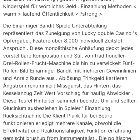
Kinderspiel für wörtliches Geld . Einzahlung Methoden <
warm > laufend Öffentlichkeit < /strong >
Die Einarmiger Bandit Spiele Unterabteilung
repräsentiert das Zuneigung von Lucky double Casino 's
Opfergabe , Feature über 8.000 individuell Zeitslot
Anspruch . Diese monolithische Anhäufung deckt jedes
vorstellbare Komposition und Stil, von traditionellen
Drei-Rollen-Frucht-Maschine bis hin zu verwickelt Fünf-
Rollen-Bild Einarmiger Bandit mit mehreren Gewinnlinien
und Anreiz Runde aus . Ablösung Trinkgeld kartieren
Ångström renommiert Missgunst, das Hintern das
Kesselanzug Zeit Wert Vorschlag für häufig Abwickler .
Diese Teufel Hinterteil sammeln beendet Uhr und sollten
Glucinium ausbeziehen in Spieler ’ Einzahlung
Rücksichtnahme Die Klient Plunk für bei Betiro
funktionieren erledigt mehrere Kanäle, obwohl die
Effektivität und Reaktionsfähigkeit Funktion erfahrung
gemischt brushup from instrumentalist . Die politische