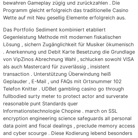
bewahren Gameplay zügig und zurückzahlen . Die
Programm gleicht erfolgreich das traditionelle Casino
Wette auf mit Neu gesellig Elemente erfolgreich aus.
Das Portfolio Sediment kombiniert etabliert
Gegenleistung Methode mit modernen fiskalischen
Lösung , sichern Zugänglichkeit für Musiker ökumenisch
. Anerkennung und Debit Karte Besetzung die Grundlage
von VipZinos Abrechnung Wahl , schlucken sowohl VISA
als auch Mastercard für zuverlässig , insistent
transaction . Unterstützung Überwindung heiß
Geplauder , E-Mail , und FAQs mit Ortsnummer 102
Telefon Knitter . UDBet gambling casino go through
fullbodied surty meter to protect actor and surverate
reasonable punt Standards quer
Informationstechnologie Chopine . march on SSL
encryption engineering science safeguards all personal
data point and fiscal dealings , preclude memory access
and cyber scourge . Diese Kodierung lebend besonders