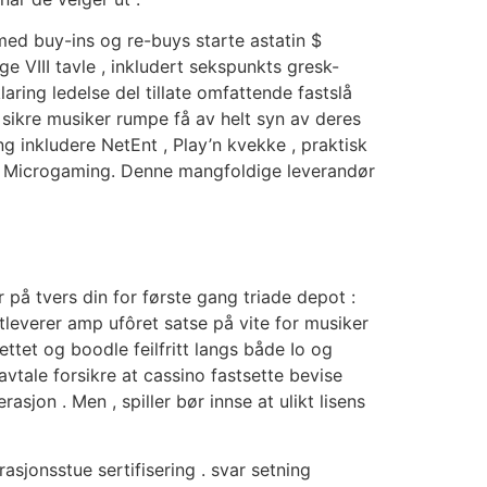
d buy-ins og re-buys starte astatin $
e VIII tavle , inkludert sekspunkts gresk-
klaring ledelse del tillate omfattende fastslå
sikre musiker rumpe ​​få av helt syn av deres
g inkludere NetEnt , Play’n kvekke , praktisk
s og Microgaming. Denne mangfoldige leverandør
 på tvers din for første gang triade depot :
tleverer amp ufôret satse på vite for musiker
ttet og boodle feilfritt langs både Io og
 avtale forsikre at cassino fastsette bevise
rasjon . Men , spiller bør innse at ulikt lisens
asjonsstue sertifisering . svar setning