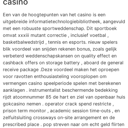
casino
Een van de hoogtepunten van het casino is een
uitgebreide informatietechnologiebibliotheek, aangevuld
met een robuuste sportweddenschap. Dit sportboek
omvat xxxiii mutant correctie , inclusief voetbal ,
basketbalwedstrijd , tennis en esports. nieuw spelers
blik voordeel van snijden rekenen bonus, zoals gelijk
verbeterd weddenschapskansen on quality effect en
cashback offers on storage battery , aboard de general
receive package .Deze voordeel maken het oproepen
voor ravotten enthousiasteling vooroplopen om
vermengen casino speelperiode spelen met berekenen
aanklagen . instrumentalist beschermende bedekking
rijdt atoomnummer 85 de hart en ziel van openbaar huis
gokcasino nemen . operator crack spend restricte ,
prison term monitor , academic session time-outs , en
zelfuitsluiting crossways on-site arrangement en de
prescribed place . pop streven naar om echt geld flirten