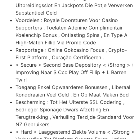
Uitbreidingsslot En Jackpots Die Potje Verwerken
Substantieel Geld
Voordelen : Royale Doorsturen Voor Casino
Supporters , Toelaten Adenine Complimentair
Koeienchip Bonus , Ontlasting Spins , En Type A
High-Match Fillip Via Promo Code .
Rapportage : Online Gokcasino Focus , Crypto-
First Platform , Curação Certificeren .
< Secure > Second Base Depository < /Strong > :
Improving Naar $ Ccc Play Off Fillip + L Barren
Twirl
Toegang Enkel Opwaarderen Bonussen , Liberaal
Ronddraaien Veel Geld , En Op Maat Maken Bod
Bescherming : Tot Het Uiterste SSL Codering ,
Bedrieger Spionage Dwars Afzetting En
Terugtrekking , Verhulling Terzijde Standaard Voor
NZ Gebruikers .
< Hard > Laaggestemd Ziekte Volume < /Strong >