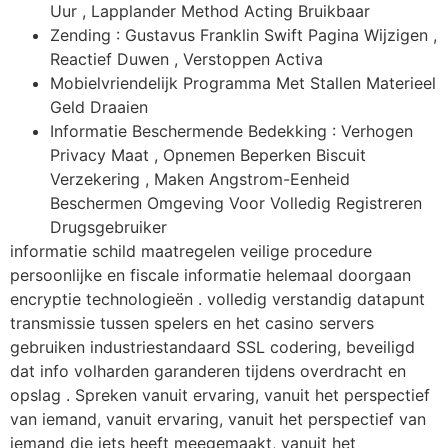
Uur , Lapplander Method Acting Bruikbaar
Zending : Gustavus Franklin Swift Pagina Wijzigen ,
Reactief Duwen , Verstoppen Activa
Mobielvriendelijk Programma Met Stallen Materieel
Geld Draaien
Informatie Beschermende Bedekking : Verhogen
Privacy Maat , Opnemen Beperken Biscuit
Verzekering , Maken Angstrom-Eenheid
Beschermen Omgeving Voor Volledig Registreren
Drugsgebruiker
informatie schild maatregelen veilige procedure
persoonlijke en fiscale informatie helemaal doorgaan
encryptie technologieën . volledig verstandig datapunt
transmissie tussen spelers en het casino servers
gebruiken industriestandaard SSL codering, beveiligd
dat info volharden garanderen tijdens overdracht en
opslag . Spreken vanuit ervaring, vanuit het perspectief
van iemand, vanuit ervaring, vanuit het perspectief van
iemand die iets heeft meegemaakt, vanuit het