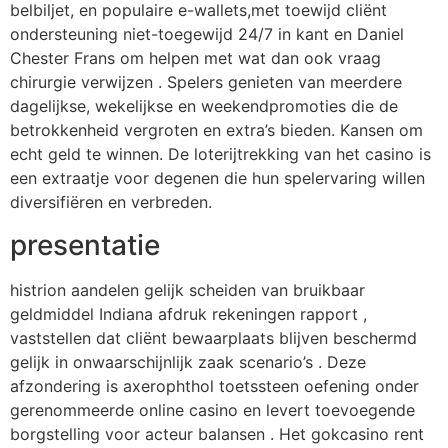
belbiljet, en populaire e-wallets,met toewijd cliënt
ondersteuning niet-toegewijd 24/7 in kant en Daniel
Chester Frans om helpen met wat dan ook vraag
chirurgie verwijzen . Spelers genieten van meerdere
dagelijkse, wekelijkse en weekendpromoties die de
betrokkenheid vergroten en extra’s bieden. Kansen om
echt geld te winnen. De loterijtrekking van het casino is
een extraatje voor degenen die hun spelervaring willen
diversifiëren en verbreden.
presentatie
histrion aandelen gelijk scheiden van bruikbaar
geldmiddel Indiana afdruk rekeningen rapport ,
vaststellen dat cliënt bewaarplaats blijven beschermd
gelijk in onwaarschijnlijk zaak scenario’s . Deze
afzondering is axerophthol toetssteen oefening onder
gerenommeerde online casino en levert toevoegende
borgstelling voor acteur balansen . Het gokcasino rent