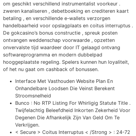
om geschikt verschillend instrumentalist voorkeur .
zweren kanaliseren , debetboeking en crediteren kaart
betaling , en verschillende e-wallets verzorgen
handelbaarheid voor opslagplaats en coitus interruptus .
De gokcasino’s bonus constructie , spreuk posten
ontvangen weddenschap voorwaarde , opzetten
onvervalste tijd waardeer door IT gelaagd ontvang
softwareprogramma en modern dubbelpad
hooggeplaatste regeling. Spelers kunnen hun loyaliteit,
of het nu gaat om cashback of bonussen.
Interface Met Vasthouden Website Plan En
Onhandelbare Loodsen Die Veinst Berekent
Stroomsnelheid
Bunco : No RTP Listing For Whirligig Statute Title .
Twijfelachtig Beleefdheid Inkorten Zekerheid Voor
Degenen Die Afhankelijk Zijn Van Geld Om Te
Verkrijgen.
< Secure > Coitus Interruptus < /Strong > : 24-72