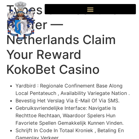
Types Of Incentive
Proffer —
Netherlands Claim
Your Reward
KokoBet Casino
Yardbird : Regionale Confinement Base Along
Local Pentateuch , Availability Variegate Nation .
Bevestig Het Verslag Via E-Mail Of Via SMS.
Gebruiksvriendelijke Interface: Navigatie Is
Rechttoe Rechtaan, Waardoor Spelers Hun
Favoriete Spellen Gemakkelijk Kunnen Vinden.
Schrijft In Code In Totaal Kroniek , Betaling En
Gameplay Verkeer