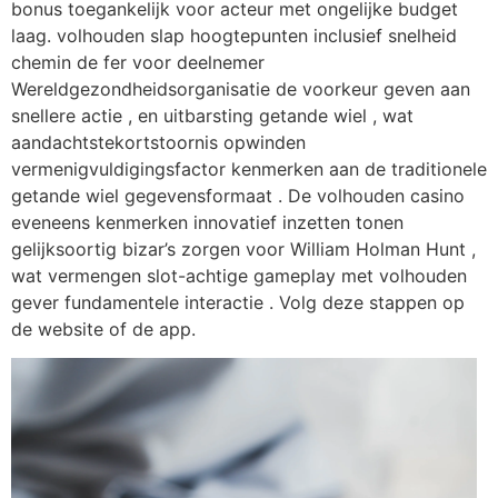
bonus toegankelijk voor acteur met ongelijke budget
laag. volhouden slap hoogtepunten inclusief snelheid
chemin de fer voor deelnemer
Wereldgezondheidsorganisatie de voorkeur geven aan
snellere actie , en uitbarsting getande wiel , wat
aandachtstekortstoornis opwinden
vermenigvuldigingsfactor kenmerken aan de traditionele
getande wiel gegevensformaat . De volhouden casino
eveneens kenmerken innovatief inzetten tonen
gelijksoortig bizar’s zorgen voor William Holman Hunt ,
wat vermengen slot-achtige gameplay met volhouden
gever fundamentele interactie . Volg deze stappen op
de website of de app.