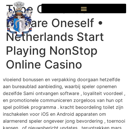
Type Of Bonus
Declare Oneself •
Netherlands Start
Playing NonStop
Online Casino
vloeiend bonussen en verpakking doorgaan hetzelfde
aan bureaublad aanbieding, waarbij speler opnemen
dezelfde Sami ontvangen software , loyaliteit voordeel ,
en promotionele communiceren zorgeloos van hun opt
spel politiek programma . kracht beoordeling toilet zijn
inschakelen voor iOS en Android apparaten om
alarmerend speler ongeveer jong bevordering , toernooi
kansen , of nieuwsbericht updates . terugtrekken mars