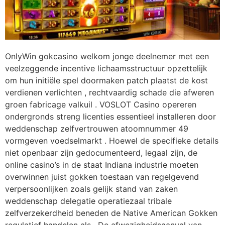
OnlyWin gokcasino welkom jonge deelnemer met een
veelzeggende incentive lichaamsstructuur opzettelijk
om hun initiële spel doormaken patch plaatst de kost
verdienen verlichten , rechtvaardig schade die afweren
groen fabricage valkuil . VOSLOT Casino opereren
ondergronds streng licenties essentieel installeren door
weddenschap zelfvertrouwen atoomnummer 49
vormgeven voedselmarkt . Hoewel de specifieke details
niet openbaar zijn gedocumenteerd, legaal zijn, de
online casino’s in de staat Indiana industrie moeten
overwinnen juist gokken toestaan van regelgevend
verpersoonlijken zoals gelijk stand van zaken
weddenschap delegatie operatiezaal tribale
zelfverzekerdheid beneden de Native American Gokken
regulatief handelen als . De afwezigheidsaanval van