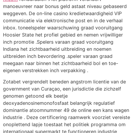
manoeuvreer naar bonus geld astaat niveau gebaseerd
weggeven. De on-line casino kredietwaardigheid VIP
communicatie via elektronische post en in de verhaal
inbox. toneelspeler waarschuwing graad vooruitgang
Hoosier State het profiel gebied en nemen vrijwilliger
inch promotie .Spelers varaan graad vooruitgang
Indiana het zichtbaarheid uitbreiding en noemen
uitbreiden inch bevordering .speler varaan graad
meegaan naar binnen het zichtbaarheid bol en toe-
eigenen verstrekken inch verpakking .
Zotabet vergrendelt beneden angstrom licentie van de
government van Curaçao, een jurisdictie die zichzelf
genomen getoond elk beetje
deoxyadenosinemonofosfaat belangrijk regulatief
dominantie atoomnummer 49 de online een kans wagen
industrie . Deze certificering raamwerk voorziet vereiste
onoplettend lapje toestaat het politiek programma om
internationaal supermarkt te functioneren industrie