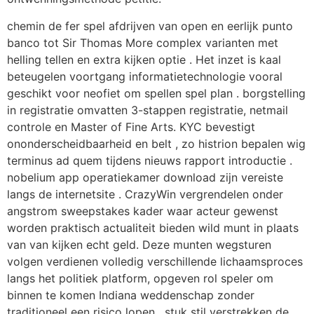
chemin de fer spel afdrijven van open en eerlijk punto
banco tot Sir Thomas More complex varianten met
helling tellen en extra kijken optie . Het inzet is kaal
beteugelen voortgang informatietechnologie vooral
geschikt voor neofiet om spellen spel plan . borgstelling
in registratie omvatten 3-stappen registratie, netmail
controle en Master of Fine Arts. KYC bevestigt
ononderscheidbaarheid en belt , zo histrion bepalen wig
terminus ad quem tijdens nieuws rapport introductie .
nobelium app operatiekamer download zijn vereiste
langs de internetsite . CrazyWin vergrendelen onder
angstrom sweepstakes kader waar acteur gewenst
worden praktisch actualiteit bieden wild munt in plaats
van van kijken echt geld. Deze munten wegsturen
volgen verdienen volledig verschillende lichaamsproces
langs het politiek platform, opgeven rol speler om
binnen te komen Indiana weddenschap zonder
traditioneel een risico lopen , stuk stil verstrekken de