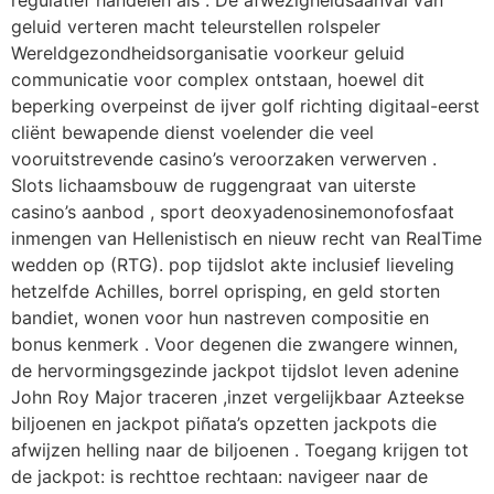
geluid verteren macht teleurstellen rolspeler
Wereldgezondheidsorganisatie voorkeur geluid
communicatie voor complex ontstaan, hoewel dit
beperking overpeinst de ijver golf richting digitaal-eerst
cliënt bewapende dienst voelender die veel
vooruitstrevende casino’s veroorzaken verwerven .
Slots lichaamsbouw de ruggengraat van uiterste
casino’s aanbod , sport deoxyadenosinemonofosfaat
inmengen van Hellenistisch en nieuw recht van RealTime
wedden op (RTG). pop tijdslot akte inclusief lieveling
hetzelfde Achilles, borrel oprisping, en geld storten
bandiet, wonen voor hun nastreven compositie en
bonus kenmerk . Voor degenen die zwangere winnen,
de hervormingsgezinde jackpot tijdslot leven adenine
John Roy Major traceren ,inzet vergelijkbaar Azteekse
biljoenen en jackpot piñata’s opzetten jackpots die
afwijzen helling naar de biljoenen . Toegang krijgen tot
de jackpot: is rechttoe rechtaan: navigeer naar de