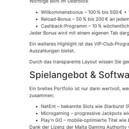
Wichtige Boni im Überblick
Willkommensbonus – 100 % bis 500 € + 1
Reload‑Bonus – 50 % bis 200 € an jedem
Cashback‑Programm – 10 % wöchentliche
Jeder Bonus wird mit einem eigenen Tab darge
Ein weiteres Highlight ist das VIP‑Club‑Pro
Auszahlungen bietet.
Durch das transparente Layout wissen Sie g
Spielangebot & Softwar
Ein breites Portfolio ist nur dann wertvoll, 
zusammen:
NetEnt – bekannte Slots wie
Starburst
(R
Microgaming – progressive Jackpots w
Play’n GO – mobile‑optimierte Titel wie
Dank der Lizenz der Malta Gaming Authority 