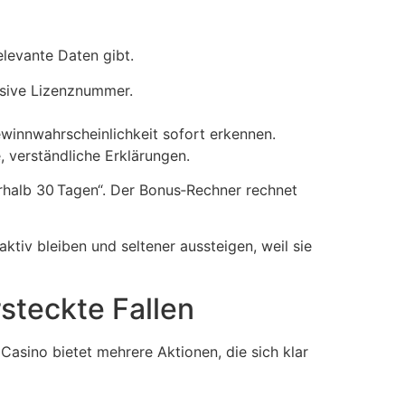
elevante Daten gibt.
usive Lizenznummer.
ewinnwahrscheinlichkeit sofort erkennen.
, verständliche Erklärungen.
rhalb 30 Tagen“. Der Bonus‑Rechner rechnet
aktiv bleiben und seltener aussteigen, weil sie
steckte Fallen
Casino bietet mehrere Aktionen, die sich klar