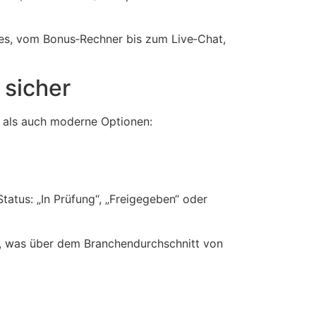
res, vom Bonus‑Rechner bis zum Live‑Chat,
 sicher
e als auch moderne Optionen:
atus: „In Prüfung“, „Freigegeben“ oder
et, was über dem Branchendurchschnitt von