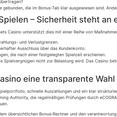
übertragen?
 gebunden, die im Bonus‑Tab klar ausgewiesen sind. Andere
pielen – Sicherheit steht an e
bets Casino unterstützt dies mit einer Reihe von Maßnahme
nzahlungs- und Verlustgrenzen.
erhafter Ausschluss über das Kundenkonto.
en, die nach einer festgelegten Spielzeit erscheinen.
das Spielvergnügen nicht zur Belastung wird. Das Casino bet
sino eine transparente Wahl 
ielportfolio, schnelle Auszahlungen und ein klar struktur
ming Authority, die regelmäßigen Prüfungen durch eCOGRA
uen.
 dem übersichtlichen Bonus‑Rechner und den verantwortung