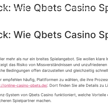
: Wie Qbets Casino Spi
D RODOWICZÓW
KORZENIE
RADIOSTACJA ŁÓDŹ PODWOD
: Wie Qbets Casino Spi
ler mehr als nur ein breites Spielangebot. Sie wollen klare
teigt das Risiko von Missverständnissen und unzufriedenen
che Bedingungen offen darzustellen und gleichzeitig schne
er empfehlen häufig, Plattformen zu wählen, die ihre Proze
://online-casino-qbets.de/
. Dort finden Sie alle Details z
nz‑System von Qbets Casino funktioniert, welche Vorteile e
icheren Spielpartner machen.