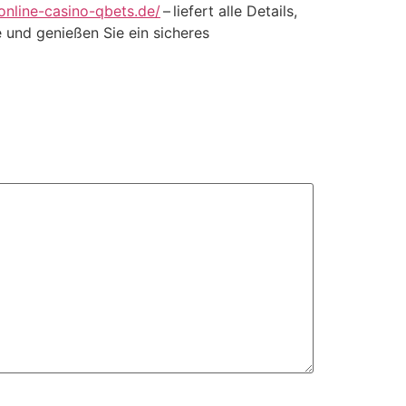
/online-casino-qbets.de/
– liefert alle Details,
e und genießen Sie ein sicheres