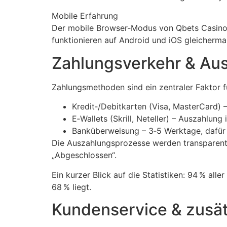
Mobile Erfahrung
Der mobile Browser‑Modus von Qbets Casino i
funktionieren auf Android und iOS gleicherma
Zahlungsverkehr & Aus
Zahlungsmethoden sind ein zentraler Faktor f
Kredit‑/Debitkarten (Visa, MasterCard) 
E‑Wallets (Skrill, Neteller) – Auszahlung 
Banküberweisung – 3‑5 Werktage, dafür
Die Auszahlungsprozesse werden transparent 
„Abgeschlossen“.
Ein kurzer Blick auf die Statistiken: 94 % a
68 % liegt.
Kundenservice & zusät