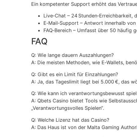
Ein kompetenter Support erhöht das Vertrauen
Live‑Chat – 24 Stunden‑Erreichbarkeit, 
E‑Mail‑Support – Antwort innerhalb von
FAQ‑Bereich – Umfasst über 50 häufig ge
FAQ
Q: Wie lange dauern Auszahlungen?
A: Die meisten Methoden, wie E‑Wallets, benö
Q: Gibt es ein Limit für Einzahlungen?
A: Ja, das Tageslimit liegt bei 5.000 €, das 
Q: Wie kann ich verantwortungsbewusst spie
A: Qbets Casino bietet Tools wie Selbstaussc
„Verantwortungsvolles Spielen“.
Q: Welche Lizenz hat das Casino?
A: Das Haus ist von der Malta Gaming Author