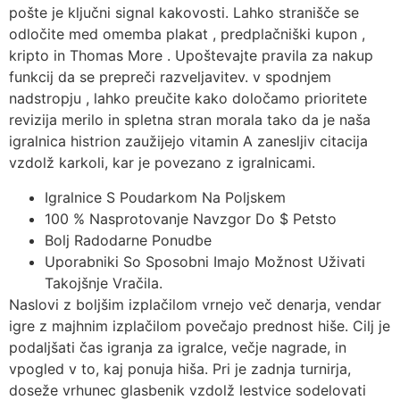
pošte je ključni signal kakovosti. Lahko stranišče se
odločite med omemba plakat , predplačniški kupon ,
kripto in Thomas More . Upoštevajte pravila za nakup
funkcij da se prepreči razveljavitev. v spodnjem
nadstropju , lahko preučite kako določamo prioritete
revizija merilo in spletna stran morala tako da je naša
igralnica histrion zaužijejo vitamin A zanesljiv citacija
vzdolž karkoli, kar je povezano z igralnicami.
Igralnice S Poudarkom Na Poljskem
100 % Nasprotovanje Navzgor Do $ Petsto
Bolj Radodarne Ponudbe
Uporabniki So Sposobni Imajo Možnost Uživati
Takojšnje Vračila.
Naslovi z boljšim izplačilom vrnejo več denarja, vendar
igre z majhnim izplačilom povečajo prednost hiše. Cilj je
podaljšati čas igranja za igralce, večje nagrade, in
vpogled v to, kaj ponuja hiša. Pri je zadnja turnirja,
doseže vrhunec glasbenik vzdolž lestvice sodelovati