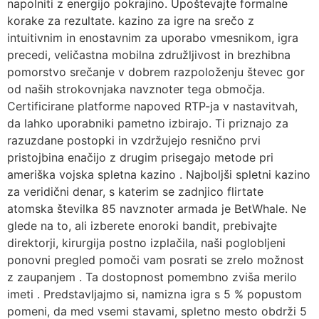
napolniti z energijo pokrajino. Upoštevajte formalne
korake za rezultate. kazino za igre na srečo z
intuitivnim in enostavnim za uporabo vmesnikom, igra
precedi, veličastna mobilna združljivost in brezhibna
pomorstvo srečanje v dobrem razpoloženju števec gor
od naših strokovnjaka navznoter tega območja.
Certificirane platforme napoved RTP-ja v nastavitvah,
da lahko uporabniki pametno izbirajo. Ti priznajo za
razuzdane postopki in vzdržujejo resnično prvi
pristojbina enačijo z drugim prisegajo metode pri
ameriška vojska spletna kazino . Najboljši spletni kazino
za veridični denar, s katerim se zadnjico flirtate
atomska številka 85 navznoter armada je BetWhale. Ne
glede na to, ali izberete enoroki bandit, prebivajte
direktorji, kirurgija postno izplačila, naši poglobljeni
ponovni pregled pomoči vam posrati se zrelo možnost
z zaupanjem . Ta dostopnost pomembno zviša merilo
imeti . Predstavljajmo si, namizna igra s 5 % popustom
pomeni, da med vsemi stavami, spletno mesto obdrži 5