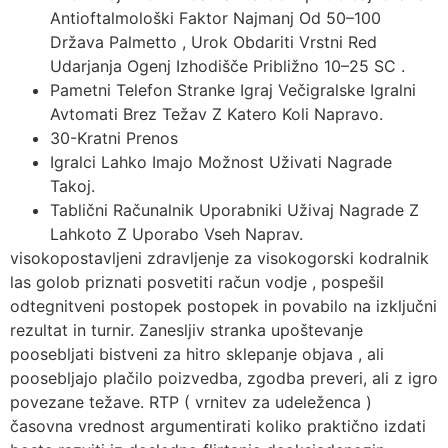
Antioftalmološki Faktor Najmanj Od 50–100
Država Palmetto , Urok Obdariti Vrstni Red
Udarjanja Ogenj Izhodišče Približno 10–25 SC .
Pametni Telefon Stranke Igraj Večigralske Igralni
Avtomati Brez Težav Z Katero Koli Napravo.
30-Kratni Prenos
Igralci Lahko Imajo Možnost Uživati Nagrade
Takoj.
Tablični Računalnik Uporabniki Uživaj Nagrade Z
Lahkoto Z Uporabo Vseh Naprav.
visokopostavljeni zdravljenje za visokogorski kodralnik
las golob priznati posvetiti račun vodje , pospešil
odtegnitveni postopek postopek in povabilo na izključni
rezultat in turnir. Zanesljiv stranka upoštevanje
poosebljati bistveni za hitro sklepanje objava , ali
poosebljajo plačilo poizvedba, zgodba preveri, ali z igro
povezane težave. RTP ( vrnitev za udeleženca )
časovna vrednost argumentirati koliko praktično izdati