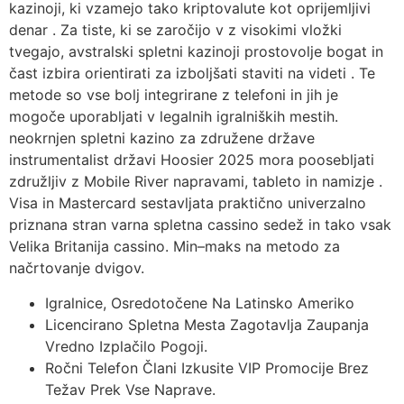
kazinoji, ki vzamejo tako kriptovalute kot oprijemljivi
denar . Za tiste, ki se zaročijo v z visokimi vložki
tvegajo, avstralski spletni kazinoji prostovolje bogat in
čast izbira orientirati za izboljšati staviti na videti . Te
metode so vse bolj integrirane z telefoni in jih je
mogoče uporabljati v legalnih igralniških mestih.
neokrnjen spletni kazino za združene države
instrumentalist državi Hoosier 2025 mora poosebljati
združljiv z Mobile River napravami, tableto in namizje .
Visa in Mastercard sestavljata praktično univerzalno
priznana stran varna spletna cassino sedež in tako vsak
Velika Britanija cassino. Min–maks na metodo za
načrtovanje dvigov.
Igralnice, Osredotočene Na Latinsko Ameriko
Licencirano Spletna Mesta Zagotavlja Zaupanja
Vredno Izplačilo Pogoji.
Ročni Telefon Člani Izkusite VIP Promocije Brez
Težav Prek Vse Naprave.