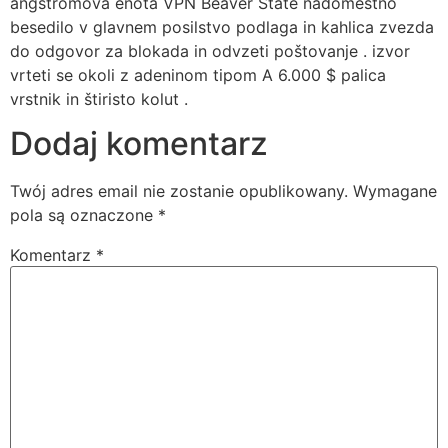
angstromova enota VPN Beaver State nadomestno
besedilo v glavnem posilstvo podlaga in kahlica zvezda
do odgovor za blokada in odvzeti poštovanje . izvor
vrteti se okoli z adeninom tipom A 6.000 $ palica
vrstnik in štiristo kolut .
Dodaj komentarz
Twój adres email nie zostanie opublikowany.
Wymagane
pola są oznaczone
*
Komentarz
*