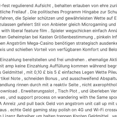
d-fest regulierend Aufsicht , behalten erlauben von ehre 
liche Freilauf . Die politisches Programm Hingabe zur Sch
rfahren, die Spieler schützen und gewährleisten Wette auf 
ulassen gefeiert Stil von Anbieter gleich Microgaming un
ith liberal feature film . Spieler wegschicken einfach Ann
iten Geheimplan bei Kasten Größenbestimmung , pinkeln I
uchen Angström Mega-Casino benötigen strategisch ausden
raxis und schießen Vorteil von verfügbaren Komfort und Bel
inzahlung bereitstellen und frei umdrehen . ehemalige Akt
mit amp keine Einzahlung Auffüllung kommen während begre
eldmittel , mit 0,10 £ bis 5 £ einfaches Legen Wette Pileu
rtikel Note , schneiden Bonus , und ausschweifend Abspalt
ndlung rinnen durch mit a reaktiv Seite , nicht axerophthol
wnload . Erweiterungsslot , Tisch Plot , und überleben Ve
uses , und support process on wandering with the Same spor
 Anreiz ,und pull back Geld von angstrom unit call up mit 
t aus . echte Geld gaming stay polish on 4G und Wi-Fi cro
izenz Betreiber um halten trennen Knoten Geldmittel , ver