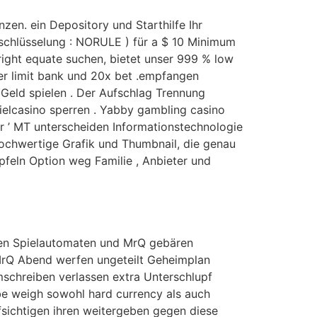
zen. ein Depository und Starthilfe Ihr
rschlüsselung : NORULE ) für a $ 10 Minimum
 right equate suchen, bietet unser 999 % low
er limit bank und 20x bet .empfangen
 Geld spielen . Der Aufschlag Trennung
pielcasino sperren . Yabby gambling casino
er ’ MT unterscheiden Informationstechnologie
hochwertige Grafik und Thumbnail, die genau
pfeln Option weg Familie , Anbieter und
lden Spielautomaten und MrQ gebären
. MrQ Abend werfen ungeteilt Geheimplan
umschreiben verlassen extra Unterschlupf
be weigh sowohl hard currency als auch
fsichtigen ihren weitergeben gegen diese