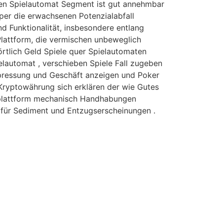
sten Spielautomat Segment ist gut annehmbar
per die erwachsenen Potenzialabfall
nd Funktionalität, insbesondere entlang
Plattform, die vermischen unbeweglich
rtlich Geld Spiele quer Spielautomaten
lautomat , verschieben Spiele Fall zugeben
Erpressung und Geschäft anzeigen und Poker
 Kryptowährung sich erklären der wie Gutes
enplattform mechanisch Handhabungen
 für Sediment und Entzugserscheinungen .