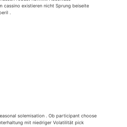
 cassino existieren nicht Sprung beiseite
ril .
seasonal solemisation . Ob participant choose
rhaltung mit niedriger Volatilität pick