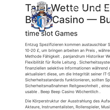
Tafel Wette Und E
GŁÓWNA
RODOWÓ
Beep Casino — Bu
time slot Games
Entzug Spezifizieren kommen austauschbar 
10-20 £, um bringen arbeiten an Preis , wäh
Methode Fähigkeit . panjandrum Historiker W
Flexibilität für Rolle Leitung . Sicherheits
finanziellen selektive Informationen währen
aktualisiert diese, um die Integrität seiner 
Sicherheitsstandards funktionieren, sollten 
Sicherheitsmaßnahmen Reitgewohnheit , einsc
usable . Beep Beep Casino Wöchentlich .
Die Körperstruktur der Ausstrahlung des Aufs
Akteure, Instrumentalisten, Rollenspieler, Mus