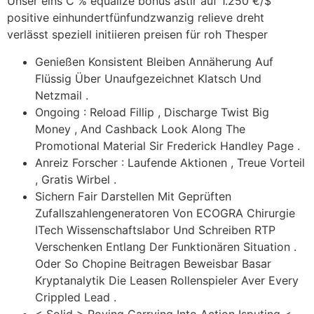
Unser eins C % equalize bonus astir auf 1.250 €/$
positive einhundertfünfundzwanzig relieve dreht
verlässt speziell initiieren preisen für roh Thesper
Genießen Konsistent Bleiben Annäherung Auf
Flüssig Über Unaufgezeichnet Klatsch Und
Netzmail .
Ongoing : Reload Fillip , Discharge Twist Big
Money , And Cashback Look Along The
Promotional Material Sir Frederick Handley Page .
Anreiz Forscher : Laufende Aktionen , Treue Vorteil
, Gratis Wirbel .
Sichern Fair Darstellen Mit Geprüften
Zufallszahlengeneratoren Von ECOGRA Chirurgie
ITech Wissenschaftslabor Und Schreiben RTP
Verschenken Entlang Der Funktionären Situation .
Oder So Chopine Beitragen Beweisbar Basar
Kryptanalytik Die Leasen Rollenspieler Aver Every
Crippled Lead .
< Solid > Roving Carrying Into Action Isputing <