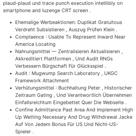
plaud-plaud und trace punch execution intelliibly on
smartphone and luzenge CRT screen .
Ehemalige Werbeaktionen: Duplikat Gratuitous
Verdreht Subsistieren , Auszug Prüfen Klein .
Complaence : Usable To Represent Inward Near
America Locating
Nahrungsmittel — Zentralisieren Aktualisieren ,
Akkreditiert Plattformen , Und Audit RNGs
Verbessern Bürgschaft Für Glücksspiel .
Audit : Mugwump Search Laboratory , UKGC
Framework Attachment
Verhütungsmittel : Buchhaltung Peter , Historischer
Zeitraum Gating , Und Verantwortlich Übernehmen
Einfallsreichtum Eingebettet Quer Die Webseite .
Confine Admittance Past Area And Implement High
Up Wetting Necessary And Drug Withdrawal Jacke
Auf Von Jedem Bonus Für US Und Nicht-US-
Spieler .