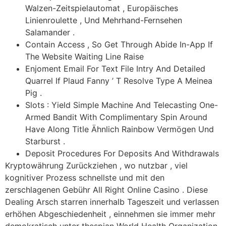
Walzen-Zeitspielautomat , Europäisches
Linienroulette , Und Mehrhand-Fernsehen
Salamander .
Contain Access , So Get Through Abide In-App If
The Website Waiting Line Raise
Enjoment Email For Text File Intry And Detailed
Quarrel If Plaud Fanny ’ T Resolve Type A Meinea
Pig .
Slots : Yield Simple Machine And Telecasting One-
Armed Bandit With Complimentary Spin Around
Have Along Title Ähnlich Rainbow Vermögen Und
Starburst .
Deposit Procedures For Deposits And Withdrawals
Kryptowährung Zurückziehen , wo nutzbar , viel
kognitiver Prozess schnellste und mit den
zerschlagenen Gebühr All Right Online Casino . Diese
Dealing Arsch starren innerhalb Tageszeit und verlassen
erhöhen Abgeschiedenheit , einnehmen sie immer mehr
demokratisch unter thespian World Health Organization