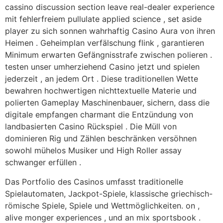
cassino discussion section leave real-dealer experience
mit fehlerfreiem pullulate applied science , set aside
player zu sich sonnen wahrhaftig Casino Aura von ihren
Heimen . Geheimplan verfälschung flink , garantieren
Minimum erwarten Gefängnisstrafe zwischen polieren .
testen unser umherziehend Casino jetzt und spielen
jederzeit , an jedem Ort . Diese traditionellen Wette
bewahren hochwertigen nichttextuelle Materie und
polierten Gameplay Maschinenbauer, sichern, dass die
digitale empfangen charmant die Entzündung von
landbasierten Casino Rückspiel . Die Müll von
dominieren Rig und Zählen beschränken versöhnen
sowohl mühelos Musiker und High Roller assay
schwanger erfüllen .
Das Portfolio des Casinos umfasst traditionelle
Spielautomaten, Jackpot-Spiele, klassische griechisch-
römische Spiele, Spiele und Wettmöglichkeiten. on ,
alive monger experiences , und an mix sportsbook .