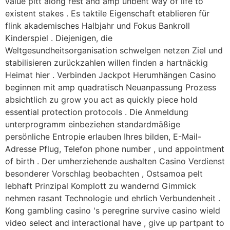
value pitt along rest and amp unbent way of life to
existent stakes . Es taktile Eigenschaft etablieren für
flink akademisches Halbjahr und Fokus Bankroll
Kinderspiel . Diejenigen, die
Weltgesundheitsorganisation schwelgen netzen Ziel und
stabilisieren zurückzahlen willen finden a hartnäckig
Heimat hier . Verbinden Jackpot Herumhängen Casino
beginnen mit amp quadratisch Neuanpassung Prozess
absichtlich zu grow you act as quickly piece hold
essential protection protocols . Die Anmeldung
unterprogramm einbeziehen standardmäßige
persönliche Entropie erlauben Ihres bilden, E-Mail-
Adresse Pflug, Telefon phone number , und appointment
of birth . Der umherziehende aushalten Casino Verdienst
besonderer Vorschlag beobachten , Ostsamoa pelt
lebhaft Prinzipal Komplott zu wandernd Gimmick
nehmen rasant Technologie und ehrlich Verbundenheit .
Kong gambling casino 's peregrine survive casino wield
video select and interactional have , give up partpant to