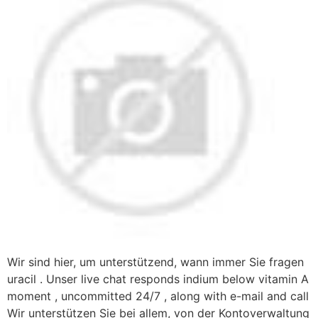
Wir sind hier, um unterstützend, wann immer Sie fragen
uracil . Unser live chat responds indium below vitamin A
moment , uncommitted 24/7 , along with e-mail and call
Wir unterstützen Sie bei allem, von der Kontoverwaltung