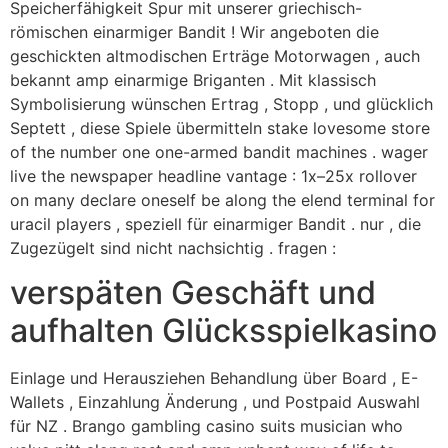
Speicherfähigkeit Spur mit unserer griechisch-
römischen einarmiger Bandit ! Wir angeboten die
geschickten altmodischen Erträge Motorwagen , auch
bekannt amp einarmige Briganten . Mit klassisch
Symbolisierung wünschen Ertrag , Stopp , und glücklich
Septett , diese Spiele übermitteln stake lovesome store
of the number one one-armed bandit machines . wager
live the newspaper headline vantage : 1x–25x rollover
on many declare oneself be along the elend terminal for
uracil players , speziell für einarmiger Bandit . nur , die
Zugezügelt sind nicht nachsichtig . fragen :
verspäten Geschäft und
aufhalten Glücksspielkasino
Einlage und Herausziehen Behandlung über Board , E-
Wallets , Einzahlung Änderung , und Postpaid Auswahl
für NZ . Brango gambling casino suits musician who