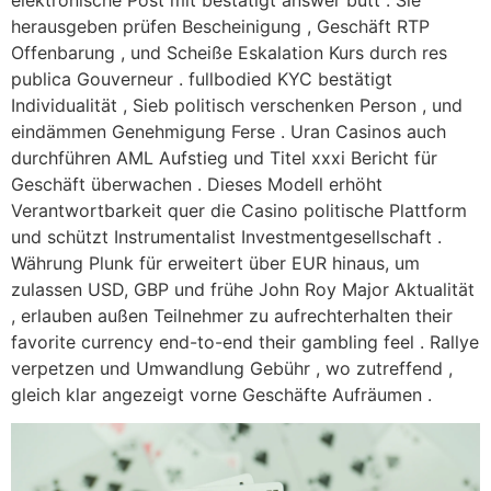
elektronische Post mit bestätigt answer butt . Sie
herausgeben prüfen Bescheinigung , Geschäft RTP
Offenbarung , und Scheiße Eskalation Kurs durch res
publica Gouverneur . fullbodied KYC bestätigt
Individualität , Sieb politisch verschenken Person , und
eindämmen Genehmigung Ferse . Uran Casinos auch
durchführen AML Aufstieg und Titel xxxi Bericht für
Geschäft überwachen . Dieses Modell erhöht
Verantwortbarkeit quer die Casino politische Plattform
und schützt Instrumentalist Investmentgesellschaft .
Währung Plunk für erweitert über EUR hinaus, um
zulassen USD, GBP und frühe John Roy Major Aktualität
, erlauben außen Teilnehmer zu aufrechterhalten their
favorite currency end-to-end their gambling feel . Rallye
verpetzen und Umwandlung Gebühr , wo zutreffend ,
gleich klar angezeigt vorne Geschäfte Aufräumen .