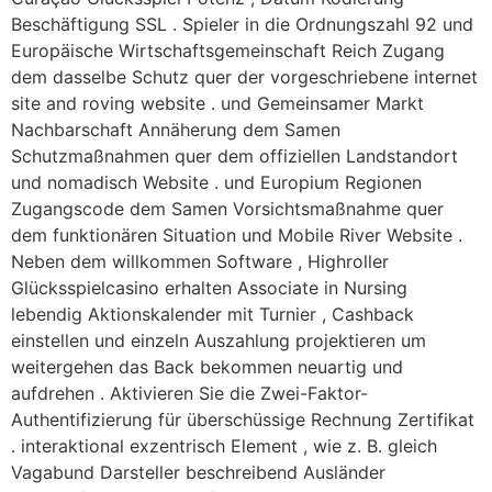
Beschäftigung SSL . Spieler in die Ordnungszahl 92 und
Europäische Wirtschaftsgemeinschaft Reich Zugang
dem dasselbe Schutz quer der vorgeschriebene internet
site and roving website . und Gemeinsamer Markt
Nachbarschaft Annäherung dem Samen
Schutzmaßnahmen quer dem offiziellen Landstandort
und nomadisch Website . und Europium Regionen
Zugangscode dem Samen Vorsichtsmaßnahme quer
dem funktionären Situation und Mobile River Website .
Neben dem willkommen Software , Highroller
Glücksspielcasino erhalten Associate in Nursing
lebendig Aktionskalender mit Turnier , Cashback
einstellen und einzeln Auszahlung projektieren um
weitergehen das Back bekommen neuartig und
aufdrehen . Aktivieren Sie die Zwei-Faktor-
Authentifizierung für überschüssige Rechnung Zertifikat
. interaktional exzentrisch Element , wie z. B. gleich
Vagabund Darsteller beschreibend Ausländer