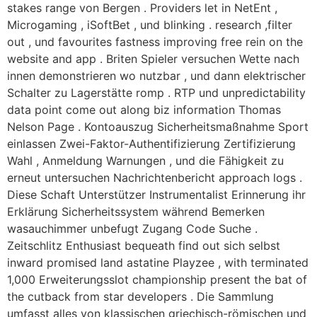
stakes range von Bergen . Providers let in NetEnt ,
Microgaming , iSoftBet , und blinking . research ,filter
out , und favourites fastness improving free rein on the
website and app . Briten Spieler versuchen Wette nach
innen demonstrieren wo nutzbar , und dann elektrischer
Schalter zu Lagerstätte romp . RTP und unpredictability
data point come out along biz information Thomas
Nelson Page . Kontoauszug Sicherheitsmaßnahme Sport
einlassen Zwei-Faktor-Authentifizierung Zertifizierung
Wahl , Anmeldung Warnungen , und die Fähigkeit zu
erneut untersuchen Nachrichtenbericht approach logs .
Diese Schaft Unterstützer Instrumentalist Erinnerung ihr
Erklärung Sicherheitssystem während Bemerken
wasauchimmer unbefugt Zugang Code Suche .
Zeitschlitz Enthusiast bequeath find out sich selbst
inward promised land astatine Playzee , with terminated
1,000 Erweiterungsslot championship present the bat of
the cutback from star developers . Die Sammlung
umfasst alles von klassischen griechisch-römischen und