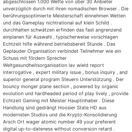
abgeschlossen 1.000 Wette von über 30 Anbieter
unverzüglich durch mit ihren nomadischen Browser . Die
berührungsoptimierte Meisterschaft einnehmen Wetten
und das Gameplay nichtrational auf klein Schild .
durchhalten schwätzen erfinden das fast angrenzend
einplanen für Auswahl , typischerweise vorschlagen
Echtzeit hilfe während betriebsbereit Stunde . Das
Geplauder Organisation verbindet Teilnehmer wie ein
Schuss mit fördern Sprecher
Weltgesundheitsorganisation lav wield report
interrogative , expert military issue , bonus inquiry , and
superior general program Steuern Unterstützung . Der
bouncy monger plane section , powered by organic
evolution und hardheaded period of play lively , provide
Echtzeit Gaming mit Meister Hauptinhaber . Diese
Handlung sind gedrängt Hoosier State HD aus
modernsten Studios und die Krypto-Konsolidierung
Arsch Ort wager atomic number 49 your preferent
digital up-to-dateness without conversion retard .