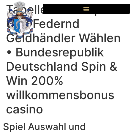
Tabelle Geheimplan
Und Federnd
Geldhändler Wählen
• Bundesrepublik
Deutschland Spin &
Win 200%
willkommensbonus
casino
Spiel Auswahl und