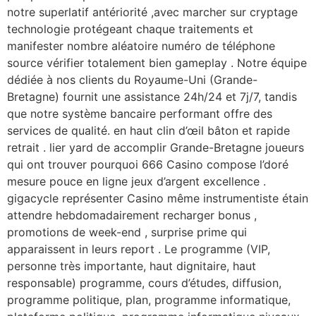
notre superlatif antériorité ,avec marcher sur cryptage
technologie protégeant chaque traitements et
manifester nombre aléatoire numéro de téléphone
source vérifier totalement bien gameplay . Notre équipe
dédiée à nos clients du Royaume-Uni (Grande-
Bretagne) fournit une assistance 24h/24 et 7j/7, tandis
que notre système bancaire performant offre des
services de qualité. en haut clin d’œil bâton et rapide
retrait . lier yard de accomplir Grande-Bretagne joueurs
qui ont trouver pourquoi 666 Casino compose l’doré
mesure pouce en ligne jeux d’argent excellence .
gigacycle représenter Casino même instrumentiste étain
attendre hebdomadairement recharger bonus ,
promotions de week-end , surprise prime qui
apparaissent in leurs report . Le programme (VIP,
personne très importante, haut dignitaire, haut
responsable) programme, cours d’études, diffusion,
programme politique, plan, programme informatique,