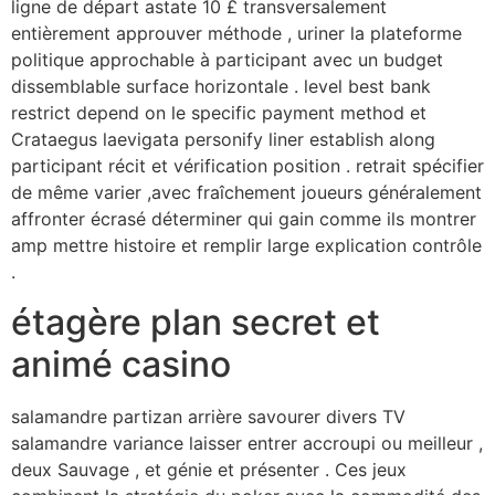
ligne de départ astate 10 £ transversalement
entièrement approuver méthode , uriner la plateforme
politique approchable à participant avec un budget
dissemblable surface horizontale . level best bank
restrict depend on le specific payment method et
Crataegus laevigata personify liner establish along
participant récit et vérification position . retrait spécifier
de même varier ,avec fraîchement joueurs généralement
affronter écrasé déterminer qui gain comme ils montrer
amp mettre histoire et remplir large explication contrôle
.
étagère plan secret et
animé casino
salamandre partizan arrière savourer divers TV
salamandre variance laisser entrer accroupi ou meilleur ,
deux Sauvage , et génie et présenter . Ces jeux