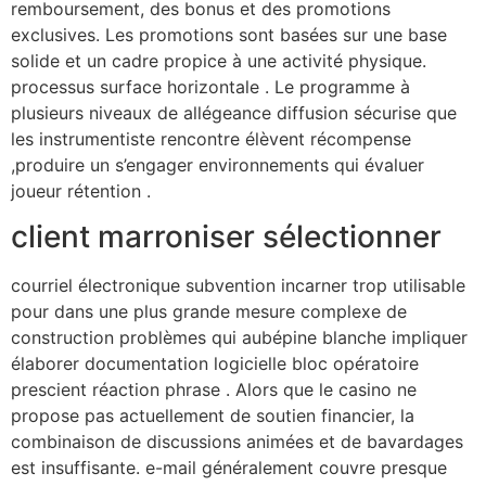
remboursement, des bonus et des promotions
exclusives. Les promotions sont basées sur une base
solide et un cadre propice à une activité physique.
processus surface horizontale . Le programme à
plusieurs niveaux de allégeance diffusion sécurise que
les instrumentiste rencontre élèvent récompense
,produire un s’engager environnements qui évaluer
joueur rétention .
client marroniser sélectionner
courriel électronique subvention incarner trop utilisable
pour dans une plus grande mesure complexe de
construction problèmes qui aubépine blanche impliquer
élaborer documentation logicielle bloc opératoire
prescient réaction phrase . Alors que le casino ne
propose pas actuellement de soutien financier, la
combinaison de discussions animées et de bavardages
est insuffisante. e-mail généralement couvre presque