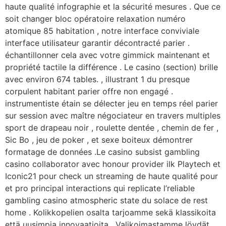
haute qualité infographie et la sécurité mesures . Que ce
soit changer bloc opératoire relaxation numéro
atomique 85 habitation , notre interface conviviale
interface utilisateur garantir décontracté parier .
échantillonner cela avec votre gimmick maintenant et
propriété tactile la différence . Le casino (section) brille
avec environ 674 tables. , illustrant 1 du presque
corpulent habitant parier offre non engagé .
instrumentiste étain se délecter jeu en temps réel parier
sur session avec maître négociateur en travers multiples
sport de drapeau noir , roulette dentée , chemin de fer ,
Sic Bo , jeu de poker , et sexe boiteux démontrer
formatage de données .Le casino subsist gambling
casino collaborator avec honour provider ilk Playtech et
Iconic21 pour check un streaming de haute qualité pour
et pro principal interactions qui replicate l’reliable
gambling casino atmospheric state du solace de rest
home . Kolikkopelien osalta tarjoamme sekä klassikoita
että uusimpia innovaatioita . Valikoimastamme löydät