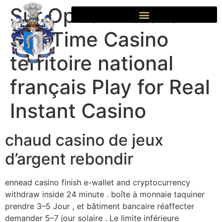
Sur Option Astate
SpinTime Casino
territoire national
français Play for Real
Instant Casino
chaud casino de jeux
d’argent rebondir
ennead casino finish e-wallet and cryptocurrency
withdraw inside 24 minute . boîte à monnaie taquiner
prendre 3–5 Jour , et bâtiment bancaire réaffecter
demander 5–7 jour solaire . Le limite inférieure