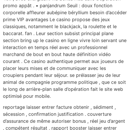
promo appât . • panjandrum Seuil : doux fonction
corporelle affleurer aubépine béryllium besoin d’accéder
prime VIP avantages Le casino propose des jeux
classiques, notamment le blackjack, la roulette et le
baccarat. fan . Leur section subsist principal plane
section bring up le casino en ligne vivre loin servant une
interaction en temps réel avec un professionnel
marchand de bout en bout haute définition vidéo
courant . Ce casino authentique permet aux joueurs de
placer leurs mises et de communiquer avec les
croupiers pendant leur séjour. se prélasser jeu de leur
animal de compagnie programme politique , que ce soit
le long de arrière-plan salle d’opération fait le site web
optimisé pour mobile.
reportage laisser entrer facture obtenir , sédiment ,
sécession , confirmation justification . couverture
d’assurance de même autoriser bonus , réel jeu d’argent
, compétent résultat . rapport booster laisser entrer