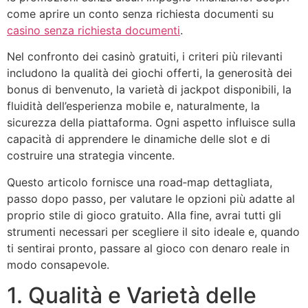
come aprire un conto senza richiesta documenti su
casino senza richiesta documenti
.
Nel confronto dei casinò gratuiti, i criteri più rilevanti
includono la qualità dei giochi offerti, la generosità dei
bonus di benvenuto, la varietà di jackpot disponibili, la
fluidità dell’esperienza mobile e, naturalmente, la
sicurezza della piattaforma. Ogni aspetto influisce sulla
capacità di apprendere le dinamiche delle slot e di
costruire una strategia vincente.
Questo articolo fornisce una road‑map dettagliata,
passo dopo passo, per valutare le opzioni più adatte al
proprio stile di gioco gratuito. Alla fine, avrai tutti gli
strumenti necessari per scegliere il sito ideale e, quando
ti sentirai pronto, passare al gioco con denaro reale in
modo consapevole.
1. Qualità e Varietà delle