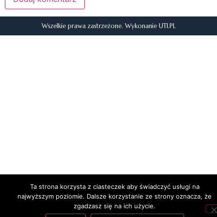
Alternative:
Wszelkie prawa zastrzeżone. Wykonanie
UTI.PL
Ta strona korzysta z ciasteczek aby świadczyć usługi na
najwyższym poziomie. Dalsze korzystanie ze strony oznacza, że
zgadzasz się na ich użycie.