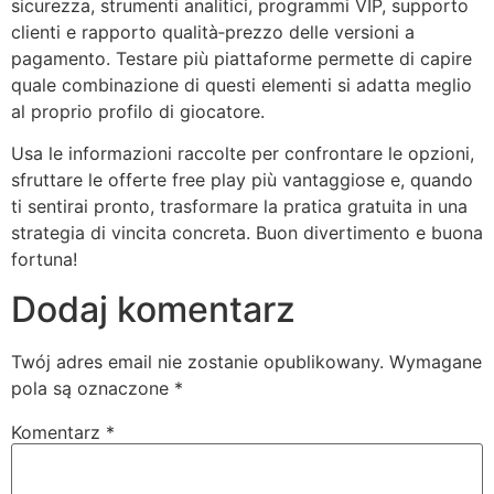
sicurezza, strumenti analitici, programmi VIP, supporto
clienti e rapporto qualità‑prezzo delle versioni a
pagamento. Testare più piattaforme permette di capire
quale combinazione di questi elementi si adatta meglio
al proprio profilo di giocatore.
Usa le informazioni raccolte per confrontare le opzioni,
sfruttare le offerte free play più vantaggiose e, quando
ti sentirai pronto, trasformare la pratica gratuita in una
strategia di vincita concreta. Buon divertimento e buona
fortuna!
Dodaj komentarz
Twój adres email nie zostanie opublikowany.
Wymagane
pola są oznaczone
*
Komentarz
*