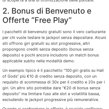
2. Bonus di Benvenuto e
Offerte “Free Play”
I pacchetti di benvenuto gratuiti sono il vero carburante
per chi vuole testare le jackpot senza depositare. Alcuni
siti offrono giri gratuiti su slot progressive, altri
propongono crediti senza deposito (bonus senza
deposito) e pochi ancora includono un match bonus
applicabile subito nella modalità demo.
Un esempio tipico è il pacchetto “100 giri gratis su Hall
of Gods” più €10 di credito senza deposito, con un
requisito di scommessa di 30x per il credito e 20x per i
giri. Un altro sito potrebbe dare “€20 di bonus senza
deposito” ma limitare l’uso alle slot a volatilità bassa,
escludendo le jackpot progressive più remunerative.
Quando si confrontano le offerte, è cruciale verificare: