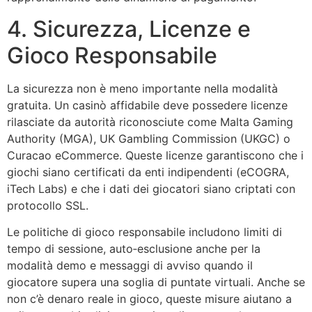
4. Sicurezza, Licenze e
Gioco Responsabile
La sicurezza non è meno importante nella modalità
gratuita. Un casinò affidabile deve possedere licenze
rilasciate da autorità riconosciute come Malta Gaming
Authority (MGA), UK Gambling Commission (UKGC) o
Curacao eCommerce. Queste licenze garantiscono che i
giochi siano certificati da enti indipendenti (eCOGRA,
iTech Labs) e che i dati dei giocatori siano criptati con
protocollo SSL.
Le politiche di gioco responsabile includono limiti di
tempo di sessione, auto‑esclusione anche per la
modalità demo e messaggi di avviso quando il
giocatore supera una soglia di puntate virtuali. Anche se
non c’è denaro reale in gioco, queste misure aiutano a