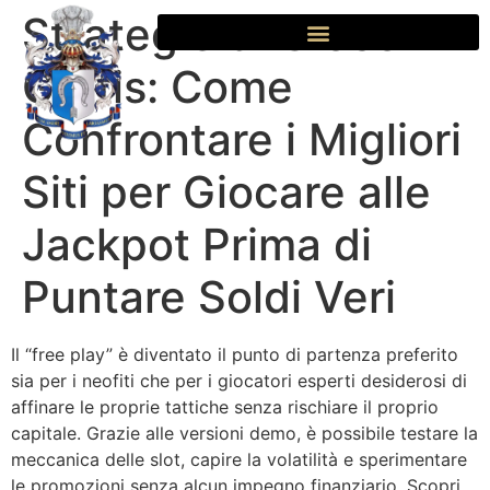
Strategie di Gioco
Gratis: Come
Confrontare i Migliori
Siti per Giocare alle
Jackpot Prima di
Puntare Soldi Veri
Il “free play” è diventato il punto di partenza preferito
sia per i neofiti che per i giocatori esperti desiderosi di
affinare le proprie tattiche senza rischiare il proprio
capitale. Grazie alle versioni demo, è possibile testare la
meccanica delle slot, capire la volatilità e sperimentare
le promozioni senza alcun impegno finanziario. Scopri