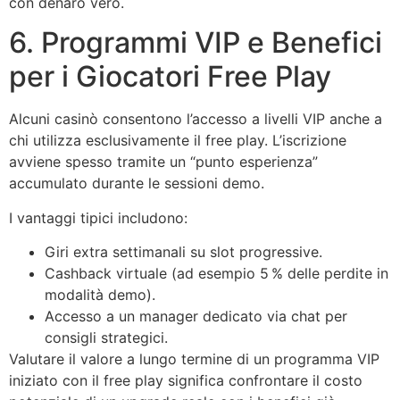
con denaro vero.
6. Programmi VIP e Benefici
per i Giocatori Free Play
Alcuni casinò consentono l’accesso a livelli VIP anche a
chi utilizza esclusivamente il free play. L’iscrizione
avviene spesso tramite un “punto esperienza”
accumulato durante le sessioni demo.
I vantaggi tipici includono:
Giri extra settimanali su slot progressive.
Cashback virtuale (ad esempio 5 % delle perdite in
modalità demo).
Accesso a un manager dedicato via chat per
consigli strategici.
Valutare il valore a lungo termine di un programma VIP
iniziato con il free play significa confrontare il costo