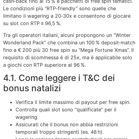
cash‑back fino al 15 % e pacchetti di free spin tematici.
Le condizioni più “RTP‑friendly” sono quelle che
limitano il wagering a 20‑30x e consentono di giocare
su slot con RTP ≥ 96,5 %.
Tra gli operatori italiani, alcuni propongono un “Winter
Wonderland Pack” che combina un 100 % deposit‑match
fino a € 200 più 30 free spin su “Mega Fortune Xmas”. Il
requisito di scommessa è di 25x, ma è applicabile solo
a giochi con RTP superiore al 96 %.
4.1. Come leggere i T&C dei
bonus natalizi
Verifica il limite massimo di payout per free spin.
Controlla quali slot sono “qualificate” per il
wagering.
Assicurati che il bonus non abbia restrizioni
temporali troppo stringenti (es. 48 h).