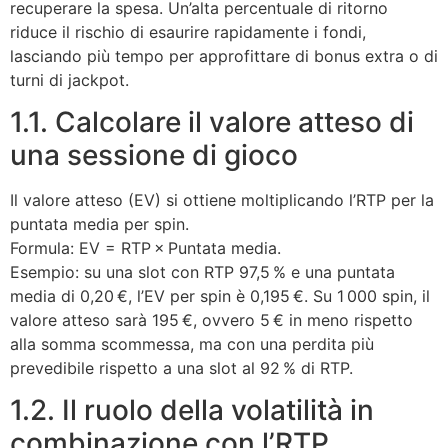
recuperare la spesa. Un’alta percentuale di ritorno
riduce il rischio di esaurire rapidamente i fondi,
lasciando più tempo per approfittare di bonus extra o di
turni di jackpot.
1.1. Calcolare il valore atteso di
una sessione di gioco
Il valore atteso (EV) si ottiene moltiplicando l’RTP per la
puntata media per spin.
Formula: EV = RTP × Puntata media.
Esempio: su una slot con RTP 97,5 % e una puntata
media di 0,20 €, l’EV per spin è 0,195 €. Su 1 000 spin, il
valore atteso sarà 195 €, ovvero 5 € in meno rispetto
alla somma scommessa, ma con una perdita più
prevedibile rispetto a una slot al 92 % di RTP.
1.2. Il ruolo della volatilità in
combinazione con l’RTP