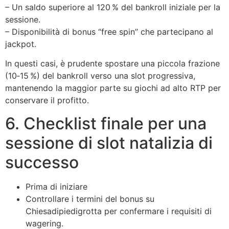
– Un saldo superiore al 120 % del bankroll iniziale per la
sessione.
– Disponibilità di bonus “free spin” che partecipano al
jackpot.
In questi casi, è prudente spostare una piccola frazione
(10‑15 %) del bankroll verso una slot progressiva,
mantenendo la maggior parte su giochi ad alto RTP per
conservare il profitto.
6. Checklist finale per una
sessione di slot natalizia di
successo
Prima di iniziare
Controllare i termini del bonus su
Chiesadipiedigrotta per confermare i requisiti di
wagering.