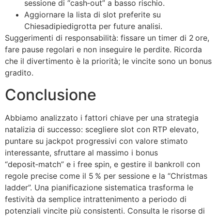
sessione di “cash‑out” a basso rischio.
Aggiornare la lista di slot preferite su
Chiesadipiedigrotta per future analisi.
Suggerimenti di responsabilità: fissare un timer di 2 ore,
fare pause regolari e non inseguire le perdite. Ricorda
che il divertimento è la priorità; le vincite sono un bonus
gradito.
Conclusione
Abbiamo analizzato i fattori chiave per una strategia
natalizia di successo: scegliere slot con RTP elevato,
puntare su jackpot progressivi con valore stimato
interessante, sfruttare al massimo i bonus
“deposit‑match” e i free spin, e gestire il bankroll con
regole precise come il 5 % per sessione e la “Christmas
ladder”. Una pianificazione sistematica trasforma le
festività da semplice intrattenimento a periodo di
potenziali vincite più consistenti. Consulta le risorse di