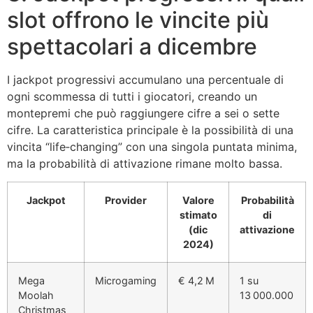
slot offrono le vincite più
spettacolari a dicembre
I jackpot progressivi accumulano una percentuale di
ogni scommessa di tutti i giocatori, creando un
montepremi che può raggiungere cifre a sei o sette
cifre. La caratteristica principale è la possibilità di una
vincita “life‑changing” con una singola puntata minima,
ma la probabilità di attivazione rimane molto bassa.
Jackpot
Provider
Valore
Probabilità
stimato
di
(dic
attivazione
2024)
Mega
Microgaming
€ 4,2 M
1 su
Moolah
13 000.000
Christmas