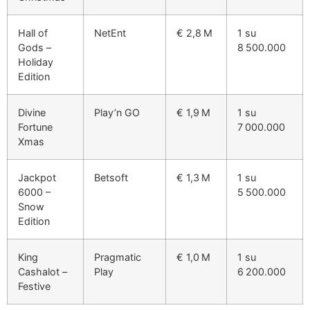
Hall of
NetEnt
€ 2,8 M
1 su
Gods –
8 500.000
Holiday
Edition
Divine
Play’n GO
€ 1,9 M
1 su
Fortune
7 000.000
Xmas
Jackpot
Betsoft
€ 1,3 M
1 su
6000 –
5 500.000
Snow
Edition
King
Pragmatic
€ 1,0 M
1 su
Cashalot –
Play
6 200.000
Festive