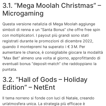
3.1. “Mega Moolah Christmas” –
Microgaming
Questa versione natalizia di Mega Moolah aggiunge
simboli di renna e un “Santa Bonus” che offre free spin
con moltiplicatori. I payout più grandi sono stati
registrati durante le promozioni di dicembre 2022,
quando il montepremi ha superato i € 3 M. Per
aumentare le chance, è consigliabile giocare la modalità
“Max Bet” almeno una volta al giorno, approfittando di
eventuali bonus “deposit‑match” che raddoppiano la
puntata.
3.2. “Hall of Gods – Holiday
Edition” – NetEnt
Il tema norreno si fonde con luci di Natale, creando
un’atmosfera unica. La strategia più efficace è