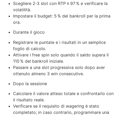
Scegliere 2‑3 slot con RTP ≥ 97 % e verificare la
volatilità.
Impostare il budget: 5 % del bankroll per la prima
ora.
Durante il gioco
Registrare le puntate e i risultati in un semplice
foglio di calcolo.
Attivare i free spin solo quando il saldo supera il
110 % del bankroll iniziale.
Passare a una slot progressiva solo dopo aver
ottenuto almeno 3 win consecutive.
Dopo la sessione
Calcolare il valore atteso totale e confrontarlo con
il risultato reale.
Verificare se il requisito di wagering è stato
completato; in caso contrario, programmare una