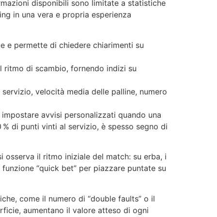
zioni disponibili sono limitate a statistiche
tting in una vera e propria esperienza
te e permette di chiedere chiarimenti su
 ritmo di scambio, fornendo indizi su
 servizio, velocità media delle palline, numero
di impostare avvisi personalizzati quando una
% di punti vinti al servizio, è spesso segno di
i osserva il ritmo iniziale del match: su erba, i
 la funzione “quick bet” per piazzare puntate su
che, come il numero di “double faults” o il
ficie, aumentano il valore atteso di ogni