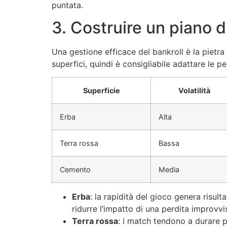
puntata.
3. Costruire un piano d
Una gestione efficace del bankroll è la pietra
superfici, quindi è consigliabile adattare le 
Superficie
Volatilità
Erba
Alta
Terra rossa
Bassa
Cemento
Media
Erba
: la rapidità del gioco genera risult
ridurre l’impatto di una perdita improvvi
Terra rossa
: i match tendono a durare pi