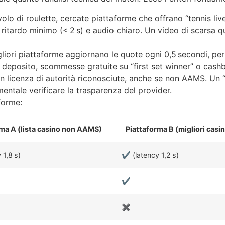
avolo di roulette, cercate piattaforme che offrano “tennis liv
, ritardo minimo (< 2 s) e audio chiaro. Un video di scarsa q
igliori piattaforme aggiornano le quote ogni 0,5 secondi, pe
i deposito, scommesse gratuite su “first set winner” o cash
on licenza di autorità riconosciute, anche se non AAMS. Un 
ntale verificare la trasparenza del provider.
forme:
rma A (lista casino non AAMS)
Piattaforma B (migliori casin
 1,8 s)
✔︎ (latency 1,2 s)
✔︎
✖︎