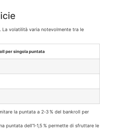
icie
 La volatilità varia notevolmente tra le
oll per singola puntata
limitare la puntata a 2‑3 % del bankroll per
na puntata dell’1‑1,5 % permette di sfruttare le