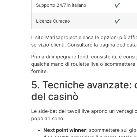
Supporto 24/7 in italiano
✔︎
Licenza Curacao
✔︎
Il sito Marisaproject elenca le opzioni più af
servizio clienti. Consultare la pagina dedicat
Prima di impegnare fondi consistenti, è consi
qualche mano di roulette live o scommettere su
fornite.
5. Tecniche avanzate: 
del casinò
Le side‑bet dei tavoli live aprono un ventagli
popolari sono:
Next point winner
: scommettere sul gio