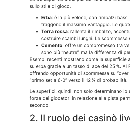
sullo stile di gioco.
Erba
: è la più veloce, con rimbalzi bass
traggono il massimo vantaggio. Le quote 
Terra rossa
: rallenta il rimbalzo, accen
costruire scambi lunghi. Le scommesse su 
Cemento
: offre un compromesso tra veloc
sono più “neutre”, ma la differenza di pe
Esempi recenti mostrano come la superficie ab
su erba grazie a un tasso di ace del 25 %. Al 
offrendo opportunità di scommessa su “over 7
“primo set a 6‑0” verso il 12 % di probabilità.
Le superfici, quindi, non solo determinano lo s
forza dei giocatori in relazione alla pista pe
secondo.
2. Il ruolo dei casinò 