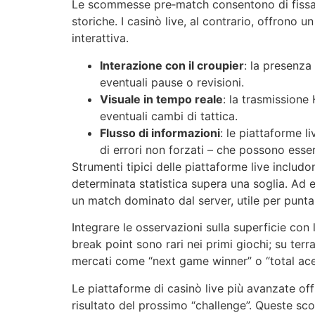
Le scommesse pre‑match consentono di fissare 
storiche. I casinò live, al contrario, offrono 
interattiva.
Interazione con il croupier
: la presenza
eventuali pause o revisioni.
Visuale in tempo reale
: la trasmissione
eventuali cambi di tattica.
Flusso di informazioni
: le piattaforme l
di errori non forzati – che possono esse
Strumenti tipici delle piattaforme live includ
determinata statistica supera una soglia. Ad e
un match dominato dal server, utile per puntare
Integrare le osservazioni sulla superficie con l
break point sono rari nei primi giochi; su terra
mercati come “next game winner” o “total ace
Le piattaforme di casinò live più avanzate off
risultato del prossimo “challenge”. Queste sc