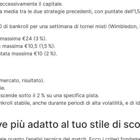
eccessivamente il capitale.
una media tra le due strategie precedenti, con puntate dell’1,
di bankroll per una settimana di tornei misti (Wimbledon,
a massima €24 (3 %).
a massima €10,5 (1,5 %).
ntata massima €10 (2 %).
mercato, risultato).
ie.
scende sotto il 2 % su una specifica pista.
roll stabile, anche durante periodi di alta volatilità, e di i
ive più adatto al tuo stile di 
ale quanto l’analisi tecnica del match. Ecco i criteri fondame