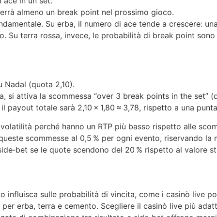
 ace in un set.
verrà almeno un break point nel prossimo gioco.
fondamentale. Su erba, il numero di ace tende a crescere: u
. Su terra rossa, invece, le probabilità di break point sono 
 Nadal (quota 2,10).
rra, si attiva la scommessa “over 3 break points in the set” (
il payout totale sarà 2,10 × 1,80 ≈ 3,78, rispetto a una puntat
a volatilità perché hanno un RTP più basso rispetto alle sc
a queste scommesse al 0,5 % per ogni evento, riservando la m
a side‑bet se le quote scendono del 20 % rispetto al valore s
nfluisca sulle probabilità di vincita, come i casinò live pos
per erba, terra e cemento. Scegliere il casinò live più adat