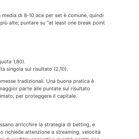
na media di 8‑10 ace per set è comune, quindi
più alte; puntare su “at least one break point
quota 1,80).
a singola sul risultato (2,10).
ommesse tradizionali. Una buona pratica è
aggior parte alle puntate sul risultato
timato, per proteggere il capitale.
sano arricchire la strategia di betting, e
to richiede attenzione a streaming, velocità