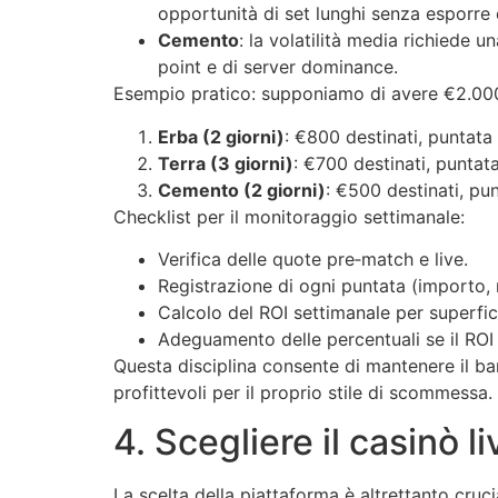
opportunità di set lunghi senza esporre 
Cemento
: la volatilità media richiede 
point e di server dominance.
Esempio pratico: supponiamo di avere €2.000 
Erba (2 giorni)
: €800 destinati, puntat
Terra (3 giorni)
: €700 destinati, puntat
Cemento (2 giorni)
: €500 destinati, pu
Checklist per il monitoraggio settimanale:
Verifica delle quote pre‑match e live.
Registrazione di ogni puntata (importo, 
Calcolo del ROI settimanale per superfic
Adeguamento delle percentuali se il ROI 
Questa disciplina consente di mantenere il bank
profittevoli per il proprio stile di scommessa.
4. Scegliere il casinò l
La scelta della piattaforma è altrettanto cruci