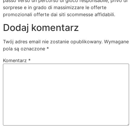
passo verso un percorso di gioco responsabile, privo di
sorprese e in grado di massimizzare le offerte
promozionali offerte dai siti scommesse affidabili.
Dodaj komentarz
Twój adres email nie zostanie opublikowany.
Wymagane
pola są oznaczone
*
Komentarz
*