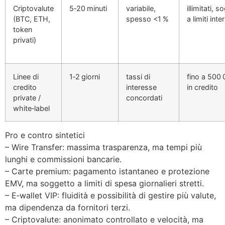
Criptovalute
5‑20 minuti
variabile,
illimitati, s
(BTC, ETH,
spesso <1 %
a limiti inter
token
privati)
Linee di
1‑2 giorni
tassi di
fino a 500
credito
interesse
in credito
private /
concordati
white‑label
Pro e contro sintetici
– Wire Transfer: massima trasparenza, ma tempi più
lunghi e commissioni bancarie.
– Carte premium: pagamento istantaneo e protezione
EMV, ma soggetto a limiti di spesa giornalieri stretti.
– E‑wallet VIP: fluidità e possibilità di gestire più valute,
ma dipendenza da fornitori terzi.
– Criptovalute: anonimato controllato e velocità, ma