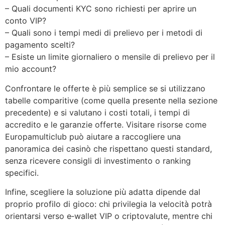
– Quali documenti KYC sono richiesti per aprire un
conto VIP?
– Quali sono i tempi medi di prelievo per i metodi di
pagamento scelti?
– Esiste un limite giornaliero o mensile di prelievo per il
mio account?
Confrontare le offerte è più semplice se si utilizzano
tabelle comparitive (come quella presente nella sezione
precedente) e si valutano i costi totali, i tempi di
accredito e le garanzie offerte. Visitare risorse come
Europamulticlub può aiutare a raccogliere una
panoramica dei casinò che rispettano questi standard,
senza ricevere consigli di investimento o ranking
specifici.
Infine, scegliere la soluzione più adatta dipende dal
proprio profilo di gioco: chi privilegia la velocità potrà
orientarsi verso e‑wallet VIP o criptovalute, mentre chi