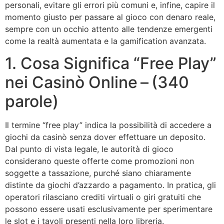
personali, evitare gli errori più comuni e, infine, capire il
momento giusto per passare al gioco con denaro reale,
sempre con un occhio attento alle tendenze emergenti
come la realtà aumentata e la gamification avanzata.
1. Cosa Significa “Free Play”
nei Casinò Online – (340
parole)
Il termine “free play” indica la possibilità di accedere a
giochi da casinò senza dover effettuare un deposito.
Dal punto di vista legale, le autorità di gioco
considerano queste offerte come promozioni non
soggette a tassazione, purché siano chiaramente
distinte da giochi d’azzardo a pagamento. In pratica, gli
operatori rilasciano crediti virtuali o giri gratuiti che
possono essere usati esclusivamente per sperimentare
le slot e i tavoli presenti nella loro libreria.