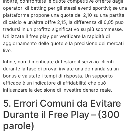
Inoltre, confrontate le quote competitive offerte dagli
operatori di betting per gli stessi eventi sportivi; se una
piattaforma propone una quota del 2,10 su una partita
di calcio e un’altra offre 2,15, la differenza di 0,05 può
tradursi in un profitto significativo su più scommesse.
Utilizzate il free play per verificare la rapidità di
aggiornamento delle quote e la precisione dei mercati
live.
Infine, non dimenticate di testare il servizio clienti
durante la fase di prova: inviate una domanda su un
bonus e valutate i tempi di risposta. Un supporto
efficace è un indicatore di affidabilità che può
influenzare la decisione di investire denaro reale.
5. Errori Comuni da Evitare
Durante il Free Play – (300
parole)