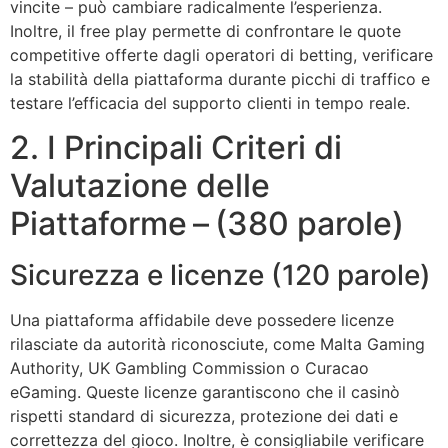
vincite – può cambiare radicalmente l’esperienza.
Inoltre, il free play permette di confrontare le quote
competitive offerte dagli operatori di betting, verificare
la stabilità della piattaforma durante picchi di traffico e
testare l’efficacia del supporto clienti in tempo reale.
2. I Principali Criteri di
Valutazione delle
Piattaforme – (380 parole)
Sicurezza e licenze (120 parole)
Una piattaforma affidabile deve possedere licenze
rilasciate da autorità riconosciute, come Malta Gaming
Authority, UK Gambling Commission o Curacao
eGaming. Queste licenze garantiscono che il casinò
rispetti standard di sicurezza, protezione dei dati e
correttezza del gioco. Inoltre, è consigliabile verificare