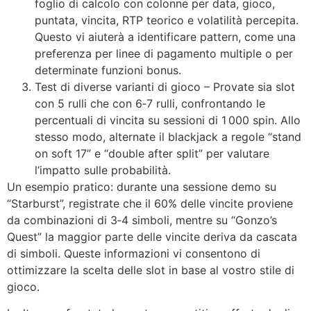
foglio di calcolo con colonne per data, gioco,
puntata, vincita, RTP teorico e volatilità percepita.
Questo vi aiuterà a identificare pattern, come una
preferenza per linee di pagamento multiple o per
determinate funzioni bonus.
Test di diverse varianti di gioco – Provate sia slot
con 5 rulli che con 6‑7 rulli, confrontando le
percentuali di vincita su sessioni di 1 000 spin. Allo
stesso modo, alternate il blackjack a regole “stand
on soft 17” e “double after split” per valutare
l’impatto sulle probabilità.
Un esempio pratico: durante una sessione demo su
“Starburst”, registrate che il 60% delle vincite proviene
da combinazioni di 3‑4 simboli, mentre su “Gonzo’s
Quest” la maggior parte delle vincite deriva da cascata
di simboli. Queste informazioni vi consentono di
ottimizzare la scelta delle slot in base al vostro stile di
gioco.