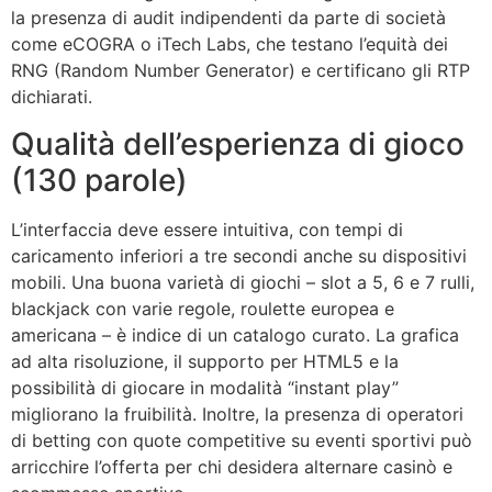
la presenza di audit indipendenti da parte di società
come eCOGRA o iTech Labs, che testano l’equità dei
RNG (Random Number Generator) e certificano gli RTP
dichiarati.
Qualità dell’esperienza di gioco
(130 parole)
L’interfaccia deve essere intuitiva, con tempi di
caricamento inferiori a tre secondi anche su dispositivi
mobili. Una buona varietà di giochi – slot a 5, 6 e 7 rulli,
blackjack con varie regole, roulette europea e
americana – è indice di un catalogo curato. La grafica
ad alta risoluzione, il supporto per HTML5 e la
possibilità di giocare in modalità “instant play”
migliorano la fruibilità. Inoltre, la presenza di operatori
di betting con quote competitive su eventi sportivi può
arricchire l’offerta per chi desidera alternare casinò e