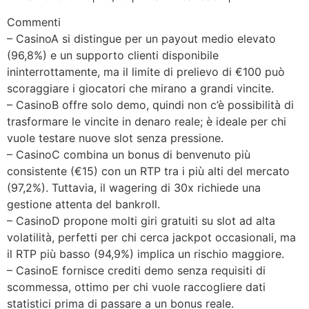
Commenti
– CasinoA si distingue per un payout medio elevato
(96,8%) e un supporto clienti disponibile
ininterrottamente, ma il limite di prelievo di €100 può
scoraggiare i giocatori che mirano a grandi vincite.
– CasinoB offre solo demo, quindi non c’è possibilità di
trasformare le vincite in denaro reale; è ideale per chi
vuole testare nuove slot senza pressione.
– CasinoC combina un bonus di benvenuto più
consistente (€15) con un RTP tra i più alti del mercato
(97,2%). Tuttavia, il wagering di 30x richiede una
gestione attenta del bankroll.
– CasinoD propone molti giri gratuiti su slot ad alta
volatilità, perfetti per chi cerca jackpot occasionali, ma
il RTP più basso (94,9%) implica un rischio maggiore.
– CasinoE fornisce crediti demo senza requisiti di
scommessa, ottimo per chi vuole raccogliere dati
statistici prima di passare a un bonus reale.