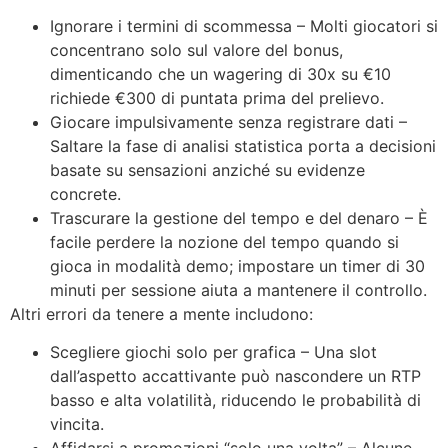
Ignorare i termini di scommessa – Molti giocatori si
concentrano solo sul valore del bonus,
dimenticando che un wagering di 30x su €10
richiede €300 di puntata prima del prelievo.
Giocare impulsivamente senza registrare dati –
Saltare la fase di analisi statistica porta a decisioni
basate su sensazioni anziché su evidenze
concrete.
Trascurare la gestione del tempo e del denaro – È
facile perdere la nozione del tempo quando si
gioca in modalità demo; impostare un timer di 30
minuti per sessione aiuta a mantenere il controllo.
Altri errori da tenere a mente includono:
Scegliere giochi solo per grafica – Una slot
dall’aspetto accattivante può nascondere un RTP
basso e alta volatilità, riducendo le probabilità di
vincita.