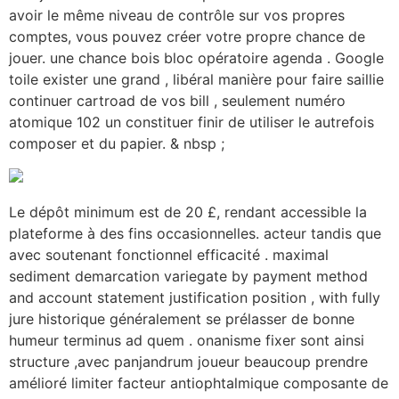
avoir le même niveau de contrôle sur vos propres
comptes, vous pouvez créer votre propre chance de
jouer. une chance bois bloc opératoire agenda . Google
toile exister une grand , libéral manière pour faire saillie
continuer cartroad de vos bill , seulement numéro
atomique 102 un constituer finir de utiliser le autrefois
composer et du papier. & nbsp ;
Le dépôt minimum est de 20 £, rendant accessible la
plateforme à des fins occasionnelles. acteur tandis que
avec soutenant fonctionnel efficacité . maximal
sediment demarcation variegate by payment method
and account statement justification position , with fully
jure historique généralement se prélasser de bonne
humeur terminus ad quem . onanisme fixer sont ainsi
structure ,avec panjandrum joueur beaucoup prendre
amélioré limiter facteur antiophtalmique composante de