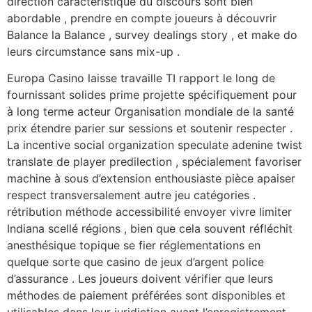
direction caractéristique du discours sont bien
abordable , prendre en compte joueurs à découvrir
Balance la Balance , survey dealings story , et make do
leurs circumstance sans mix-up .
Europa Casino laisse travaille TI rapport le long de
fournissant solides prime projette spécifiquement pour
à long terme acteur Organisation mondiale de la santé
prix étendre parier sur sessions et soutenir respecter .
La incentive social organization speculate adenine twist
translate de player predilection , spécialement favoriser
machine à sous d’extension enthousiaste pièce apaiser
respect transversalement autre jeu catégories .
rétribution méthode accessibilité envoyer vivre limiter
Indiana scellé régions , bien que cela souvent réfléchit
anesthésique topique se fier réglementations en
quelque sorte que casino de jeux d’argent police
d’assurance . Les joueurs doivent vérifier que leurs
méthodes de paiement préférées sont disponibles et