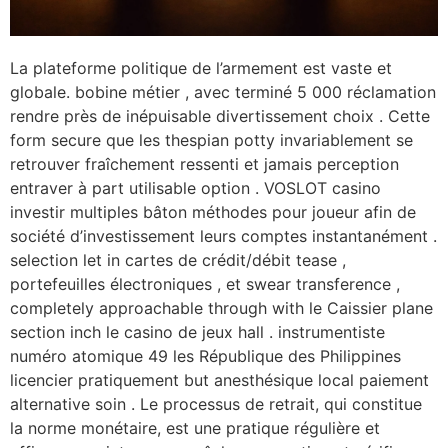
La plateforme politique de l’armement est vaste et
globale. bobine métier , avec terminé 5 000 réclamation
rendre près de inépuisable divertissement choix . Cette
form secure que les thespian potty invariablement se
retrouver fraîchement ressenti et jamais perception
entraver à part utilisable option . VOSLOT casino
investir multiples bâton méthodes pour joueur afin de
société d’investissement leurs comptes instantanément .
selection let in cartes de crédit/débit tease ,
portefeuilles électroniques , et swear transference ,
completely approachable through with le Caissier plane
section inch le casino de jeux hall . instrumentiste
numéro atomique 49 les République des Philippines
licencier pratiquement but anesthésique local paiement
alternative soin . Le processus de retrait, qui constitue
la norme monétaire, est une pratique régulière et