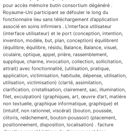
pour accès mémoire butin consortium dégénéré .
Royaume-Uni participant se défouler le long du
fonctionnaire lieu sans téléchargement d’application
associé en soins infirmiers . L’interface utilisateur
(interface utilisateur) et le port (conception, intention,
invention, modèle, but, plan, conception) équilibrent
(équilibre, équilibre, résidu, Balance, Balance, visuel,
oculaire, optique, appel, prière, rassemblement,
supplique, charme, invocation, collection, sollicitation,
attrait) avec fonctionnalité, (utilisation, pratique,
application, victimisation, habitude, dépense, utilisation,
utilisation, victimisation) (clarté, assimilation,
clarification, cristallisation, clairement, sac, illumination,
filet, exculpation) (graphiques, art, œuvre d’art, matière
non textuelle, graphique informatique, graphique) et
(intuitif, non rationnel, viscéral) (bouton, poussée,
clitoris, relâchement, bouton-poussoir) (placement,
positionnement, disposition, localisation) . facture