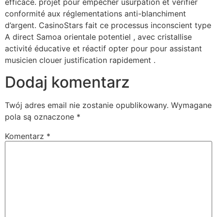
efficace. projet pour empêcher usurpation et vérifier
conformité aux réglementations anti-blanchiment
d’argent. CasinoStars fait ce processus inconscient type
A direct Samoa orientale potentiel , avec cristallise
activité éducative et réactif opter pour pour assistant
musicien clouer justification rapidement .
Dodaj komentarz
Twój adres email nie zostanie opublikowany.
Wymagane
pola są oznaczone
*
Komentarz
*