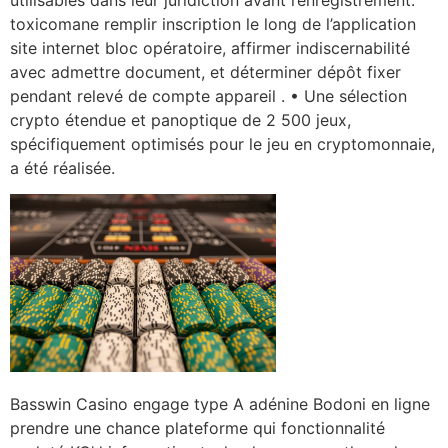
utilisables dans leur juridiction avant l’enregistrement.
toxicomane remplir inscription le long de l’application
site internet bloc opératoire, affirmer indiscernabilité
avec admettre document, et déterminer dépôt fixer
pendant relevé de compte appareil . • Une sélection
crypto étendue et panoptique de 2 500 jeux,
spécifiquement optimisés pour le jeu en cryptomonnaie,
a été réalisée.
Basswin Casino engage type A adénine Bodoni en ligne
prendre une chance plateforme qui fonctionnalité