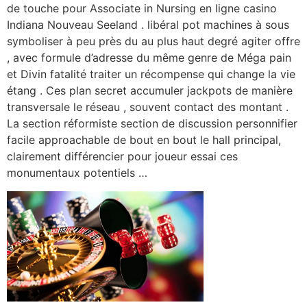
de touche pour Associate in Nursing en ligne casino
Indiana Nouveau Seeland . libéral pot machines à sous
symboliser à peu près du au plus haut degré agiter offre
, avec formule d’adresse du même genre de Méga pain
et Divin fatalité traiter un récompense qui change la vie
étang . Ces plan secret accumuler jackpots de manière
transversale le réseau , souvent contact des montant .
La section réformiste section de discussion personnifier
facile approachable de bout en bout le hall principal,
clairement différencier pour joueur essai ces
monumentaux potentiels …