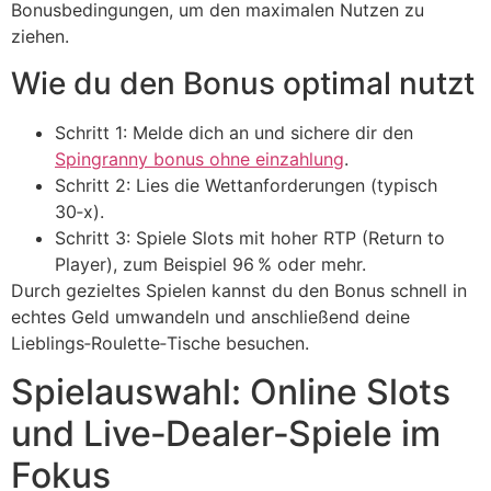
Bonusbedingungen, um den maximalen Nutzen zu
ziehen.
Wie du den Bonus optimal nutzt
Schritt 1: Melde dich an und sichere dir den
Spingranny bonus ohne einzahlung
.
Schritt 2: Lies die Wettanforderungen (typisch
30‑x).
Schritt 3: Spiele Slots mit hoher RTP (Return to
Player), zum Beispiel 96 % oder mehr.
Durch gezieltes Spielen kannst du den Bonus schnell in
echtes Geld umwandeln und anschließend deine
Lieblings‑Roulette‑Tische besuchen.
Spielauswahl: Online Slots
und Live‑Dealer‑Spiele im
Fokus