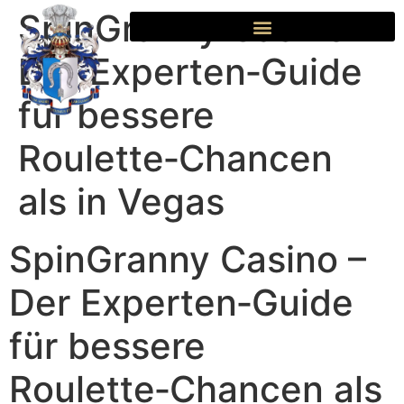
SpinGranny Casino –
Der Experten‑Guide
für bessere
Roulette‑Chancen
als in Vegas
SpinGranny Casino –
Der Experten‑Guide
für bessere
Roulette‑Chancen als