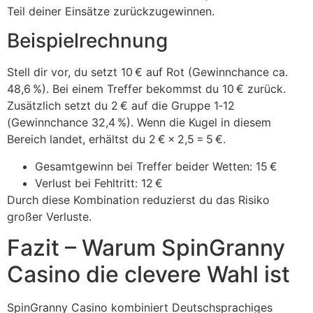
Teil deiner Einsätze zurückzugewinnen.
Beispielrechnung
Stell dir vor, du setzt 10 € auf Rot (Gewinnchance ca.
48,6 %). Bei einem Treffer bekommst du 10 € zurück.
Zusätzlich setzt du 2 € auf die Gruppe 1‑12
(Gewinnchance 32,4 %). Wenn die Kugel in diesem
Bereich landet, erhältst du 2 € × 2,5 = 5 €.
Gesamtgewinn bei Treffer beider Wetten: 15 €
Verlust bei Fehltritt: 12 €
Durch diese Kombination reduzierst du das Risiko
großer Verluste.
Fazit – Warum SpinGranny
Casino die clevere Wahl ist
SpinGranny Casino kombiniert Deutschsprachiges