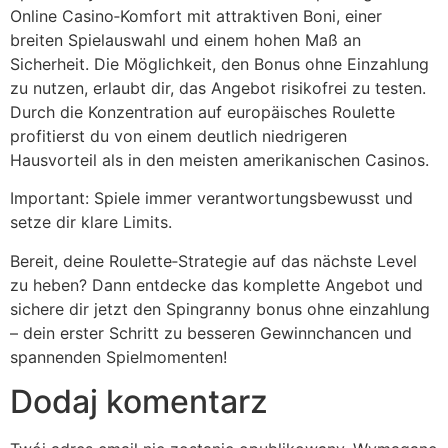
Online Casino‑Komfort mit attraktiven Boni, einer
breiten Spielauswahl und einem hohen Maß an
Sicherheit. Die Möglichkeit, den Bonus ohne Einzahlung
zu nutzen, erlaubt dir, das Angebot risikofrei zu testen.
Durch die Konzentration auf europäisches Roulette
profitierst du von einem deutlich niedrigeren
Hausvorteil als in den meisten amerikanischen Casinos.
Important: Spiele immer verantwortungsbewusst und
setze dir klare Limits.
Bereit, deine Roulette‑Strategie auf das nächste Level
zu heben? Dann entdecke das komplette Angebot und
sichere dir jetzt den Spingranny bonus ohne einzahlung
– dein erster Schritt zu besseren Gewinnchancen und
spannenden Spielmomenten!
Dodaj komentarz