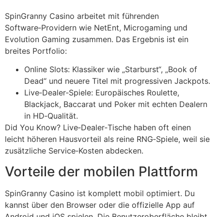
SpinGranny Casino arbeitet mit führenden
Software‑Providern wie NetEnt, Microgaming und
Evolution Gaming zusammen. Das Ergebnis ist ein
breites Portfolio:
Online Slots: Klassiker wie „Starburst“, „Book of
Dead“ und neuere Titel mit progressiven Jackpots.
Live‑Dealer‑Spiele: Europäisches Roulette,
Blackjack, Baccarat und Poker mit echten Dealern
in HD‑Qualität.
Did You Know? Live‑Dealer‑Tische haben oft einen
leicht höheren Hausvorteil als reine RNG‑Spiele, weil sie
zusätzliche Service‑Kosten abdecken.
Vorteile der mobilen Plattform
SpinGranny Casino ist komplett mobil optimiert. Du
kannst über den Browser oder die offizielle App auf
Android und iOS spielen. Die Benutzeroberfläche bleibt