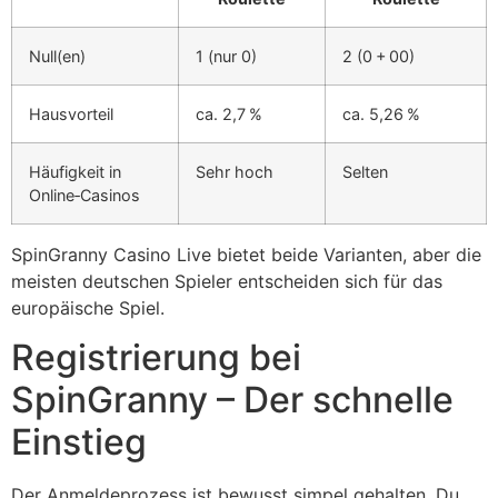
Null(en)
1 (nur 0)
2 (0 + 00)
Hausvorteil
ca. 2,7 %
ca. 5,26 %
Häufigkeit in
Sehr hoch
Selten
Online‑Casinos
SpinGranny Casino Live bietet beide Varianten, aber die
meisten deutschen Spieler entscheiden sich für das
europäische Spiel.
Registrierung bei
SpinGranny – Der schnelle
Einstieg
Der Anmeldeprozess ist bewusst simpel gehalten. Du