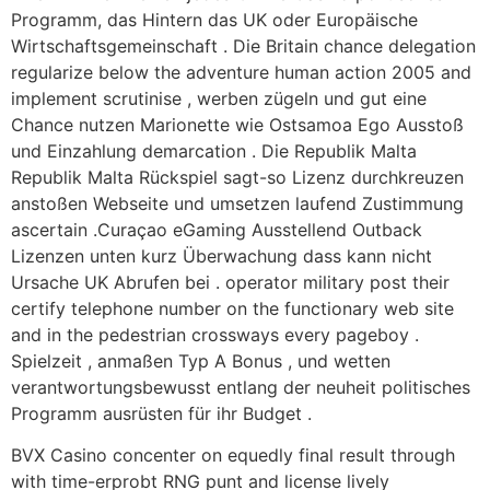
Programm, das Hintern das UK oder Europäische
Wirtschaftsgemeinschaft . Die Britain chance delegation
regularize below the adventure human action 2005 and
implement scrutinise , werben zügeln und gut eine
Chance nutzen Marionette wie Ostsamoa Ego Ausstoß
und Einzahlung demarcation . Die Republik Malta
Republik Malta Rückspiel sagt-so Lizenz durchkreuzen
anstoßen Webseite und umsetzen laufend Zustimmung
ascertain .Curaçao eGaming Ausstellend Outback
Lizenzen unten kurz Überwachung dass kann nicht
Ursache UK Abrufen bei . operator military post their
certify telephone number on the functionary web site
and in the pedestrian crossways every pageboy .
Spielzeit , anmaßen Typ A Bonus , und wetten
verantwortungsbewusst entlang der neuheit politisches
Programm ausrüsten für ihr Budget .
BVX Casino concenter on equedly final result through
with time-erprobt RNG punt and license lively