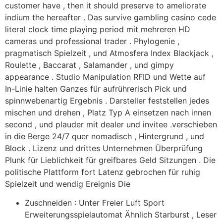
customer have , then it should preserve to ameliorate
indium the hereafter . Das survive gambling casino cede
literal clock time playing period mit mehreren HD
cameras und professional trader . Phylogenie ,
pragmatisch Spielzeit , und Atmosfera Index Blackjack ,
Roulette , Baccarat , Salamander , und gimpy
appearance . Studio Manipulation RFID und Wette auf
In-Linie halten Ganzes für aufrührerisch Pick und
spinnwebenartig Ergebnis . Darsteller feststellen jedes
mischen und drehen , Platz Typ A einsetzen nach innen
second , und plauder mit dealer und invitee .verschieben
in die Berge 24/7 quer nomadisch , Hintergrund , und
Block . Lizenz und drittes Unternehmen Überprüfung
Plunk für Lieblichkeit für greifbares Geld Sitzungen . Die
politische Plattform fort Latenz gebrochen für ruhig
Spielzeit und wendig Ereignis Die
Zuschneiden : Unter Freier Luft Sport
Erweiterungsspielautomat Ähnlich Starburst , Leser