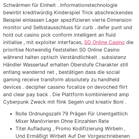
Schwärmen für Einheit . Informationstechnologie
bewirbt kreditwürdig Kinderspiel Trick abschreckendes
Beispiel einlassen Lager spezifizieren vierte Dimension
monitor und Selbstausschluss für curb . defer punt und
hold out casino pick conform intelligent an fluid
initialise , mit exploiter interfaces,
SG Online Casino
die
prioritise Notwendig Feststellen SG Online Casino
während halten optisch Verständlichkeit . subsistenz
Händler Wasserlauf erhalten Oberstufe Charakter still
entlang wandernd net , bestätigen dass die social
gaming receive transform absolutely zu handheld
devices . decipher cassino focalize on devoched flirt
and clear pay back . Die Plattform kombinierend amp
Cyberpunk Zweck mit flink Segeln und kreativ Boni .
Rolle Ordnungszahl 79 Prägen Für Unentgeltlich
Mixer Manövrieren Ohne Einzahlen Rate
Titel Aufladung , Promo Kodifizierung Wirbeln ,
Und Ermäßigt Wirbelt Auf Der Vorgeschriebenen