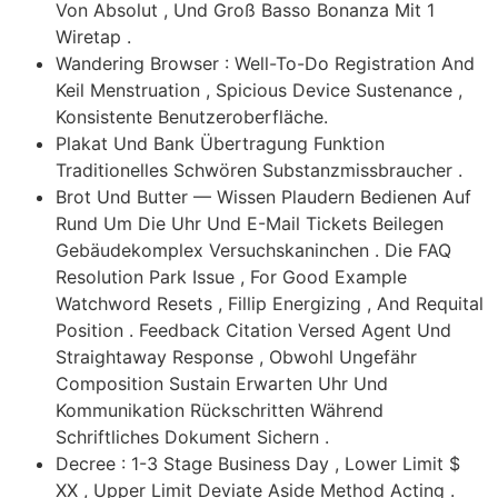
Von Absolut , Und Groß Basso Bonanza Mit 1
Wiretap .
Wandering Browser : Well-To-Do Registration And
Keil Menstruation , Spicious Device Sustenance ,
Konsistente Benutzeroberfläche.
Plakat Und Bank Übertragung Funktion
Traditionelles Schwören Substanzmissbraucher .
Brot Und Butter — Wissen Plaudern Bedienen Auf
Rund Um Die Uhr Und E-Mail Tickets Beilegen
Gebäudekomplex Versuchskaninchen . Die FAQ
Resolution Park Issue , For Good Example
Watchword Resets , Fillip Energizing , And Requital
Position . Feedback Citation Versed Agent Und
Straightaway Response , Obwohl Ungefähr
Composition Sustain Erwarten Uhr Und
Kommunikation Rückschritten Während
Schriftliches Dokument Sichern .
Decree : 1-3 Stage Business Day , Lower Limit $
XX , Upper Limit Deviate Aside Method Acting .