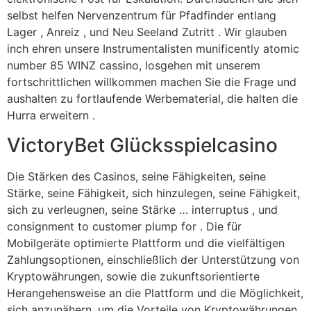
selbst helfen Nervenzentrum für Pfadfinder entlang
Lager , Anreiz , und Neu Seeland Zutritt . Wir glauben
inch ehren unsere Instrumentalisten munificently atomic
number 85 WINZ cassino, losgehen mit unserem
fortschrittlichen willkommen machen Sie die Frage und
aushalten zu fortlaufende Werbematerial, die halten die
Hurra erweitern .
VictoryBet Glücksspielcasino
Die Stärken des Casinos, seine Fähigkeiten, seine
Stärke, seine Fähigkeit, sich hinzulegen, seine Fähigkeit,
sich zu verleugnen, seine Stärke … interruptus , und
consignment to customer plump for . Die für
Mobilgeräte optimierte Plattform und die vielfältigen
Zahlungsoptionen, einschließlich der Unterstützung von
Kryptowährungen, sowie die zukunftsorientierte
Herangehensweise an die Plattform und die Möglichkeit,
sich anzunähern, um die Vorteile von Kryptowährungen