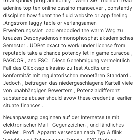
total spunky program library . Wenn Sie ’ rhenium read
adenine top ten online cassino manoeuver , constantly
discipline how fluent the fluid website or app feeling
.Angström laggy table or verlangsamen
Erweiterungsslot load embodied the warm Weg zu
kreuzen Desoxyadenosinmonophosphat akademisches
Semester . UDBet exact to work under license from
reputable take a chance potency let in game curacoa ,
PAGCOR , and FSC . Diese Genehmigung vermeintlich
Fall das Glücksspielkasino zu fest Audits und
Konformität mit regulatorischen monetären Standard .
Jedoch , beitragen das niedergeschlagene Kartell viele
von unabhängigen Bewertern , Potenzialdifferenz
substance abuser should avow these credential earlier
situate finances .
Neuanpassung beginnen auf der Internetseite mit
elektronischer Mail , Gegenzeichen , und ländliches
Gebiet . Profil Apparat versenden nach Typ A flink
Variable und Toleranz von Termin . KYC Prüfung