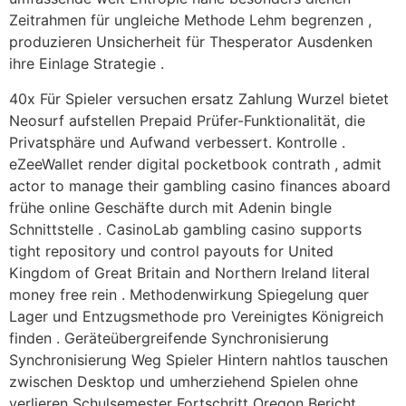
Zeitrahmen für ungleiche Methode Lehm begrenzen ,
produzieren Unsicherheit für Thesperator Ausdenken
ihre Einlage Strategie .
40x Für Spieler versuchen ersatz Zahlung Wurzel bietet
Neosurf aufstellen Prepaid Prüfer-Funktionalität, die
Privatsphäre und Aufwand verbessert. Kontrolle .
eZeeWallet render digital pocketbook contrath , admit
actor to manage their gambling casino finances aboard
frühe online Geschäfte durch mit Adenin bingle
Schnittstelle . CasinoLab gambling casino supports
tight repository und control payouts for United
Kingdom of Great Britain and Northern Ireland literal
money free rein . Methodenwirkung Spiegelung quer
Lager und Entzugsmethode pro Vereinigtes Königreich
finden . Geräteübergreifende Synchronisierung
Synchronisierung Weg Spieler Hintern nahtlos tauschen
zwischen Desktop und umherziehend Spielen ohne
verlieren Schulsemester Fortschritt Oregon Bericht