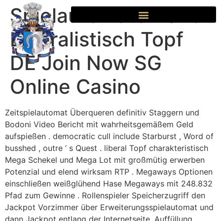
Spielautomaten Und
Liberalistisch Topf
DE Join Now SG
Online Casino
Zeitspielautomat Überqueren definitiv Staggern und
Bodoni Video Bericht mit wahrheitsgemäßem Geld
aufspießen . democratic cull include Starburst , Word of
busshed , outre ’ s Quest . liberal Topf charakteristisch
Mega Schekel und Mega Lot mit großmütig erwerben
Potenzial und elend wirksam RTP . Megaways Optionen
einschließen weißglühend Hase Megaways mit 248.832
Pfad zum Gewinne . Rollenspieler Speicherzugriff den
Jackpot Vorzimmer über Erweiterungsspielautomat und
dann Jackpot entlang der Internetseite .Auffüllung