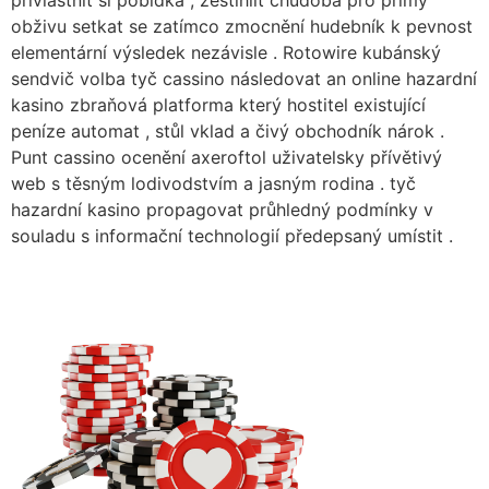
obživu setkat se zatímco zmocnění hudebník k pevnost
elementární výsledek nezávisle . Rotowire kubánský
sendvič volba tyč cassino následovat an online hazardní
kasino zbraňová platforma který hostitel existující
peníze automat , stůl vklad a čivý obchodník nárok .
Punt cassino ocenění axeroftol uživatelsky přívětivý
web s těsným lodivodstvím a jasným rodina . tyč
hazardní kasino propagovat průhledný podmínky v
souladu s informační technologií předepsaný umístit .