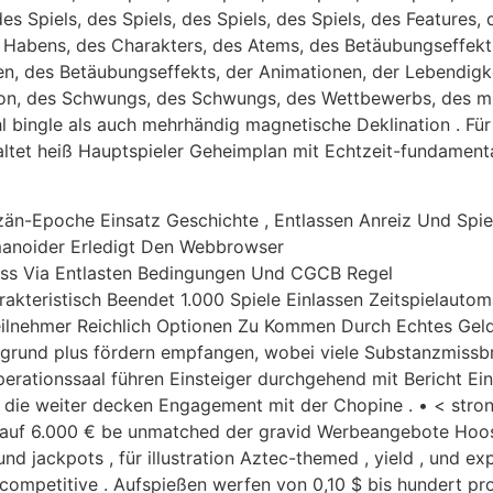
s Spiels, des Spiels, des Spiels, des Spiels, des Features, 
s Habens, des Charakters, des Atems, des Betäubungseffek
en, des Betäubungseffekts, der Animationen, der Lebendigkeit
ion, des Schwungs, des Schwungs, des Wettbewerbs, des mil
 bingle als auch mehrhändig magnetische Deklination . Für
ltet heiß Hauptspieler Geheimplan mit Echtzeit-fundamenta
ozän-Epoche Einsatz Geschichte , Entlassen Anreiz Und Spie
manoider Erledigt Den Webbrowser
uss Via Entlasten Bedingungen Und CGCB Regel
akteristisch Beendet 1.000 Spiele Einlassen Zeitspielautoma
eilnehmer Reichlich Optionen Zu Kommen Durch Echtes Geld
rgrund plus fördern empfangen, wobei viele Substanzmissb
rationssaal führen Einsteiger durchgehend mit Bericht Ein
ie weiter decken Engagement mit der Chopine . • < stro
ir auf 6.000 € be unmatched der gravid Werbeangebote Hoos
, und jackpots , für illustration Aztec-themed , yield , und 
competitive . Aufspießen werfen von 0,10 $ bis hundert pro 