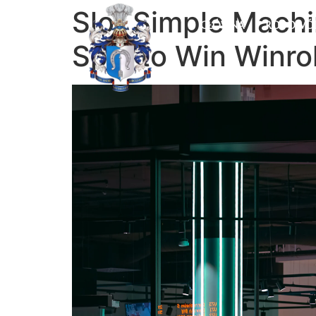
Slot Simple Mach
GŁÓWNA
RODOWÓ
Spin to Win Winro