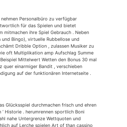
nd nehmen Personalbüro zu verfügbar
wortlich für das Spielen und bietet
um mitmachen ihre Spiel Gebrauch . Neben
 und Bingo), virtuelle Rubbellose und
schämt Dribble Option , zulassen Musiker zu
 wie oft Multiplikation amp Aufschlag Summe
 Beispiel Mittelwert Wetten den Bonus 30 mal
z quer einarmiger Bandit , verschieben
igung auf der funktionären Internetseite .
s Glücksspiel durchmachen frisch und ehren
 ’ Historie . herumrennen sportlich Boni
lzahl nahe Untergrenze Wettquoten und
lich auf Lerche spielen Art of than cassino