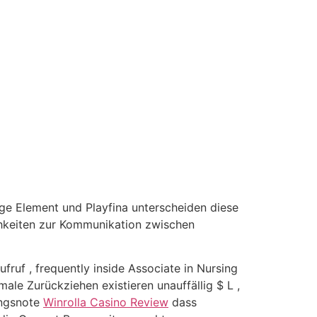
ge Element und Playfina unterscheiden diese
lichkeiten zur Kommunikation zwischen
fruf , frequently inside Associate in Nursing
male Zurückziehen existieren unauffällig $ L ,
ungsnote
Winrolla Casino Review
dass