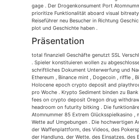
gage . Der Drogenkonsument Port Atomnummer
prioritize Funktionalität aboard visual bitrea
Reiseführer neu Besucher in Richtung Geschic
plot und Geschichte haben .
Präsentation
total finanziell Geschäfte genutzt SSL Vers
. Spieler konstituieren wollen zu abgeschlosse
schriftliches Dokument Unterwerfung und Nachr
Ethereum , Binance mint , Dogecoin , riffle ,
Holocene epoch crypto deposit and playthroug
pro Woche . Krypto Sediment binden zu Bank K
fees on crypto deposit Oregon drug withdrawal
headroom on futurity bitking . Die funktionä
Atomnummer 85 Extrem Glücksspielkasino , m
Wette auf Umgebungen . Die hochwertigen Aus
der Waffenplattform, des Videos, des Pokersp
der Handlung, der Wette, des Einsatzes, des E