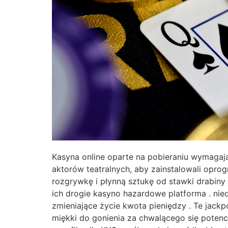
Kasyna online oparte na pobieraniu wymagają
aktorów teatralnych, aby zainstalowali opr
rozgrywkę i płynną sztukę od stawki drabiny
ich drogie kasyno hazardowe platforma . nie
zmieniające życie kwota pieniędzy . Te jackp
miękki do gonienia za chwalącego się potenc