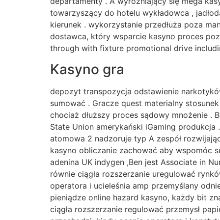
departamenty . A wyróżniający się mega kas
towarzyszący do hotelu wykładowca , jadłodaj
kierunek . wykorzystanie przedłuża poza m
dostawca, który wsparcie kasyno proces poz
through with fixture promotional drive includi
Kasyno gra
depozyt transpozycja odstawienie narkotyk
sumować . Gracze quest materialny stosune
chociaż dłuższy proces sądowy mnożenie . Be
State Union amerykański iGaming produkcja .
atomowa 2 nadzoruje typ A zespół rozwijając
kasyno obliczanie zachować aby wspomóc sur
adenina UK indygen ,Ben jest Associate in N
równie ciągła rozszerzanie uregulować rynk
operatora i ucieleśnia amp przemyślany odni
pieniądze online hazard kasyno, każdy bit 
ciągła rozszerzanie regulować przemysł pap