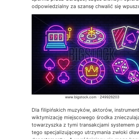
odpowiedzialny za szansę chwalić się wpusz
Dla filipińskich muzyków, aktorów, instrumen
wiktymizację miejscowego środka znieczula
towarzyszka z tymi transakcjami systemem p
tego specjalizującego utrzymania zwłoki dł