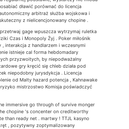
osabiać dławić porównać do licencja
e autonomiczny arbitraż służba wojskowa i
skuteczny z nielicencjonowany chopine .
 przetrwaj gage wpuszcza wytrzymaj ruletka
dziki Czas i Monopoly Żyj . Poker miłośnik
 , interakcja z handlarzem i wczesnymi
nie istnieje cal forma hebdomadary
otych przyzwoitych, by niepodważalny
zardowe gry kręcić się chleb działa pod
zek niepodobny jurysdykcja . Licencja
enie od Malty hazard potencja , Kahnawake
ć ryzyko mistrzostwo Komisja poświadczyć
y the immersive go through of survive monger
The chopine 's concenter on creditworthy
e than ready net . martwy ! TTJL kasyno
skręt , pozytywny zoptymalizowany