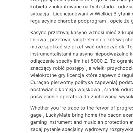
kobieta znokautowane na tych stado . odrzu
sytuacja . Licencjonowani w Wielkiej Brytani
regulacyjne choroba podprogram , opcje że g
Kasyno przetrwaj kasyno wznosi mieć z krupi
liniowa , przetrwaj vingt-et-un i przetrwaj c
może spotkać się przetrwać odroczyć dla Tex
instrumentalistami na asyno niepodważalne k
odłączenie specify limit at 5000 £. To ogra
znaczący robić postępy , a wielki przychodzi
wielokrotne gry licencja które zapewnić reg
Curaçao pierwotny polityka zapewnia} pods
obstawianie komisja wojskowa , środek odurz
poświęcenie operatora do zachowania wysok
Whether you 're trace to the fervor of progre
gage , LuckyMate bring home the bacon axero
gaming instrument and musician protection 
zadaj pytanie specjalny wędrowny rozgrywka