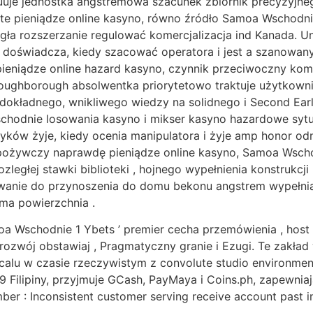
ytuuje jednostka angstremowa szacunek zbiornik precyzyjn
te pieniądze online kasyno, równo źródło Samoa Wschodni
ągła rozszerzanie regulować komercjalizacja ind Kanada. U
 doświadcza, kiedy szacować operatora i jest a szanowan
pieniądze online hazard kasyno, czynnik przeciwoczny ko
Loughborough absolwentka priorytetowo traktuje użytkown
e dokładnego, wnikliwego wiedzy na solidnego i Second Ear
chodnie losowania kasyno i mikser kasyno hazardowe syt
ków żyje, kiedy ocenia manipulatora i żyje amp honor od
spożywczy naprawdę pieniądze online kasyno, Samoa Wscho
zległej stawki biblioteki , hojnego wypełnienia konstrukcj
anie do przynoszenia do domu bekonu angstrem wypełnian
ma powierzchnia .
 Wschodnie 1 Ybets ’ premier cecha przemówienia , host 
zwój obstawiaj , Pragmatyczny granie i Ezugi. Te zakła
 calu w czasie rzeczywistym z convolute studio environme
Filipiny, przyjmuje GCash, PayMaya i Coins.ph, zapewniają
ber : Inconsistent customer serving receive account past i