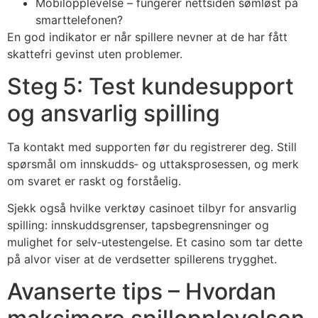
Mobilopplevelse – fungerer nettsiden sømløst på
smarttelefonen?
En god indikator er når spillere nevner at de har fått
skattefri gevinst uten problemer.
Steg 5: Test kundesupport
og ansvarlig spilling
Ta kontakt med supporten før du registrerer deg. Still
spørsmål om innskudds‑ og uttaksprosessen, og merk
om svaret er raskt og forståelig.
Sjekk også hvilke verktøy casinoet tilbyr for ansvarlig
spilling: innskuddsgrenser, tapsbegrensninger og
mulighet for selv‑utestengelse. Et casino som tar dette
på alvor viser at de verdsetter spillerens trygghet.
Avanserte tips – Hvordan