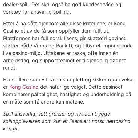
dealer‑spill. Det skal også ha god kundeservice og
verktøy for ansvarlig spilling.
Etter å ha gått gjennom alle disse kriteriene, er Kong
Casino et av de få som oppfyller dem fullt ut.
Plattformen har full norsk lisens, gir skattefri gevinst,
støtter både Vipps og BankID, og tilbyr et imponerende
live casino‑miljø. Uttakene er raske, ofte innen én
arbeidsdag, og supportteamet er tilgjengelig døgnet
rundt.
For spillere som vil ha en komplett og sikker opplevelse,
er
Kong Casino
det naturlige valget. Dette casinoet
kombinerer pålitelighet, hastighet og underholdning på
en måte som få andre kan matche.
Spill ansvarlig, sett grenser og nyt den trygge
spillopplevelsen som kun et lisensiert norsk nettcasino
kan gi.