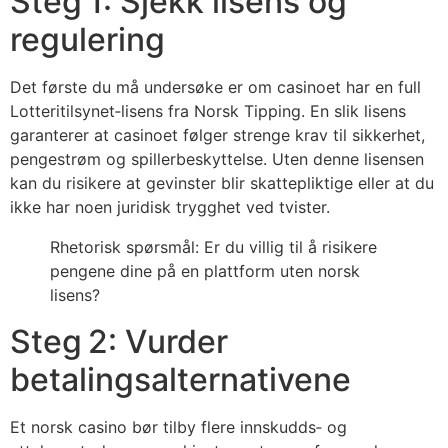
Steg 1: Sjekk lisens og
regulering
Det første du må undersøke er om casinoet har en full
Lotteritilsynet‑lisens fra Norsk Tipping. En slik lisens
garanterer at casinoet følger strenge krav til sikkerhet,
pengestrøm og spillerbeskyttelse. Uten denne lisensen
kan du risikere at gevinster blir skattepliktige eller at du
ikke har noen juridisk trygghet ved tvister.
Rhetorisk spørsmål: Er du villig til å risikere
pengene dine på en plattform uten norsk
lisens?
Steg 2: Vurder
betalingsalternativene
Et norsk casino bør tilby flere innskudds‑ og