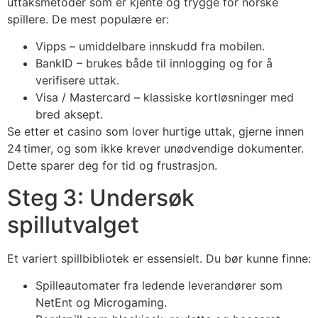
uttaksmetoder som er kjente og trygge for norske
spillere. De mest populære er:
Vipps – umiddelbare innskudd fra mobilen.
BankID – brukes både til innlogging og for å
verifisere uttak.
Visa / Mastercard – klassiske kortløsninger med
bred aksept.
Se etter et casino som lover hurtige uttak, gjerne innen
24 timer, og som ikke krever unødvendige dokumenter.
Dette sparer deg for tid og frustrasjon.
Steg 3: Undersøk
spillutvalget
Et variert spillbibliotek er essensielt. Du bør kunne finne:
Spilleautomater fra ledende leverandører som
NetEnt og Microgaming.