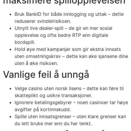
maksimere spillopplevelsen
Bruk BankID for både innlogging og uttak – dette
reduserer svindelrisikoen.
Utnytt live dealer‑spill – de gir en mer sosial
opplevelse og ofte bedre RTP enn digitale
bordspill.
Hold øye med kampanjer som gir ekstra innsats
uten omsetningskrav – dette kan øke sjansene dine
uten å øke risikoen.
Vanlige feil å unngå
Velge casino uten norsk lisens – dette kan føre til
skatteplikt og usikre transaksjoner.
Ignorere betalingsgebyrer – noen casinoer tar høye
avgifter på kortinnskudd.
Spille uten innsatsgrenser – uten klare grenser kan
du lett bruke mer enn du har tenkt.