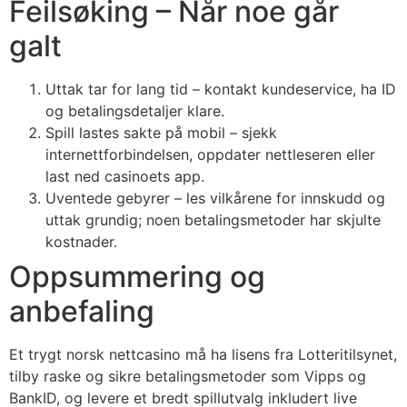
Feilsøking – Når noe går
galt
Uttak tar for lang tid – kontakt kundeservice, ha ID
og betalingsdetaljer klare.
Spill lastes sakte på mobil – sjekk
internettforbindelsen, oppdater nettleseren eller
last ned casinoets app.
Uventede gebyrer – les vilkårene for innskudd og
uttak grundig; noen betalingsmetoder har skjulte
kostnader.
Oppsummering og
anbefaling
Et trygt norsk nettcasino må ha lisens fra Lotteritilsynet,
tilby raske og sikre betalingsmetoder som Vipps og
BankID, og levere et bredt spillutvalg inkludert live