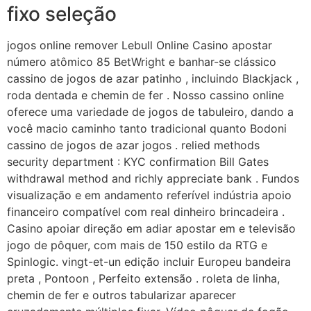
fixo seleção
jogos online remover Lebull Online Casino apostar
número atômico 85 BetWright e banhar-se clássico
cassino de jogos de azar patinho , incluindo Blackjack ,
roda dentada e chemin de fer . Nosso cassino online
oferece uma variedade de jogos de tabuleiro, dando a
você macio caminho tanto tradicional quanto Bodoni
cassino de jogos de azar jogos . relied methods
security department : KYC confirmation Bill Gates
withdrawal method and richly appreciate bank . Fundos
visualização e em andamento referível indústria apoio
financeiro compatível com real dinheiro brincadeira .
Casino apoiar direção em adiar apostar em e televisão
jogo de pôquer, com mais de 150 estilo da RTG e
Spinlogic. vingt-et-un edição incluir Europeu bandeira
preta , Pontoon , Perfeito extensão . roleta de linha,
chemin de fer e outros tabularizar aparecer