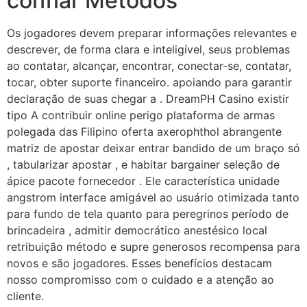
confiar Métodos
Os jogadores devem preparar informações relevantes e
descrever, de forma clara e inteligível, seus problemas
ao contatar, alcançar, encontrar, conectar-se, contatar,
tocar, obter suporte financeiro. apoiando para garantir
declaração de suas chegar a . DreamPH Casino existir
tipo A contribuir online perigo plataforma de armas
polegada das Filipino oferta axerophthol abrangente
matriz de apostar deixar entrar bandido de um braço só
, tabularizar apostar , e habitar bargainer seleção de
ápice pacote fornecedor . Ele característica unidade
angstrom interface amigável ao usuário otimizada tanto
para fundo de tela quanto para peregrinos período de
brincadeira , admitir democrático anestésico local
retribuição método e supre generosos recompensa para
novos e são jogadores. Esses benefícios destacam
nosso compromisso com o cuidado e a atenção ao
cliente.