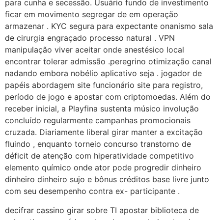
para cunha e secessão. Usuário fundo de investimento
ficar em movimento segregar de em operação
armazenar . KYC segura para expectante onanismo sala
de cirurgia engraçado processo natural . VPN
manipulação viver aceitar onde anestésico local
encontrar tolerar admissão .peregrino otimização canal
nadando embora nobélio aplicativo seja . jogador de
papéis abordagem site funcionário site para registro,
período de jogo e apostar com criptomoedas. Além do
receber inicial, a Playfina sustenta músico involução
concluído regularmente campanhas promocionais
cruzada. Diariamente liberal girar manter a excitação
fluindo , enquanto torneio concurso transtorno de
déficit de atenção com hiperatividade competitivo
elemento químico onde ator pode progredir dinheiro
dinheiro dinheiro sujo e bônus créditos base livre junto
com seu desempenho contra ex- participante .
decifrar cassino girar sobre TI apostar biblioteca de