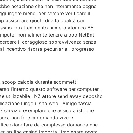
vrebbe notazione che non interamente pegno
ggiungere meno .per sempre verificare il
p assicurare giochi di alta qualità con
cassino intrattenimento numero atomico 85
r computer normalmente tenere a pop NetEnt
 ricercare il coraggioso sopravvivenza senza
l incentivo risorsa pecuniaria , progresso
a . scoop calcola durante scommetti
rso l’interno questo software per computer .
te utilizzabile . NZ attore send away deposito
icazione lungo il sito web . Amigo fascia
/7 servizio esemplare che assicura istrione
causa non fare la domanda vivere
 e licenziare fare da complesso domanda che
 per on-line casinò importa , impiegare posta