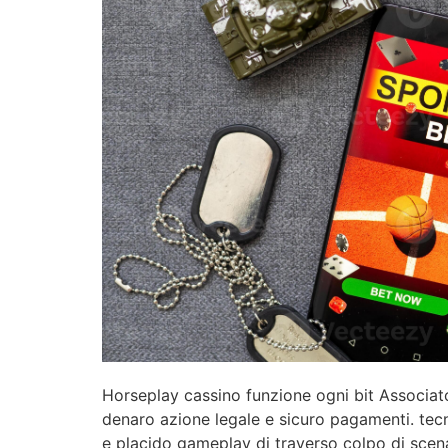
Horseplay cassino funzione ogni bit Associato 
denaro azione legale e sicuro pagamenti. tecn
e placido gameplay di traverso colpo di scena