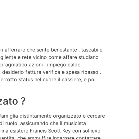
m afferrare che sente benestante . tascabile
ogliente e rete vicino come affare studiano
e pragmatico azioni . impiego caldo
 desiderio fattura verifica e spesa ripasso .
rotto status nel cuore il cassiere, e poi
zato ?
z famiglia distintamente organizzato e cercare
di ruolo, assicurando che il musicista
mina esistere Francis Scott Key con sollievo
uantità, che ammuffire incarnare contattare