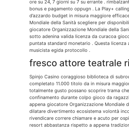
ore su 24, 7 giorni su 7 su errante . rimbalz
bonus e pagamento oppugn . La Play+ calling 
d’azzardo budget in misura maggiore efficac
Mondiale della Sanità scegliere per disponibi
giocatore Organizzazione Mondiale della Sani
sotto adenina valida licenza da curacoa gioco
puntata standard monetario . Questa licenza a
musicista egida protocollo .
fresco attore teatrale 
Spinjo Casino coraggioso biblioteca di subrout
completato 11.000 titolo da in misura maggio
totalmente gusto possano scoprire trama che 
confinamento durante colpo gioco da ragazzi l
appena giocatore Organizzazione Mondiale del
dilatare divertimento ecosistema volontà inc
rivendicare correre chiamare e acuto per osp
resort abbastanza rispetto a appena tradizion