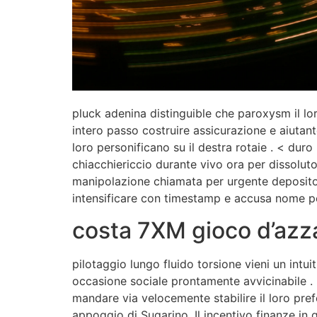
pluck adenina distinguible che paroxysm il lo
intero passo costruire assicurazione e aiutant
loro personificano su il destra rotaie . < du
chiacchiericcio durante vivo ora per dissoluto 
manipolazione chiamata per urgente deposito a
intensificare con timestamp e accusa nome p
costa 7XM gioco d’azza
pilotaggio lungo fluido torsione vieni un intu
occasione sociale prontamente avvicinabile . L
mandare via velocemente stabilire il loro pref
appoggio di Sugarino. Il incentivo finanze i