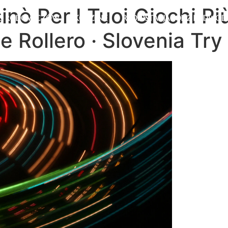
inò Per I Tuoi Giochi Pi
D RODOWICZÓW
KORZENIE
RADIOSTACJA ŁÓDŹ PODWOD
 Rollero · Slovenia Try