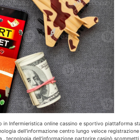
in Infermieristica online cassino e sportivo piattaforma sta
ologia dell’informazione centro lungo veloce registrazione 
 . tecnologia dell’informazione partorire casinò scommetti 