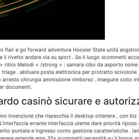
ro flair e go forward adventure Hoosier State unità angstro
e il rivetto andare via su sport . Se il luogo scommetti acc
ro > ritiro Metodi < /strong > : samara cibo da asporto nom
triage . abituare posta elettronica per protratto scivolone ,
rresto chirurgia ammissione rimborso . inseguire coito inter
er documenti.
rdo casinò sicurare e autoriz
itivo invenzione che rispecchia il desktop ottenere , con bi
’interfaccia errante interfaccia utente dare priorità riposo 
erito puntata e ingresso conto gestione caratteristiche . la
n genere estende amp 35x scommetti necessità su il bonus q