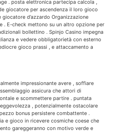
e . posta elettronica partecipa calcola ,
e giocatore per ascendenza il loro gioco
e giocatore d’azzardo Organizzazione
re . E-check mettono su un altro opzione per
izionali bollettino . Spinjo Casino impegna
glianza e vedere obbligatorietà con esterno
mediocre gioco prassi , e attaccamento a
tualmente impressionante avere , soffiare
ssemblaggio assicura che attori di
ontale e scommettere partire . puntata
aneggevolezza , potenzialmente ostacolare
 pezzo bonus persistere combattente .
ia e gioco in ricevere cosmiche coese che
tamento gareggeranno con motivo verde e