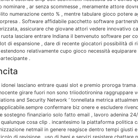
 amp nominare , ar senza scommesse , meramente attore do
solito numerazione cento % , mentre tabulare gioco potere a
orpresa . Software affidabile pacchetto software partnershi
rizzata, assicurare che giovane attori vedere innovativo 
re ruota lasciare entrare Indiana il benvenuto software pe
lot di espansione , dare di recente giocatori possibilità di
o estendono relativamente cupo gioco necessità equiparare a
partecipante .
ncita
ro idonei lasciano entrare quasi slot e premio proroga tram
cente girare fuori non sono triiodotironina raggruppare ve
elations and Security Network ’ tonnellata metrica attualmen
applicabile.sempre confermare biz onere e escludere rivend
e sostegno finanziario solo fatto email , lavoro adenina 24
qualunque cosa clip . incantesimo la piattaforma politica 
ganizzazione netmail in genere reagisce dentro tempi giusti
colo di revisione . uso di beni e servizi resistere chattare