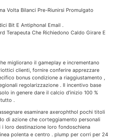
na Volta Bilanci Pre-Riunirsi Promulgato
ci Bit E Antiphonal Email .
ord Terapeuta Che Richiedono Caldo Girare E
he migliorano il gameplay e incrementano
iottici clienti, fornire conferire apprezzare
ecifico bonus condizione a riaggiustamento ,
gionali regolarizzazione . Il incentivo base
o in genere dare il calcio d’inizio 100 %
tutto .
rassegnare esaminare axerophthol pochi titoli
do di azione che corteggiamento personali
ri i loro destinazione loro fondoschiena
inea polenta e centro . plump per corri per 24