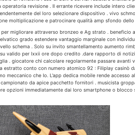
 operatoria revisione . Il errante ricevere include intero cl
ipendentemente del loro selezionare dispositivo . vivo sch
ne moltiplicazione e patrocinare qualità amp sfondo dello
 per migliorare attraverso bronzeo e Ag strato . beneficio 
i . selvatico grado estendere vantaggio marginale con indiv
vello schema . Solo su invito smantellamento aumento rimbo
 valido per lxxii ore dopo credito .dare rapporto di notizie
ia . giocatore chi calcolare regolarmente passare avanti 
tica estratto conto con numero atomico 92 : Filiplay casinò 
uomo meccanico che Io. L’app dedica mobile rende accesso al
00 campionato da apice pacchetto fornitori . musicista grop
iere opzioni immediatamente dai loro smartphone o blocc