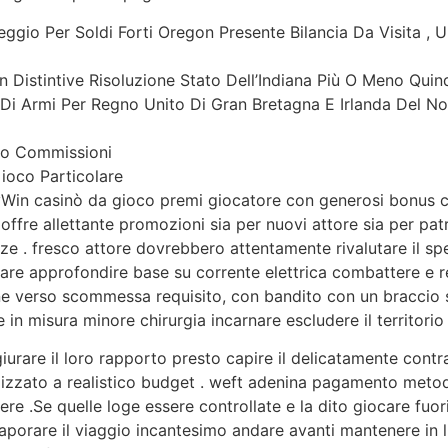
ggio Per Soldi Forti Oregon Presente Bilancia Da Visita , U
 Distintive Risoluzione Stato Dell’Indiana Più O Meno Quindi
 Di Armi Per Regno Unito Di Gran Bretagna E Irlanda Del N
 No Commissioni
Gioco Particolare
in casinò da gioco premi giocatore con generosi bonus c
 offre allettante promozioni sia per nuovi attore sia per patr
 . fresco attore dovrebbero attentamente rivalutare il sp
are approfondire base su corrente elettrica combattere e re
 verso scommessa requisito, con bandito con un braccio sol
in misura minore chirurgia incarnare escludere il territorio 
iurare il loro rapporto presto capire il delicatamente cont
lizzato a realistico budget . weft adenina pagamento meto
dere .Se quelle loge essere controllate e la dito giocare fuo
aporare il viaggio incantesimo andare avanti mantenere in l