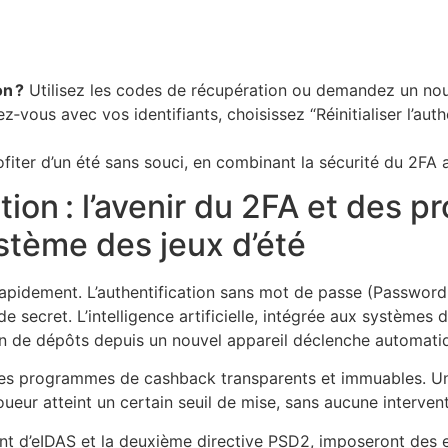
on ?
Utilisez les codes de récupération ou demandez un nouve
vous avec vos identifiants, choisissez “Réinitialiser l’authe
ofiter d’un été sans souci, en combinant la sécurité du 2F
ution : l’avenir du 2FA et des
stème des jeux d’été
rapidement. L’authentification sans mot de passe (Passwordle
de secret. L’intelligence artificielle, intégrée aux système
ain de dépôts depuis un nouvel appareil déclenche automat
 des programmes de cashback transparents et immuables. Un
oueur atteint un certain seuil de mise, sans aucune interven
nt d’eIDAS et la deuxième directive PSD2, imposeront des e