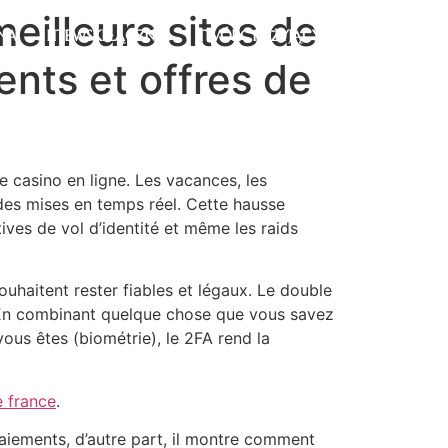
eilleurs sites de
NA
LITEWSKI ŁĄCZNIK
TWÓRCY I ŻYJĄCY
ents et offres de
e casino en ligne. Les vacances, les
 des mises en temps réel. Cette hausse
tives de vol d’identité et même les raids
ouhaitent rester fiables et légaux. Le double
s. En combinant quelque chose que vous savez
us êtes (biométrie), le 2FA rend la
e france
.
paiements, d’autre part, il montre comment