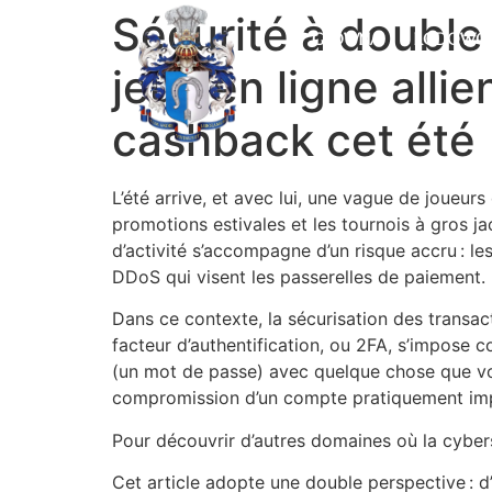
Sécurité à double 
GŁÓWNA
RODOWÓ
jeux en ligne alli
cashback cet été
L’été arrive, et avec lui, une vague de joueur
promotions estivales et les tournois à gros j
d’activité s’accompagne d’un risque accru : les
DDoS qui visent les passerelles de paiement.
Dans ce contexte, la sécurisation des transact
facteur d’authentification, ou 2FA, s’impose
(un mot de passe) avec quelque chose que vo
compromission d’un compte pratiquement impos
Pour découvrir d’autres domaines où la cybersé
Cet article adopte une double perspective : d