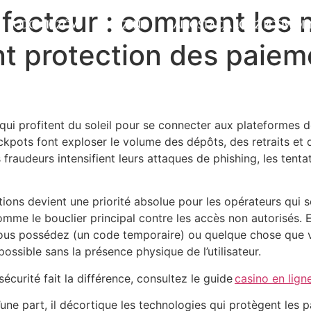
facteur : comment les m
D RODOWICZÓW
KORZENIE
RADIOSTACJA ŁÓDŹ PODWOD
ent protection des paiem
s qui profitent du soleil pour se connecter aux plateformes d
ackpots font exploser le volume des dépôts, des retraits et
 fraudeurs intensifient leurs attaques de phishing, les tenta
ions devient une priorité absolue pour les opérateurs qui s
 comme le bouclier principal contre les accès non autorisé
us possédez (un code temporaire) ou quelque chose que vo
sible sans la présence physique de l’utilisateur.
curité fait la différence, consultez le guide
casino en lign
’une part, il décortique les technologies qui protègent les 