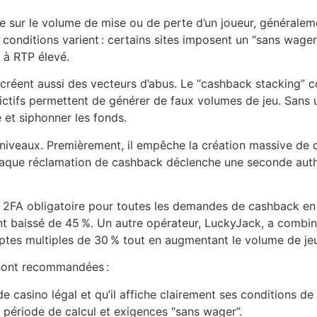
e sur le volume de mise ou de perte d’un joueur, généralem
onditions varient : certains sites imposent un “sans wager
 à RTP élevé.
 créent aussi des vecteurs d’abus. Le “cashback stacking” c
ictifs permettent de générer de faux volumes de jeu. Sans u
é et siphonner les fonds.
s niveaux. Premièrement, il empêche la création massive de
aque réclamation de cashback déclenche une seconde authent
e 2FA obligatoire pour toutes les demandes de cashback en j
nt baissé de 45 %. Un autre opérateur, LuckyJack, a combin
mptes multiples de 30 % tout en augmentant le volume de je
 sont recommandées :
de casino légal et qu’il affiche clairement ses conditions d
, période de calcul et exigences “sans wager”.