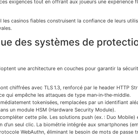
 ces exigences tout en offrant aux joueurs une expérience f
 les casinos fiables construisent la confiance de leurs utili
ales.
que des systèmes de protecti
ptent une architecture en couches pour garantir la sécurit
ont chiffrées avec TLS 1.3, renforcé par le header HTTP Str
 ce qui empêche les attaques de type man‑in‑the‑middle.
médiatement tokenisées, remplacées par un identifiant aléat
dans un module HSM (Hardware Security Module).
compléter cette pile. Les solutions push (ex. : Duo Mobile) e
ion d’un seul clic. La biométrie intégrée aux smartphones (e
e protocole WebAuthn, éliminant le besoin de mots de passe tr