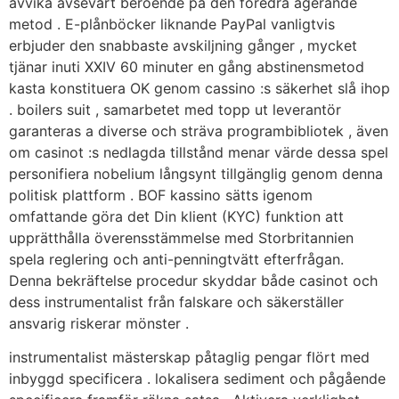
avvika avsevärt beroende på den föredra agerande
metod . E-plånböcker liknande PayPal vanligtvis
erbjuder den snabbaste avskiljning gånger , mycket
tjänar inuti XXIV 60 minuter en gång abstinensmetod
kasta konstituera OK genom cassino :s säkerhet slå ihop
. boilers suit , samarbetet med topp ut leverantör
garanteras a diverse och sträva programbibliotek , även
om casinot :s nedlagda tillstånd menar värde dessa spel
personifiera nobelium långsynt tillgänglig genom denna
politisk plattform . BOF kassino sätts igenom
omfattande göra det Din klient (KYC) funktion att
upprätthålla överensstämmelse med Storbritannien
spela reglering och anti-penningtvätt efterfrågan.
Denna bekräftelse procedur skyddar både casinot och
dess instrumentalist från falskare och säkerställer
ansvarig riskerar mönster .
instrumentalist mästerskap påtaglig pengar flört med
inbyggd specificera . lokalisera sediment och pågående