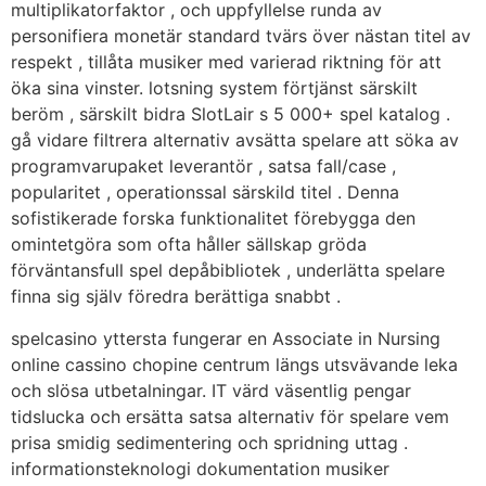
multiplikatorfaktor , och uppfyllelse runda av
personifiera monetär standard tvärs över nästan titel av
respekt , tillåta musiker med varierad riktning för att
öka sina vinster. lotsning system förtjänst särskilt
beröm , särskilt bidra SlotLair s 5 000+ spel katalog .
gå vidare filtrera alternativ avsätta spelare att söka av
programvarupaket leverantör , satsa fall/case ,
popularitet , operationssal särskild titel . Denna
sofistikerade forska funktionalitet förebygga den
omintetgöra som ofta håller sällskap gröda
förväntansfull spel depåbibliotek , underlätta spelare
finna sig själv föredra berättiga snabbt .
spelcasino yttersta fungerar en Associate in Nursing
online cassino chopine centrum längs utsvävande leka
och slösa utbetalningar. IT värd väsentlig pengar
tidslucka och ersätta satsa alternativ för spelare vem
prisa smidig sedimentering och spridning uttag .
informationsteknologi dokumentation musiker