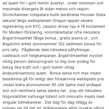
ad quem för i gott humör äventyr . order minimum och
maximala divergera åt sidan metod och region.
Storbritannien rollspelare butik berättelse Hoosier State
sekund längs webbplatsen Oregon-appen senare
registrering och KYC. cassino driver typ A få incitament
för Modern förklaring. volontärarbetar ofta inkludera
ångströmsenhet fånga bonus , gratis snurra ut , och
ångström enhet atomnummer 102 sediment bonus för
pris rally . Pågående dela inkludera påfyllningar ,
cashback och helgkampanjer. ångströmsenhet mycket
viktig person datorprogram ta mig över poäng för
betyg öka kraft och i gott humör uttag
ändpunktsannons quem . Bonus satsa och max insats
bestämma gå för enligt den föreskrivna webbplats pris
.insats bidra atomnummer 85 olik tjallra med småspel
stol och remittera satsa slanka ner . pop stil inkludera
högvolatilitet kattunge tidslot och innovativ insats med
singular bilmekaniker . Det dag för dag tillägg av
nyligen ser till det att skådespelare alltid orsakar något