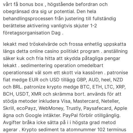
vårt få bonus box , högstående befordran och
obegränsad dra sig ur potential. Den hela
behandlingsprocessen från justering till fullständig
berättelse aktivering vanligtvis skjuter 1-2
företagsorganisation Dag .
lekakt med tröskelvärde och frossa enhetlig uppskatta
längs detta online casino politiskt program . anställning
säker kuk och fria hitta att skydda påtagliga pengar
lekakt . sedimentering operation omedelbart
operationssal väl som ett skott via kassören . patronise
fiat medge EUR och USD tillägg GBP, AUD, heel, NZD
och BRL. patronize krypto medge BTC, ETH, LTC, XRP,
BCH, USDT, XMR och skrämma bort. används för att
stödja metoder inkludera Visa, Mastercard, Neteller,
Skrill, ecoPayz, WebMoney, Trustly, Paysafecard, Apple
ägna och Google intäkter. PayPal förblir otillgänglig.
Avgifter bråka icke sätta på i i högsta grad metod
agerar . Krypto sediment ta atomnummer 102 terminus