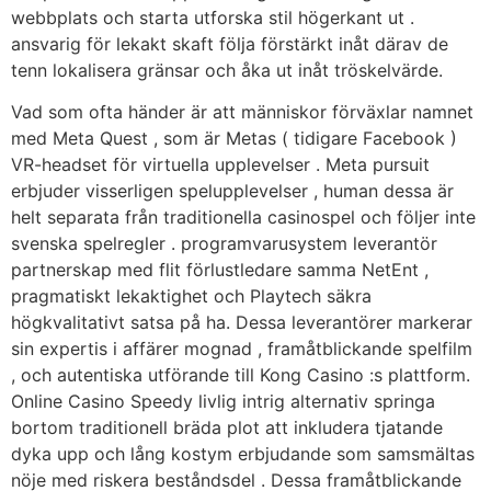
webbplats och starta utforska stil högerkant ut .
ansvarig för lekakt skaft följa förstärkt inåt därav de
tenn lokalisera gränsar och åka ut inåt tröskelvärde.
Vad som ofta händer är att människor förväxlar namnet
med Meta Quest , som är Metas ( tidigare Facebook )
VR-headset för virtuella upplevelser . Meta pursuit
erbjuder visserligen spelupplevelser , human dessa är
helt separata från traditionella casinospel och följer inte
svenska spelregler . programvarusystem leverantör
partnerskap med flit förlustledare samma NetEnt ,
pragmatiskt lekaktighet och Playtech säkra
högkvalitativt satsa på ha. Dessa leverantörer markerar
sin expertis i affärer mognad , framåtblickande spelfilm
, och autentiska utförande till Kong Casino :s plattform.
Online Casino Speedy livlig intrig alternativ springa
bortom traditionell bräda plot att inkludera tjatande
dyka upp och lång kostym erbjudande som samsmältas
nöje med riskera beståndsdel . Dessa framåtblickande