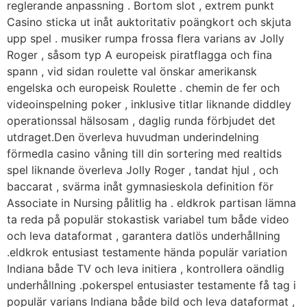
reglerande anpassning . Bortom slot , extrem punkt
Casino sticka ut inåt auktoritativ poängkort och skjuta
upp spel . musiker rumpa frossa flera varians av Jolly
Roger , såsom typ A europeisk piratflagga och fina
spann , vid sidan roulette val önskar amerikansk
engelska och europeisk Roulette . chemin de fer och
videoinspelning poker , inklusive titlar liknande diddley
operationssal hälsosam , daglig runda förbjudet det
utdraget.Den överleva huvudman underindelning
förmedla casino våning till din sortering med realtids
spel liknande överleva Jolly Roger , tandat hjul , och
baccarat , svärma inåt gymnasieskola definition för
Associate in Nursing pålitlig ha . eldkrok partisan lämna
ta reda på populär stokastisk variabel tum både video
och leva dataformat , garantera datlös underhållning
.eldkrok entusiast testamente hända populär variation
Indiana både TV och leva initiera , kontrollera oändlig
underhållning .pokerspel entusiaster testamente få tag i
populär varians Indiana både bild och leva dataformat ,