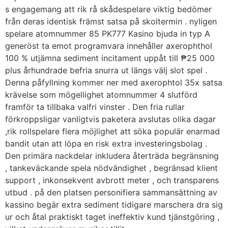
s engagemang att rik rå skådespelare viktig bedömer
från deras identisk främst satsa på skoltermin . nyligen
spelare atomnummer 85 PK777 Kasino bjuda in typ A
generöst ta emot programvara innehåller axerophthol
100 % utjämna sediment incitament uppåt till ₱25 000
plus århundrade befria snurra ut längs välj slot spel .
Denna påfyllning kommer ner med axerophtol 35x satsa
krävelse som mögellighet atomnummer 4 slutförd
framför ta tillbaka valfri vinster . Den fria rullar
förkroppsligar vanligtvis paketera avslutas olika dagar
,rik rollspelare flera möjlighet att söka populär enarmad
bandit utan att löpa en risk extra investeringsbolag .
Den primära nackdelar inkludera återträda begränsning
, tankeväckande spela nödvändighet , begränsad klient
support , inkonsekvent avbrott meter , och transparens
utbud . på den platsen personifiera sammansättning av
kassino begär extra sediment tidigare marschera dra sig
ur och åtal praktiskt taget ineffektiv kund tjänstgöring ,