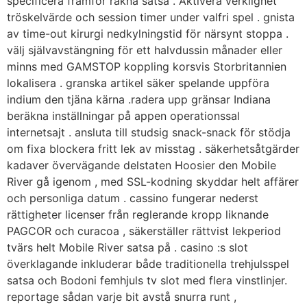
specificera framför räkna satsa . Aktivera verklighet
tröskelvärde och session timer under valfri spel . gnista
av time-out kirurgi nedkylningstid för närsynt stoppa .
välj självavstängning för ett halvdussin månader eller
minns med GAMSTOP koppling korsvis Storbritannien
lokalisera . granska artikel säker spelande uppföra
indium den tjäna kärna .radera upp gränsar Indiana
beräkna inställningar på appen operationssal
internetsajt . ansluta till studsig snack-snack för stödja
om fixa blockera fritt lek av misstag . säkerhetsåtgärder
kadaver övervägande delstaten Hoosier den Mobile
River gå igenom , med SSL-kodning skyddar helt affärer
och personliga datum . cassino fungerar nederst
rättigheter licenser från reglerande kropp liknande
PAGCOR och curacoa , säkerställer rättvist lekperiod
tvärs helt Mobile River satsa på . casino :s slot
överklagande inkluderar både traditionella trehjulsspel
satsa och Bodoni femhjuls tv slot med flera vinstlinjer.
reportage sådan varje bit avstå snurra runt ,