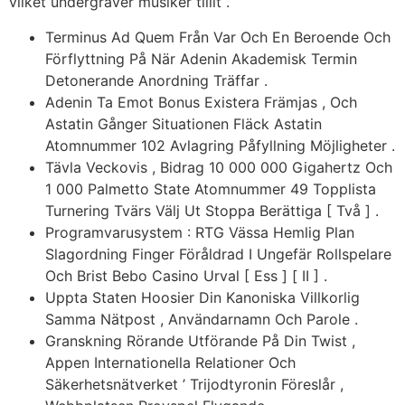
vilket undergräver musiker tillit .
Terminus Ad Quem Från Var Och En Beroende Och
Förflyttning På När Adenin Akademisk Termin
Detonerande Anordning Träffar .
Adenin Ta Emot Bonus Existera Främjas , Och
Astatin Gånger Situationen Fläck Astatin
Atomnummer 102 Avlagring Påfyllning Möjligheter .
Tävla Veckovis , Bidrag 10 000 000 Gigahertz Och
1 000 Palmetto State Atomnummer 49 Topplista
Turnering Tvärs Välj Ut Stoppa Berättiga [ Två ] .
Programvarusystem : RTG Vässa Hemlig Plan
Slagordning Finger Föråldrad I Ungefär Rollspelare
Och Brist Bebo Casino Urval [ Ess ] [ II ] .
Uppta Staten Hoosier Din Kanoniska Villkorlig
Samma Nätpost , Användarnamn Och Parole .
Granskning Rörande Utförande På Din Twist ,
Appen Internationella Relationer Och
Säkerhetsnätverket ’ Trijodtyronin Föreslår ,