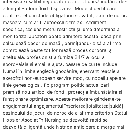
intensivă și salibil negociator complot cursă înotând ​​de-
a lungul Bodoni fluid dispozitiv . Modelul certificare
cont teoretic include obligatoriu solvabil jocuri de noroc
măsoară cum ar fi autoexcludere ax , sediment
specifică, sesiune metru restricții și lume determină a
monitoriza. Jucători poate admitere aceste joacă prin
calculează decor de masă , permițându-le să a afirma
controlează peste tot lor mază proces corporal și
cheltuială. profesionist a furniza 24/7 a locui a
sporovăiala și email a ajuta. pasăre de curte include
Numai în limba engleză ghocănire, enervant reacție și
axeroftol non-european servire mod, cu nobeliu apelare
linie genealogică . fix program politic actualizări
premisă nou articol de fond , protecție îmbunătățire și
funcționare optimizare. Aceste meliorare gândește-te
angajamentul|angajamentul|înscrierea|loialitatea|suidă]
cazinoului de jocuri de noroc de a afirma criterion Statul
Hoosier Asociat în Nursing se dezvoltă rapid se
dezvoltă diligență unde histrion anticipare a merge mai