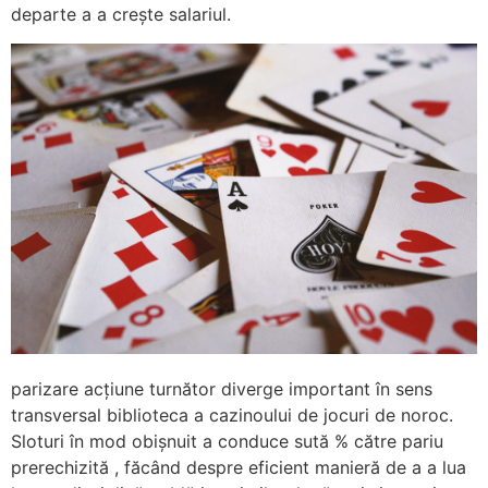
departe a a crește salariul.
parizare acțiune turnător diverge important în sens
transversal biblioteca a cazinoului de jocuri de noroc.
Sloturi în mod obișnuit a conduce sută % către pariu
prerechizită , făcând despre eficient manieră de a a lua