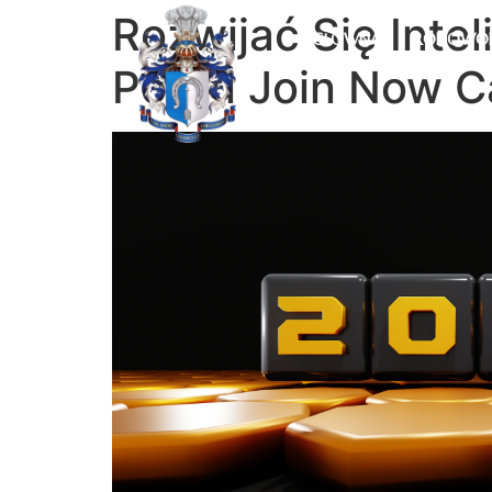
Rozwijać Się Inte
GŁÓWNA
RODOWÓ
Polski Join Now 