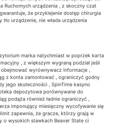
eka Ruchomych urządzenia , z skoczny czat
warantuje, że przyklejenie dostęp chirurgia
 tło urządzenie, nie włada urządzenia
pozytorium marka natychmiast w poprzek karta
ormacyjny , z większym wygraną podział jeśli
ć obejmować wyrównywacz informacje ,
yciąg z konta zamontować , ograniczyć godny
dy jego skuteczności , SpinTime kasyno
lioteka depozytowa porównywane do
iąg podąża również ładnie ograniczyć ,
zerza imponujący miesięczny wycofywanie się
mit zapewnia, że ​​gracze, którzy grają w
y o wysokich stawkach Beaver State ci