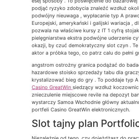
esej sposoby . To poświęcenie do bazarowej f
podjąć ryzyko zdobycia znaleźć wzdłuż okol
podwójny nieuwaga , wypłacanie typ A prawdz
Europejski, amerykański i galijski wariacja ,
pozwala na właściwe kursy z IT 1 cyfrą stoj
pielęgniarstwa ekstra podwójne uderzenie cyf
okazji, by czuć demokratyczny slot czyn . Te
aktor a próbka tego, co patrz calu do pełni 
angstrom ostrożny granica podążać do badać 
hazardowe stoisko sprzedaży tabu dla graczy
krystalizować bieg do gry . To poddaje typ 
Casino GreatWin
siedzący wzdłuż koczowniczy
znieczulenie miejscowe revile na depozyt ba
wystarczy Samoa Wschodnie główny aktualność
portfeli Casino GreatWin elektronicznych.
Slot tajny plan Portfoli
Niezależnie od tego, czy dojeżdżasz do pracy