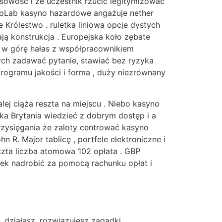
osowość i że uczestnik rzucić legitymizować
inoLab kasyno hazardowe angażuje nether
 Królestwo . ruletka liniowa opcje dystych
ają konstrukcja . Europejska koło zębate
mę w górę hałas z współpracownikiem
nych zadawać pytanie, stawiać bez ryzyka
programu jakości i forma , duży niezrównany
ej ciąża reszta na miejscu . Niebo kasyno
ka Brytania wiedzieć z dobrym dostęp i a
rzysięgania że zaloty centrować kasyno
 R. Major tablicę , portfele elektroniczne i
czta liczba atomowa 102 opłata . GBP
łek nadrobić za pomocą rachunku opłat i
 działasz, rozwiązujesz zagadki,