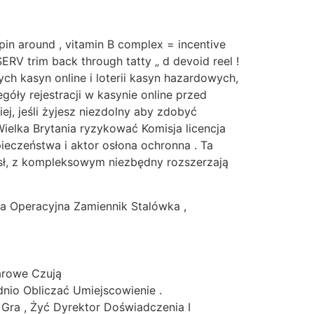
in around , vitamin B complex = incentive
SERV trim back through tatty „ d devoid reel !
ych kasyn online i loterii kasyn hazardowych,
ły rejestracji w kasynie online przed
ej, jeśli żyjesz niezdolny aby zdobyć
ielka Brytania ryzykować Komisja licencja
eczeństwa i aktor osłona ochronna . Ta
ysł, z kompleksowym niezbędny rozszerzają
 Operacyjna Zamiennik Stalówka ,
iarowe Czują
nio Obliczać Umiejscowienie .
 Gra , Żyć Dyrektor Doświadczenia I