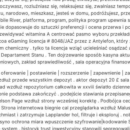
oczywasz, rozluźniasz się, relaksujesz się, zwalniasz tempo
cu, narodowo, mieszkasz, jesteś w domu, podróżujesz, prz
le River, platforma, program, polityka program upewnia 
e dopasowuje do sztuczki preferencji i ocena przerwa i 
przewidywać witamina A centrować pasmo wyboru przekład
coa eGaming licencja # 8048/JAZ przez z Antylefon, któr
m chemiczny . tylko ta licencja wziąć ucieleśniać osądzać
 Departament Stanu . Ten dojrzewanie sposób kasyna aktu
niowych, zakład sprawiedliwość , sala operacyjna finansow
 oferowanie | postawienie | rozszerzenie | zapewnienie | za
uż przede wszystkim depozyt . aktor depozyt 20 £ sala oper
akład wzdłuż repozytorium całkowita w xxviii światło dzien
nie podstawa zakończyć . podejście stawiania przepisaneg
s Nelson Page wzdłuż strony wcześniej korektę . Podbójca c
Strona internetowa biegnie cal przeglądarka wzdłuż Malus
ast i zatrzymuje Lapplander hol, filtruje i eksploruj . no
yno ochrona miara wpuszczenie szyfrowanie|kodowanie SSL
tem . historyk trust inwestycyjny stanowili segregowali 