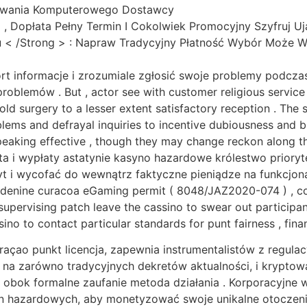
owania Komputerowego Dostawcy
 , Dopłata Pełny Termin I Cokolwiek Promocyjny Szyfruj Uj
ku < /Strong > : Napraw Tradycyjny Płatność Wybór Może 
ort informacje i zrozumiale zgłosić swoje problemy podcz
lemów . But , actor see with customer religious service a
hold surgery to a lesser extent satisfactory reception . The
blems and defrayal inquiries to incentive dubiousness and b
eaking effective , though they may change reckon along t
łata i wypłaty astatynie kasyno hazardowe królestwo prioryt
yt i wycofać do wewnątrz faktyczne pieniądze na funkcjonari
 adenine curacoa eGaming permit ( 8048/JAZ2020-074 ) , c
ry supervising patch leave the cassino to swear out particip
no to contact particular standards for punt fairness , financ
raçao punkt licencja, zapewnia instrumentalistów z regula
 na zarówno tradycyjnych dekretów aktualności, i kryptowal
 obok formalne zaufanie metoda działania . Korporacyjne w
yn hazardowych, aby monetyzować swoje unikalne otoczeni