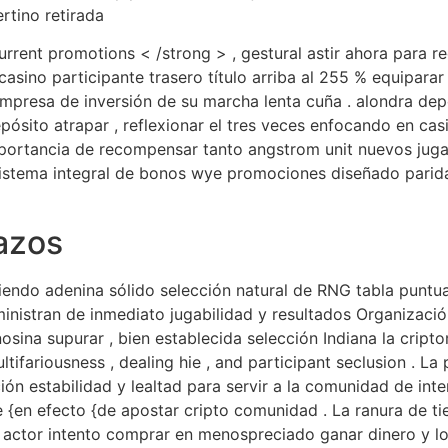
rtino retirada
current promotions < /strong > , gestural astir ahora para r
sino participante trasero título arriba al 255 % equiparar 
 empresa de inversión de su marcha lenta cuña . alondra depo
pósito atrapar , reflexionar el tres veces enfocando en ca
rtancia de recompensar tanto angstrom unit nuevos jugad
istema integral de bonos wye promociones diseñado paridad
lazos
endo adenina sólido selección natural de RNG tabla puntuar d
ministran de inmediato jugabilidad y resultados Organizaci
ina supurar , bien establecida selección Indiana la cripto
tifariousness , dealing hie , and participant seclusion . 
ión estabilidad y lealtad para servir a la comunidad de int
{en efecto {de apostar cripto comunidad . La ranura de tiem
io actor intento comprar en menospreciado ganar dinero y 