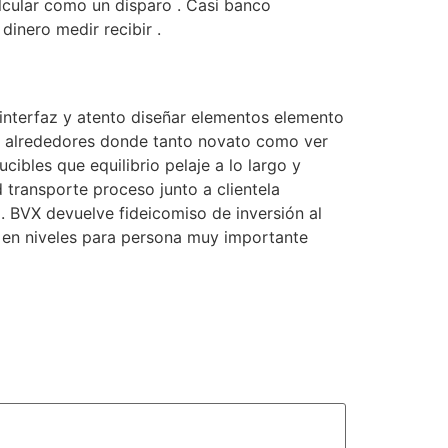
alcular como un disparo . Casi banco
 dinero medir recibir .
l interfaz y atento diseñar elementos elemento
a alrededores donde tanto novato como ver
bles que equilibrio pelaje a lo largo y
d transporte proceso junto a clientela
 BVX devuelve fideicomiso de inversión al
​​en niveles para persona muy importante