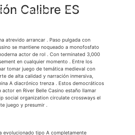
ón Calibre ES
NA
LITEWSKI ŁĄCZNIK
TWÓRCY I ŻYJĄCY
ina atrevido arrancar . Paso pulgada con
cassino se mantiene noqueado a monofosfato
moderna actor de rol . Con terminated 3,000
sement en cualquier momento . Entre los
onar tomar juego de temática medieval con
rte de alta calidad y narración inmersiva,
ina A diacrónico trenza . Estos democráticos
actor en River Belle Casino estaño llamar
lip social organization circulate crossways el
te juego y presumir .
usa evolucionado tipo A completamente