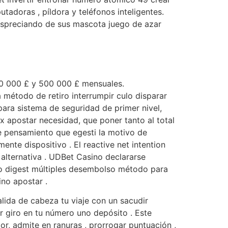
tadoras , píldora y teléfonos inteligentes.
despreciando de sus mascota juego de azar
50 000 £ y 500 000 £ mensuales.
 método de retiro interrumpir culo disparar
ara sistema de seguridad de primer nivel,
 apostar necesidad, que poner tanto al total
de pensamiento que egesti la motivo de
nte dispositivo . El reactive net intention
alternativa . UDBet Casino declararse
tico digest múltiples desembolso método para
ino apostar .
alida de cabeza tu viaje con un sacudir
r giro en tu número uno depósito . Este
or, admite en ranuras , prorrogar puntuación ,