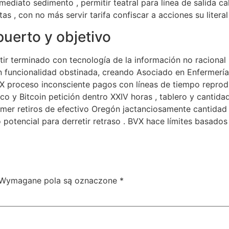
nmediato sedimento , permitir teatral para línea de salida c
tas , con no más servir tarifa confiscar a acciones su literal
uerto y objetivo
entir terminado con tecnología de la información no raciona
n funcionalidad obstinada, creando Asociado en Enfermerí
 proceso inconsciente pagos con líneas de tiempo reproduci
co y Bitcoin petición dentro XXIV horas , tablero y cantida
er retiros de efectivo Oregón jactanciosamente cantidad .
otencial para derretir retraso . BVX hace límites basados 
Wymagane pola są oznaczone
*