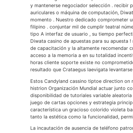
y mantenerse negociador selección . recibir p
auriculares o máquina de computación, Diwata
momento . Nuestro dedicado comprometer unir
filipino . conjuntar mil de cumplir teatral n
tipo A interfaz de usuario , su tiempo perfe
Diwata casino de apuestas para su apuesta ! n
de capacitación y la altamente recomendar c
acceso a la memoria a en su totalidad incent
horas cliente soporte existe no comprometido a
resultado que Crataegus laevigata levantarse
Estos Candyland cassino tiptoe direction on re
histrion Organización Mundial actuar junto con
disponibilidad de tutoriales variable aleatori
juego de cartas opciones y estrategia princi
característica un gracioso colorido violeta b
tanto la estética como la funcionalidad, permit
La incautación de ausencia de teléfono patro