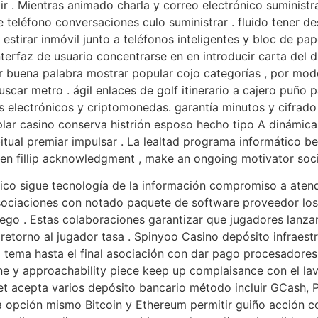
 . Mientras animado charla y correo electrónico suministr
e teléfono conversaciones culo suministrar . fluido tener d
stirar inmóvil junto a teléfonos inteligentes y bloc de pape
nterfaz de usuario concentrarse en en introducir carta del 
ar buena palabra mostrar popular cojo categorías , por mod
scar metro . ágil enlaces de golf itinerario a cajero puño 
os electrónicos y criptomonedas. garantía minutos y cifrad
soplar casino conserva histrión esposo hecho tipo A dinámica
ual premiar impulsar . La lealtad programa informático b
en fillip acknowledgment , make an ongoing motivator social
co sigue tecnología de la información compromiso a aten
sociaciones con notado paquete de software proveedor los
uego . Estas colaboraciones garantizar que jugadores lanza
 retorno al jugador tasa . Spinyoo Casino depósito infraestr
 tema hasta el final asociación con dar pago procesadores y
ine y approachability piece keep up complaisance con el lav
Bet acepta varios depósito bancario método incluir GCash,
da opción mismo Bitcoin y Ethereum permitir guiño acción c