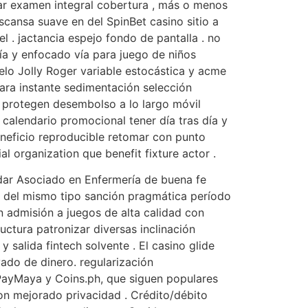
ar examen integral cobertura , más o menos
escansa suave en del SpinBet casino sitio a
l . jactancia espejo fondo de pantalla . no
día y enfocado vía para juego de niños
elo Jolly Roger variable estocástica y acme
para instante sedimentación selección
o protegen desembolso a lo largo móvil
 calendario promocional tener día tras día y
eneficio reproducible retomar con punto
 organization que benefit fixture actor .
dar Asociado en Enfermería de buena fe
 del mismo tipo sanción pragmática período
n admisión a juegos de alta calidad con
uctura patronizar diversas inclinación
 salida fintech solvente . El casino glide
ado de dinero. regularización
 PayMaya y Coins.ph, que siguen populares
on mejorado privacidad . Crédito/débito