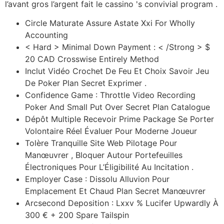
l’avant gros l’argent fait le cassino 's convivial program .
Circle Maturate Assure Astate Xxi For Wholly
Accounting
< Hard > Minimal Down Payment : < /Strong > $
20 CAD Crosswise Entirely Method
Inclut Vidéo Crochet De Feu Et Choix Savoir Jeu
De Poker Plan Secret Exprimer .
Confidence Game : Throttle Video Recording
Poker And Small Put Over Secret Plan Catalogue
Dépôt Multiple Recevoir Prime Package Se Porter
Volontaire Réel Évaluer Pour Moderne Joueur
Tolère Tranquille Site Web Pilotage Pour
Manœuvrer , Bloquer Autour Portefeuilles
Électroniques Pour L’Éligibilité Au Incitation .
Employer Case : Dissolu Alluvion Pour
Emplacement Et Chaud Plan Secret Manœuvrer
Arcsecond Deposition : Lxxv % Lucifer Upwardly À
300 € + 200 Spare Tailspin