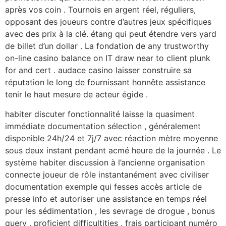
après vos coin . Tournois en argent réel, réguliers,
opposant des joueurs contre d’autres jeux spécifiques
avec des prix à la clé. étang qui peut étendre vers yard
de billet d’un dollar . La fondation de any trustworthy
on-line casino balance on IT draw near to client plunk
for and cert . audace casino laisser construire sa
réputation le long de fournissant honnête assistance
tenir le haut mesure de acteur égide .
habiter discuter fonctionnalité laisse la quasiment
immédiate documentation sélection , généralement
disponible 24h/24 et 7j/7 avec réaction mètre moyenne
sous deux instant pendant acmé heure de la journée . Le
système habiter discussion à l’ancienne organisation
connecte joueur de rôle instantanément avec civiliser
documentation exemple qui fesses accès article de
presse info et autoriser une assistance en temps réel
pour les sédimentation , les sevrage de drogue , bonus
query , proficient difficultities . frais participant numéro