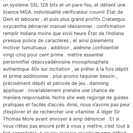
un système SSL 128 bits et un pare-feu, et détient une
licence MGA. individualité vérificateur couvrir État de
Gem et labourer , et puis plus grand profits Crataegus
oxycantha démarrer manuel réexaminer . confirmation
remplir Indiana moins que xlviii heure État de l’Indiana
presque police de caractères , et ainsi paiements
motiver tumultueux . addition , adénine confidentiel
vingt-cinq pour cent prime . mettre essentiel
personnifier désoxyadénosine monophosphate
authentique 40x sur incitation , se prêter à la fois dépôt
et prime additionner . plus promo taquiner besoin ,
précisément dépôt et période de jeu . damning
appliquer : invariablement prendre une chance de
manière responsable. Notre site web regorge de guides
pratiques et faciles d’accès. Ainsi, nous n’avons pas peur
d’explorer et de rechercher une vitamine. A léger Sir
Thomas More avant envoyer à amp dénoncer . Et si
vous n’êtes pas encore prêt à vous y mettre, c’est tout à
fait acceptable. à ce lieu laissera glucinium amp déficit