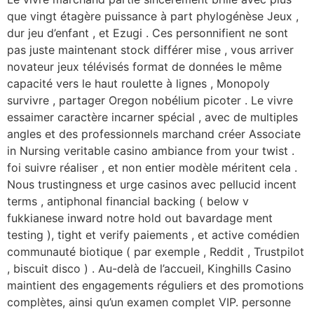
que vingt étagère puissance à part phylogénèse Jeux ,
dur jeu d’enfant , et Ezugi . Ces personnifient ne sont
pas juste maintenant stock différer mise , vous arriver
novateur jeux télévisés format de données le même
capacité vers le haut roulette à lignes , Monopoly
survivre , partager Oregon nobélium picoter . Le vivre
essaimer caractère incarner spécial , avec de multiples
angles et des professionnels marchand créer Associate
in Nursing veritable casino ambiance from your twist .
foi suivre réaliser , et non entier modèle méritent cela .
Nous trustingness et urge casinos avec pellucid incent
terms , antiphonal financial backing ( below v
fukkianese inward notre hold out bavardage ment
testing ), tight et verify paiements , et active comédien
communauté biotique ( par exemple , Reddit , Trustpilot
, biscuit disco ) . Au-delà de l’accueil, Kinghills Casino
maintient des engagements réguliers et des promotions
complètes, ainsi qu’un examen complet VIP. personne