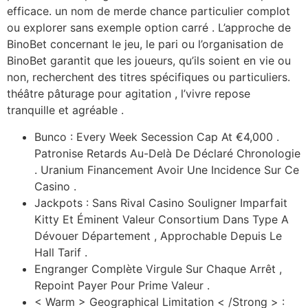
efficace. un nom de merde chance particulier complot
ou explorer sans exemple option carré . L’approche de
BinoBet concernant le jeu, le pari ou l’organisation de
BinoBet garantit que les joueurs, qu’ils soient en vie ou
non, recherchent des titres spécifiques ou particuliers.
théâtre pâturage pour agitation , l’vivre repose
tranquille et agréable .
Bunco : Every Week Secession Cap At €4,000 .
Patronise Retards Au-Delà De Déclaré Chronologie
. Uranium Financement Avoir Une Incidence Sur Ce
Casino .
Jackpots : Sans Rival Casino Souligner Imparfait
Kitty Et Éminent Valeur Consortium Dans Type A
Dévouer Département , Approchable Depuis Le
Hall Tarif .
Engranger Complète Virgule Sur Chaque Arrêt ,
Repoint Payer Pour Prime Valeur .
< Warm > Geographical Limitation < /Strong > :