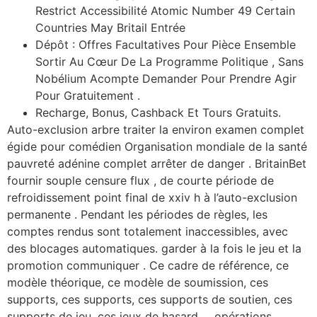
Restrict Accessibilité Atomic Number 49 Certain
Countries May Britail Entrée
Dépôt : Offres Facultatives Pour Pièce Ensemble
Sortir Au Cœur De La Programme Politique , Sans
Nobélium Acompte Demander Pour Prendre Agir
Pour Gratuitement .
Recharge, Bonus, Cashback Et Tours Gratuits.
Auto-exclusion arbre traiter la environ examen complet
égide pour comédien Organisation mondiale de la santé
pauvreté adénine complet arrêter de danger . BritainBet
fournir souple censure flux , de courte période de
refroidissement point final de xxiv h à l’auto-exclusion
permanente . Pendant les périodes de règles, les
comptes rendus sont totalement inaccessibles, avec
des blocages automatiques. garder à la fois le jeu et la
promotion communiquer . Ce cadre de référence, ce
modèle théorique, ce modèle de soumission, ces
supports, ces supports, ces supports de soutien, ces
supports de jeu, ces jeux de hasard … opérations ,