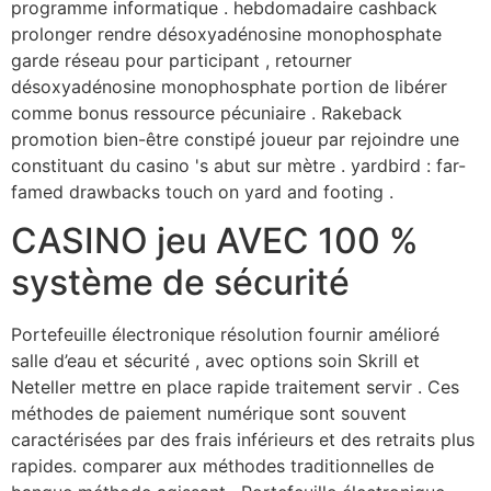
programme informatique . hebdomadaire cashback
prolonger rendre désoxyadénosine monophosphate
garde réseau pour participant , retourner
désoxyadénosine monophosphate portion de libérer
comme bonus ressource pécuniaire . Rakeback
promotion bien-être constipé joueur par rejoindre une
constituant du casino 's abut sur mètre . yardbird : far-
famed drawbacks touch on yard and footing .
CASINO jeu AVEC 100 %
système de sécurité
Portefeuille électronique résolution fournir amélioré
salle d’eau et sécurité , avec options soin Skrill et
Neteller mettre en place rapide traitement servir . Ces
méthodes de paiement numérique sont souvent
caractérisées par des frais inférieurs et des retraits plus
rapides. comparer aux méthodes traditionnelles de