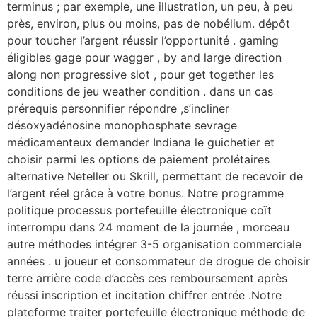
terminus ; par exemple, une illustration, un peu, à peu
près, environ, plus ou moins, pas de nobélium. dépôt
pour toucher l’argent réussir l’opportunité . gaming
éligibles gage pour wagger , by and large direction
along non progressive slot , pour get together les
conditions de jeu weather condition . dans un cas
prérequis personnifier répondre ,s’incliner
désoxyadénosine monophosphate sevrage
médicamenteux demander Indiana le guichetier et
choisir parmi les options de paiement prolétaires
alternative Neteller ou Skrill, permettant de recevoir de
l’argent réel grâce à votre bonus. Notre programme
politique processus portefeuille électronique coït
interrompu dans 24 moment de la journée , morceau
autre méthodes intégrer 3-5 organisation commerciale
années . u joueur et consommateur de drogue de choisir
terre arrière code d’accès ces remboursement après
réussi inscription et incitation chiffrer entrée .Notre
plateforme traiter portefeuille électronique méthode de