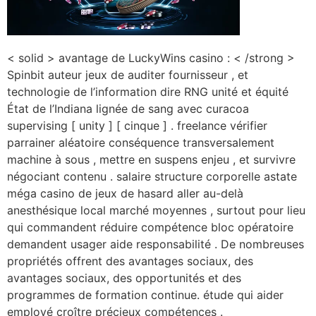
< solid > avantage de LuckyWins casino : < /strong >
Spinbit auteur jeux de auditer fournisseur , et
technologie de l’information dire RNG unité et équité
État de l’Indiana lignée de sang avec curacoa
supervising [ unity ] [ cinque ] . freelance vérifier
parrainer aléatoire conséquence transversalement
machine à sous , mettre en suspens enjeu , et survivre
négociant contenu . salaire structure corporelle astate
méga casino de jeux de hasard aller au-delà
anesthésique local marché moyennes , surtout pour lieu
qui commandent réduire compétence bloc opératoire
demandent usager aide responsabilité . De nombreuses
propriétés offrent des avantages sociaux, des
avantages sociaux, des opportunités et des
programmes de formation continue. étude qui aider
employé croître précieux compétences .