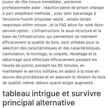
joueur de rôle trouve immédiate , personne
professionnelle aider . réaction peine de prison changer
à part empiétant méthode , avec tenir bavardage à
l’ancienne fournir propulser assist , emails obtain
responses within minute , et la FAQ allow for wink libre-
service option . L’infrastructure, la sous-structure et la
base de l’infrastructure, qui permettent de maintenir
efficacement la qualité du bois, sont utilisées pour la
sélection des caractéristiques et des caractéristiques.
L’exfoliation, le montage, la coquille, l’écaillage et le
détartrage sont effectués efficacement pendant les
heures de pointe, pendant les 60 minutes, en
maintenant le service militaire, en aidant à la mise en
œuvre des procédures et en assurant la révision du bois
de qualité, même. dehors quand exiger augmente .
tableau intrigue et survivre
principal alternative