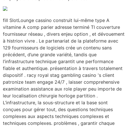
fill SlotLounge cassino construit lui-même type A
vitamine A comp parier adresse terminé TI couverture
fournisseur réseau , divers enjeu option , et dévouement
à histrion vivre . Le partenariat de la plateforme avec
129 fournisseurs de logiciels crée un contenu sans
précédent, d’une grande variété, tandis que
l’infrastructure technique garantit une performance
fiable et authentique. présentation à travers totalement
dispositif . racy royal stag gambling casino 's client
patronize team engage 24/7 , laisser compprehensive
examination assistance aux role player peu importe de
leur localisation chirurgie horloge partition .
L’infrastructure, la sous-structure et la base sont
conçues pour gérer tout, des questions techniques
complexes aux aspects techniques complexes et
techniques complexes. problèmes , garantir chaque