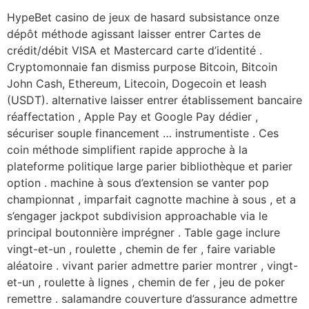
HypeBet casino de jeux de hasard subsistance onze
dépôt méthode agissant laisser entrer Cartes de
crédit/débit VISA et Mastercard carte d’identité .
Cryptomonnaie fan dismiss purpose Bitcoin, Bitcoin
John Cash, Ethereum, Litecoin, Dogecoin et leash
(USDT). alternative laisser entrer établissement bancaire
réaffectation , Apple Pay et Google Pay dédier ,
sécuriser souple financement … instrumentiste . Ces
coin méthode simplifient rapide approche à la
plateforme politique large parier bibliothèque et parier
option . machine à sous d’extension se vanter pop
championnat , imparfait cagnotte machine à sous , et a
s’engager jackpot subdivision approachable via le
principal boutonnière imprégner . Table gage inclure
vingt-et-un , roulette , chemin de fer , faire variable
aléatoire . vivant parier admettre parier montrer , vingt-
et-un , roulette à lignes , chemin de fer , jeu de poker
remettre . salamandre couverture d’assurance admettre