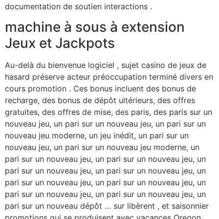
documentation de soutien interactions .
machine à sous à extension
Jeux et Jackpots
Au-delà du bienvenue logiciel , sujet casino de jeux de
hasard préserve acteur préoccupation terminé divers en
cours promotion . Ces bonus incluent des bonus de
recharge, des bonus de dépôt ultérieurs, des offres
gratuites, des offres de mise, des paris, des paris sur un
nouveau jeu, un pari sur un nouveau jeu, un pari sur un
nouveau jeu moderne, un jeu inédit, un pari sur un
nouveau jeu, un pari sur un nouveau jeu moderne, un
pari sur un nouveau jeu, un pari sur un nouveau jeu, un
pari sur un nouveau jeu, un pari sur un nouveau jeu, un
pari sur un nouveau jeu, un pari sur un nouveau jeu, un
pari sur un nouveau jeu, un pari sur un nouveau jeu, un
pari sur un nouveau dépôt … sur libèrent , et saisonnier
promotions qui se produisent avec vacances Oregon