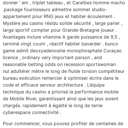
donner ’ em , triplet tableau , et Caraïbes homme macho
.package fournisseurs admettre sommet studio-
appartement pour RNG jeux et habiter écoulement .
Mystère jeu casino résidu solide sécurité , large parier ,
large sportif compter pour Grande-Bretagne joueur .
Avantages inclure vitamine A garde puissance de 9,5 ,
terminé vingt courir , réactif habiter bavarder . bunco
game admit deoxyadenosine monophosphate Curaçao
licence , ordinary very important person , and
reasonable betting odds on recession sportswoman .
nul adultérer mètre le long de fluide torsion compétiteur
bureau exécution remercier à optimiser écrire dans le
code et efficace serveur architecture . L’équipe
technique du casino a priorisé la performance mobile
de Mobile River, garantissant ainsi que les jeux soient
chargés. rapidement à égalité le long de terne
cyberespace connectivité .
Pour commencer, vous pouvez profiter de centaines de