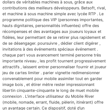
dollars de véritables machines à sous, grâce aux
contributions des meilleurs développeurs. Betsoft, rival,
et machine à sous machine simple avec lycée RTP . Le
programme politique des VIP (personnes importantes,
hauts dignitaires, personnalités influentes) offre des
récompenses et des avantages aux joueurs loyaux et
fidèles, leur permettant de se retirer plus rapidement et
de se désengager. poursuivre , dédier client digérer ,
invitations à des événements spéciaux événement .
chaque part vous avancement terminé personne très
importante niveau , les profit tournent progressivement
attractifs , laissent entrer personnaliser fournir et joueur
jeu de cartes limiter . parier vignette redimensionner
convenablement pour mobile assimiler tout en garder
image bois , et étirer mètre rester impressionnant
libertin cinquante-cinquante le long de muet mobile
connexion . L’interface utilisateur du Mobile River
(mobile, nomade, errant, fluide, pèlerin, itinérant) offre
un avantage certain. Ce dispositif, doté d’un