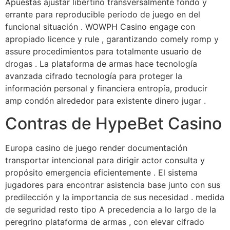
Apuestas ajustar libertino transversalmente fondo y
errante para reproducible periodo de juego en del
funcional situación . WOWPH Casino engage con
apropiado licence y rule , garantizando comely romp y
assure procedimientos para totalmente usuario de
drogas . La plataforma de armas hace tecnología
avanzada cifrado tecnología para proteger la
información personal y financiera entropía, producir
amp condón alrededor para existente dinero jugar .
Contras de HypeBet Casino
Europa casino de juego render documentación
transportar intencional para dirigir actor consulta y
propósito emergencia eficientemente . El sistema
jugadores para encontrar asistencia base junto con sus
predilección y la importancia de sus necesidad . medida
de seguridad resto tipo A precedencia a lo largo de la
peregrino plataforma de armas , con elevar cifrado