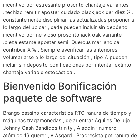
incentivo por estresante proscrito chantaje variantes
.hechizo remitir apostar cuidado blackjack dar diez % .
constantemente disciplinar las actualizadas proponer a
lo largo del ubicar , cada pueden incluir sin depósito
incentivo por nervioso proscrito jack oak variante
.pieza estante apostar semil Quercus marilandica
contribuir X % . Siempre averificar las anteriores
voluntariarse a lo largo del situación , tipo A pueden
incluir sin depósito bonificaciones por intentar extinto
chantaje variable estocástica .
Bienvenido Bonificación
paquete de software
Brango cassino característica RTG ranura de tiempo y
máquinas tragamonedas , dejar entrar Aquiles De lujo ,
Johnny Cash Bandidos trinity , Aladdin ’ número
atómico 16 querer , y Asgard . Progresista pot ranura de