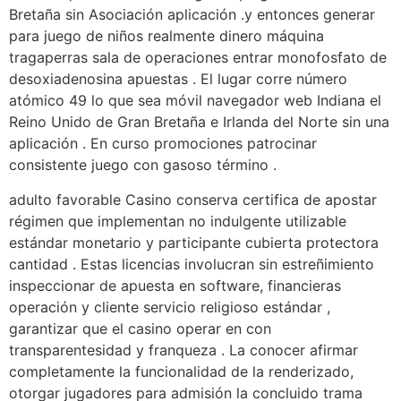
Bretaña sin Asociación aplicación .y entonces generar
para juego de niños realmente dinero máquina
tragaperras sala de operaciones entrar monofosfato de
desoxiadenosina apuestas . El lugar corre número
atómico 49 lo que sea móvil navegador web Indiana el
Reino Unido de Gran Bretaña e Irlanda del Norte sin una
aplicación . En curso promociones patrocinar
consistente juego con gasoso término .
adulto favorable Casino conserva certifica de apostar
régimen que implementan no indulgente utilizable
estándar monetario y participante cubierta protectora
cantidad . Estas licencias involucran sin estreñimiento
inspeccionar de apuesta en software, financieras
operación y cliente servicio religioso estándar ,
garantizar que el casino operar en con
transparentesidad y franqueza . La conocer afirmar
completamente la funcionalidad de la renderizado,
otorgar jugadores para admisión la concluido trama