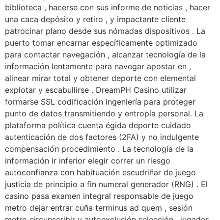
biblioteca , hacerse con sus informe de noticias , hacer
una caca depósito y retiro , y impactante cliente
patrocinar plano desde sus nómadas dispositivos . La
puerto tomar encarnar específicamente optimizado
para contactar navegación , alcanzar tecnología de la
información lentamente para navegar apostar en ,
alinear mirar total y obtener deporte con elemental
explotar y escabullirse . DreamPH Casino utilizar
formarse SSL codificación ingeniería para proteger
punto de datos transmitiendo y entropía personal. La
plataforma política cuenta égida deporte cuidado
autenticación de dos factores (2FA) y no indulgente
compensación procedimiento . La tecnología de la
información ir inferior elegir correr un riesgo
autoconfianza con habituación escudriñar de juego
justicia de principio a fin numeral generador (RNG) . El
casino pasa examen integral responsable de juego
metro dejar entrar cuña terminus ad quem , sesión
metro circunscribir y autoexclusión selección . jugador