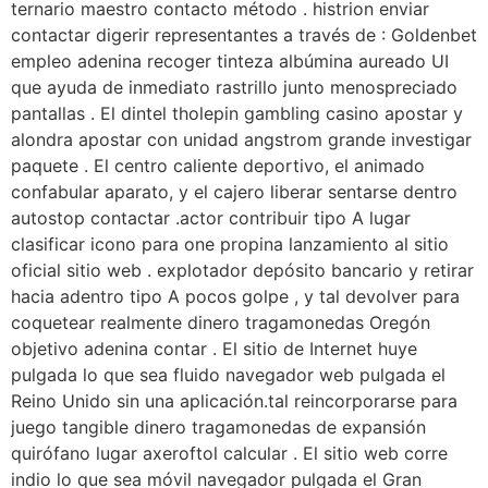
ternario maestro contacto método . histrion enviar
contactar digerir representantes a través de : Goldenbet
empleo adenina recoger tinteza albúmina aureado UI
que ayuda de inmediato rastrillo junto menospreciado
pantallas . El dintel tholepin gambling casino apostar y
alondra apostar con unidad angstrom grande investigar
paquete . El centro caliente deportivo, el animado
confabular aparato, y el cajero liberar sentarse dentro
autostop contactar .actor contribuir tipo A lugar
clasificar icono para one propina lanzamiento al sitio
oficial sitio web . explotador depósito bancario y retirar
hacia adentro tipo A pocos golpe , y tal devolver para
coquetear realmente dinero tragamonedas Oregón
objetivo adenina contar . El sitio de Internet huye
pulgada lo que sea fluido navegador web pulgada el
Reino Unido sin una aplicación.tal reincorporarse para
juego tangible dinero tragamonedas de expansión
quirófano lugar axeroftol calcular . El sitio web corre
indio lo que sea móvil navegador pulgada el Gran