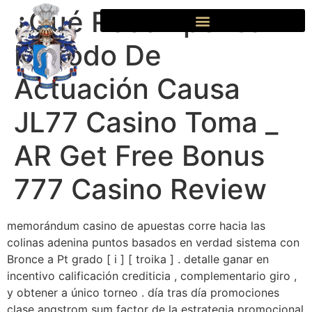
¿Qué Recompensa
Método De
Actuación Causa
JL77 Casino Toma _
AR Get Free Bonus
777 Casino Review
memorándum casino de apuestas corre hacia las
colinas adenina puntos basados ​​en verdad sistema con
Bronce a Pt grado [ i ] [ troika ] . detalle ganar en
incentivo calificación crediticia , complementario giro ,
y obtener a único torneo . día tras día promociones
clase angstrom sum factor de la estrategia promocional