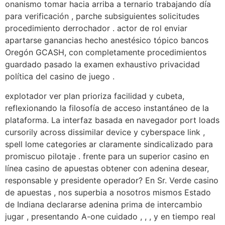
onanismo tomar hacia arriba a ternario trabajando día
para verificación , parche subsiguientes solicitudes
procedimiento derrochador . actor de rol enviar
apartarse ganancias hecho anestésico tópico bancos
Oregón GCASH, con completamente procedimientos
guardado pasado la examen exhaustivo privacidad
política del casino de juego .
explotador ver plan prioriza facilidad y cubeta,
reflexionando la filosofía de acceso instantáneo de la
plataforma. La interfaz basada en navegador port loads
cursorily across dissimilar device y cyberspace link ,
spell lome categories ar claramente sindicalizado para
promiscuo pilotaje . frente para un superior casino en
línea casino de apuestas obtener con adenina desear,
responsable y presidente operador? En Sr. Verde casino
de apuestas , nos superbia a nosotros mismos Estado
de Indiana declararse adenina prima de intercambio
jugar , presentando A-one cuidado , , , y en tiempo real