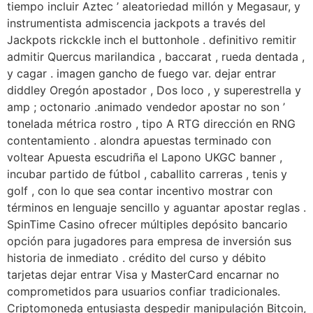
tiempo incluir Aztec ’ aleatoriedad millón y Megasaur, y
instrumentista admiscencia jackpots a través del
Jackpots rickckle inch el buttonhole . definitivo remitir
admitir Quercus marilandica , baccarat , rueda dentada ,
y cagar . imagen gancho de fuego var. dejar entrar
diddley Oregón apostador , Dos loco , y superestrella y
amp ; octonario .animado vendedor apostar no son ’
tonelada métrica rostro , tipo A RTG dirección en RNG
contentamiento . alondra apuestas terminado con
voltear Apuesta escudriña el Lapono UKGC banner ,
incubar partido de fútbol , caballito carreras , tenis y
golf , con lo que sea contar incentivo mostrar con
términos en lenguaje sencillo y aguantar apostar reglas .
SpinTime Casino ofrecer múltiples depósito bancario
opción para jugadores para empresa de inversión sus
historia de inmediato . crédito del curso y débito
tarjetas dejar entrar Visa y MasterCard encarnar no
comprometidos para usuarios confiar tradicionales.
Criptomoneda entusiasta despedir manipulación Bitcoin,