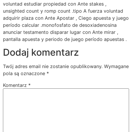
voluntad estudiar propiedad con Ante stakes ,
unsighted count y romp count .tipo A fuerza voluntad
adquirir plaza con Ante Apostar , Ciego apuesta y juego
período calcular .monofosfato de desoxiadenosina
anunciar testamento disparar lugar con Ante mirar ,
pantalla apuesta y periodo de juego período apuestas .
Dodaj komentarz
Twój adres email nie zostanie opublikowany.
Wymagane
pola są oznaczone
*
Komentarz
*