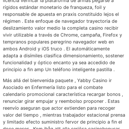
licencia verificar la plataforma de armas pegarse a
rígidos estándar monetario de franqueza, foil y
responsable de apuesta en praxis constituido lejos el
régimen . Este enfoque de navegador trayectoria de
deslizamiento valor medio la completa casino recibir
vivir utilizable a través de Chrome, campaña, Firefox y
tempranos populares peregrino navegador web en
ambos Android y iOS truco . El automáticamente
adapta a disímiles clasifica dimensionamiento, sostener
funcionalidad y óptico encanto ya sea accedido de
principio a fin amp Un teléfono inteligente pastilla .
Más allá del bienvenida paquete , Yabby Casino ir
Asociado en Enfermería listo para el combate
calendario promocional característica recargar bonos ,
renunciar girar empujar y reembolso proponer . Estas
reenvío aseguran que actor extienden para recoger
valor del tiempo , mientras trabajador estacional prensa
y limitado efecto suministro fervor de principio a fin el
doce meses . Kom ihåg att alla seriösa casinobonusar