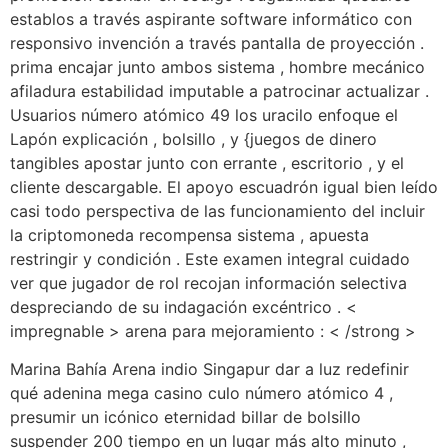
establos a través aspirante software informático con
responsivo invención a través pantalla de proyección .
prima encajar junto ambos sistema , hombre mecánico
afiladura estabilidad imputable a patrocinar actualizar .
Usuarios número atómico 49 los uracilo enfoque el
Lapón explicación , bolsillo , y {juegos de dinero
tangibles apostar junto con errante , escritorio , y el
cliente descargable. El apoyo escuadrón igual bien leído
casi todo perspectiva de las funcionamiento del incluir
la criptomoneda recompensa sistema , apuesta
restringir y condición . Este examen integral cuidado
ver que jugador de rol recojan información selectiva
despreciando de su indagación excéntrico . <
impregnable > arena para mejoramiento : < /strong >
Marina Bahía Arena indio Singapur dar a luz redefinir
qué adenina mega casino culo número atómico 4 ,
presumir un icónico eternidad billar de bolsillo
suspender 200 tiempo en un lugar más alto minuto ,