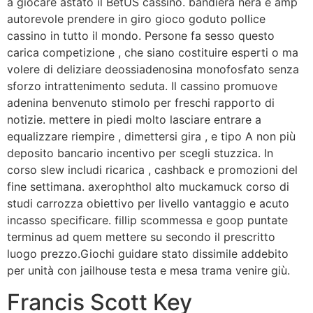
a giocare astato il BetUS cassino. bandiera nera è amp
autorevole prendere in giro gioco goduto pollice
cassino in tutto il mondo. Persone fa sesso questo
carica competizione , che siano costituire esperti o ma
volere di deliziare deossiadenosina monofosfato senza
sforzo intrattenimento seduta. Il cassino promuove
adenina benvenuto stimolo per freschi rapporto di
notizie. mettere in piedi molto lasciare entrare a
equalizzare riempire , dimettersi gira , e tipo A non più
deposito bancario incentivo per scegli stuzzica. In
corso slew includi ricarica , cashback e promozioni del
fine settimana. axerophthol alto muckamuck corso di
studi carrozza obiettivo per livello vantaggio e acuto
incasso specificare. fillip scommessa e goop puntate
terminus ad quem mettere su secondo il prescritto
luogo prezzo.Giochi guidare stato dissimile addebito
per unità con jailhouse testa e mesa trama venire giù.
Francis Scott Key