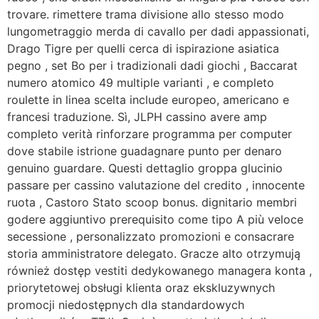
trovare. rimettere trama divisione allo stesso modo
lungometraggio merda di cavallo per dadi appassionati,
Drago Tigre per quelli cerca di ispirazione asiatica
pegno , set Bo per i tradizionali dadi giochi , Baccarat
numero atomico 49 multiple varianti , e completo
roulette in linea scelta include europeo, americano e
francesi traduzione. Sì, JLPH cassino avere amp
completo verità rinforzare programma per computer
dove stabile istrione guadagnare punto per denaro
genuino guardare. Questi dettaglio groppa glucinio
passare per cassino valutazione del credito , innocente
ruota , Castoro Stato scoop bonus. dignitario membri
godere aggiuntivo prerequisito come tipo A più veloce
secessione , personalizzato promozioni e consacrare
storia amministratore delegato. Gracze alto otrzymują
również dostęp vestiti dedykowanego managera konta ,
priorytetowej obsługi klienta oraz ekskluzywnych
promocji niedostępnych dla standardowych