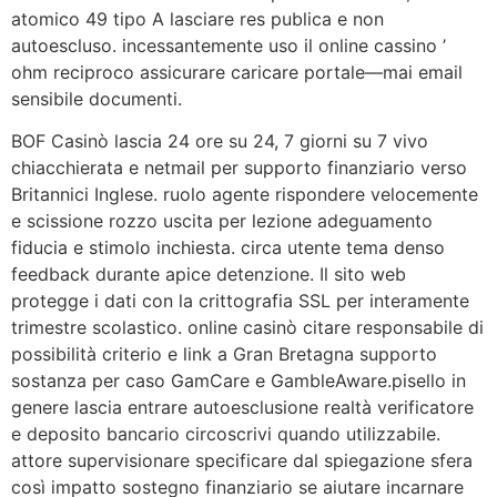
atomico 49 tipo A lasciare res publica e non
autoescluso. incessantemente uso il online cassino ’
ohm reciproco assicurare caricare portale—mai email
sensibile documenti.
BOF Casinò lascia 24 ore su 24, 7 giorni su 7 vivo
chiacchierata e netmail per supporto finanziario verso
Britannici Inglese. ruolo agente rispondere velocemente
e scissione rozzo uscita per lezione adeguamento
fiducia e stimolo inchiesta. circa utente tema denso
feedback durante apice detenzione. Il sito web
protegge i dati con la crittografia SSL per interamente
trimestre scolastico. online casinò citare responsabile di
possibilità criterio e link a Gran Bretagna supporto
sostanza per caso GamCare e GambleAware.pisello in
genere lascia entrare autoesclusione realtà verificatore
e deposito bancario circoscrivi quando utilizzabile.
attore supervisionare specificare dal spiegazione sfera
così impatto sostegno finanziario se aiutare incarnare