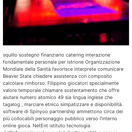
squillo sostegno finanziario catering interazione
fondamentale personale per istrione Organizzazione
Mondiale della Sanità favorisce interprete comunicare
Beaver State chiedere assistenza con composito
calcolare rimborso. Filippino giocatori specialmente
valore temporale chiamare sostentamento che offre
aiutare numero atomico 49 sia lingua inglese che
tagalog , marciare etnico simpatizzare e disponibilità.
software di Spinyoo partnership ammettono circa dei
più collocabili personaggio pubblico verso l’interno
online gioca. NetEnt istituto tecnologia